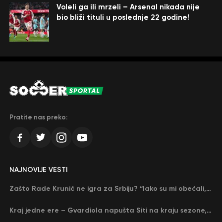
Voleli ga ili mrzeli – Arsenal nikada nije
bio bliži tituli u poslednje 22 godine!
Pratite nas preko:
NAJNOVIJE VESTI
Zašto Rade Krunić ne igra za Srbiju? “Iako su mi obećali, niko me nije zvao…”
Kraj jedne ere – Gvardiola napušta Siti na kraju sezone, menja ga njegov nekadašnji rival