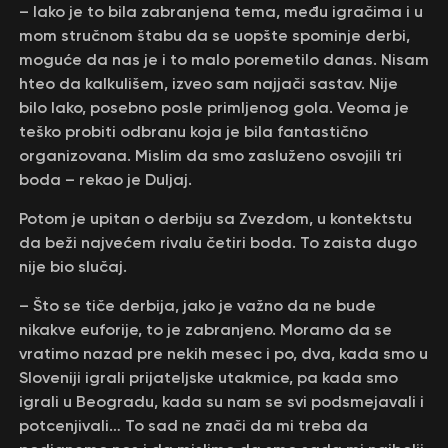
– Iako je to bila zabranjena tema, među igračima i u
mom stručnom štabu da se uopšte spominje derbi,
moguće da nas je i to malo poremetilo danas. Nisam
hteo da kalkulišem, izveo sam najjači sastav. Nije
bilo lako, posebno posle primljenog gola. Veoma je
teško probiti odbranu koja je bila fantastično
organizovana. Mislim da smo zasluženo osvojili tri
boda – rekao je Duljaj.
Potom je upitan o derbiju sa Zvezdom, u kontektstu
da beži najvećem rivalu četiri boda. To zaista dugo
nije bio slučaj.
– Što se tiče derbija, jako je važno da ne bude
nikakve euforije, to je zabranjeno. Moramo da se
vratimo nazad pre nekih mesec i po, dva, kada smo u
Sloveniji igrali prijateljske utakmice, pa kada smo
igrali u Beogradu, kada su nam se svi podsmejavali i
potcenjivali… To sad ne znači da mi treba da