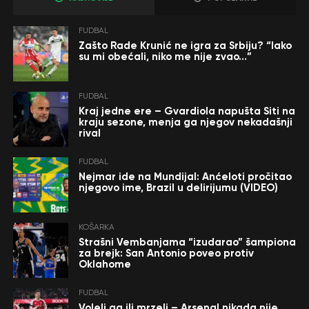
FUDBAL
Zašto Rade Krunić ne igra za Srbiju? “Iako
su mi obećali, niko me nije zvao…”
FUDBAL
Kraj jedne ere – Gvardiola napušta Siti na
kraju sezone, menja ga njegov nekadašnji
rival
FUDBAL
Nejmar ide na Mundijal: Anćeloti pročitao
njegovo ime, Brazil u delirijumu (VIDEO)
KOŠARKA
Strašni Vembanjama “izudarao” šampiona
za brejk: San Antonio poveo protiv
Oklahome
FUDBAL
Voleli ga ili mrzeli – Arsenal nikada nije