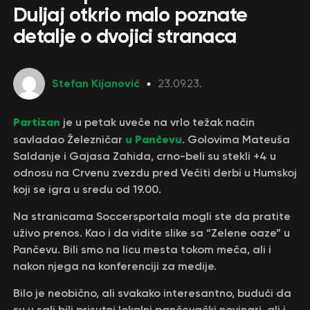
Duljaj otkrio malo poznate
detalje o dvojici stranaca
Stefan Kijanović
23.09.23.
Partizan
je u petak uveče na vrlo težak način
u Pančevu
savladao Železničar
. Golovima Mateuša
Saldanje i Gajasa Zahida, crno-beli su stekli +4 u
odnosu na Crvenu zvezdu pred Večiti derbi u Humskoj
koji se igra u sredu od 19.00.
Na stranicama Soccersportala mogli ste da pratite
uživo prenos. Kao i da vidite slike sa “Zelene oaze” u
Pančevu. Bili smo na licu mesta tokom meča, ali i
nakon njega na konferenciji za medije.
Bilo je neobično, ali svakako interesantno, budući da
su u sali bili prisutni lokalni pančevački novinari, ali i