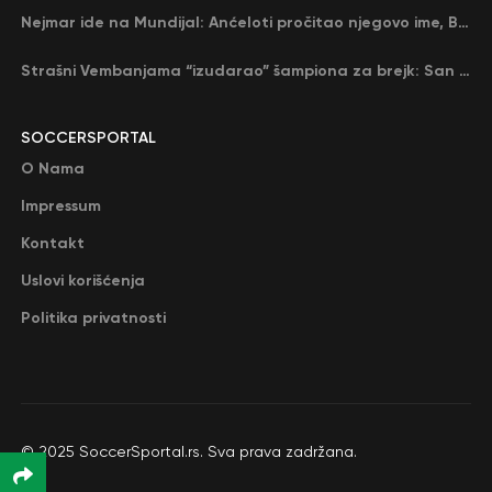
Nejmar ide na Mundijal: Anćeloti pročitao njegovo ime, Brazil u delirijumu (VIDEO)
Strašni Vembanjama “izudarao” šampiona za brejk: San Antonio poveo protiv Oklahome
SOCCERSPORTAL
O Nama
Impressum
Kontakt
Uslovi korišćenja
Politika privatnosti
© 2025 SoccerSportal.rs. Sva prava zadržana.