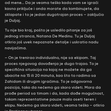
od mene… Da je veoma teško kada vam se igrači
kasno priključe i onda morate da kombinujete, da
sklapate i to je jedan dugotrajan proces – zaključio
je Duljaj.
Tu nije bio kraj, pošto je usledilo pitanje za još
jednog stranca, Natana De Medinu. Tu je Duljaj
otkrio još uvek nepoznate detalje i uskratio nadu
navijačima.
– On je trenirao individualno, nije sa ekipom. Taj
proces njegovog dovođenja je dugo trajao. To je
specifična situacija na kojoj ne možete da ga
ubacite na 15 ili 20 minuta, kao što to radimo sa
Zahidom ili drugim igračima. To je odgovorna
pozicija, tako da nećemo ga skoro videti. Mora da
prođe period sa timom i da, kada dođe mogućnost,
tokom reprezentativne pauze malo oseti teren i
ekipu. Nećemo ga skoro videti, veoma teško – otkrio