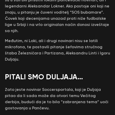
legendarni Aleksandar Lokner. Ako postoje oni koji ne
znaju, u pitanju je čuveni voditelj “SOS bubamare”.
Čovek koji decenijama unazad prati niže fudbalske
lige u Srbiji i na vrlo originalan način donosi izveštaje
sa njih.
Međutim, ni Loki, ali i drugi novinari nisu se latili
mikrofona, te postavili pitanje šefovima stručnog
štaba Železničara i Partizana, Aleksandru Linti i Igoru
Duljaju.
PITALI SMO DULJAJA…
Zato jeste novinar Soccersportala, koji je Duljaja
pitao da li sada može da otvori temu Večitog
derbija, budući da je to bila “zabranjena tema” uoči
gostovanja u Pančevu.