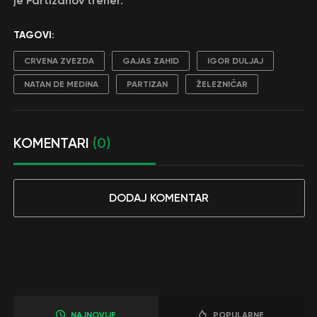
je Partizanov trener.
TAGOVI:
CRVENA ZVEZDA
GAJAS ZAHID
IGOR DULJAJ
NATAN DE MEDINA
PARTIZAN
ŽELEZNIČAR
KOMENTARI
(0)
DODAJ KOMENTAR
NAJNOVIJE
POPULARNE