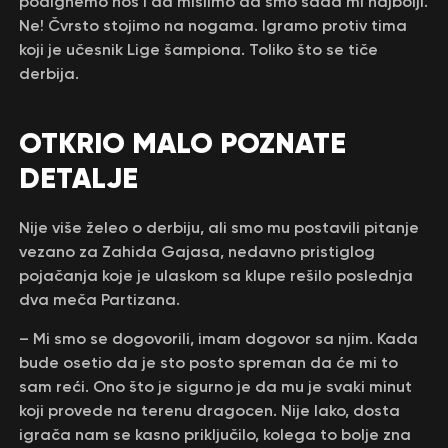
podignemo nos i da mislimo da smo sada mi najbolji.
Ne! Čvrsto stojimo na nogama. Igramo protiv tima
koji je učesnik Lige šampiona. Toliko što se tiče
derbija.
OTKRIO MALO POZNATE
DETALJE
Nije više želeo o derbiju, ali smo mu postavili pitanje
vezano za Zahida Gajasa, nedavno pristiglog
pojačanja koje je ulaskom sa klupe rešilo poslednja
dva meča Partizana.
– Mi smo se dogovorili, imam dogovor sa njim. Kada
bude osetio da je sto posto spreman da će mi to
sam reći. Ono što je sigurno je da mu je svaki minut
koji provede na terenu dragocen. Nije lako, dosta
igrača nam se kasno priključilo, kolega to bolje zna