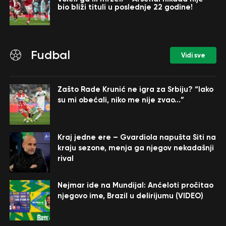
bio bliži tituli u poslednje 22 godine!
Fudbal
Vidi sve
Zašto Rade Krunić ne igra za Srbiju? “Iako
su mi obećali, niko me nije zvao…”
Kraj jedne ere – Gvardiola napušta Siti na
kraju sezone, menja ga njegov nekadašnji
rival
Nejmar ide na Mundijal: Anćeloti pročitao
njegovo ime, Brazil u delirijumu (VIDEO)