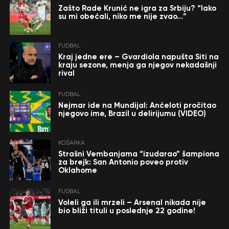
Zašto Rade Krunić ne igra za Srbiju? “Iako
su mi obećali, niko me nije zvao…”
FUDBAL
Kraj jedne ere – Gvardiola napušta Siti na
kraju sezone, menja ga njegov nekadašnji
rival
FUDBAL
Nejmar ide na Mundijal: Anćeloti pročitao
njegovo ime, Brazil u delirijumu (VIDEO)
KOŠARKA
Strašni Vembanjama “izudarao” šampiona
za brejk: San Antonio poveo protiv
Oklahome
FUDBAL
Voleli ga ili mrzeli – Arsenal nikada nije
bio bliži tituli u poslednje 22 godine!