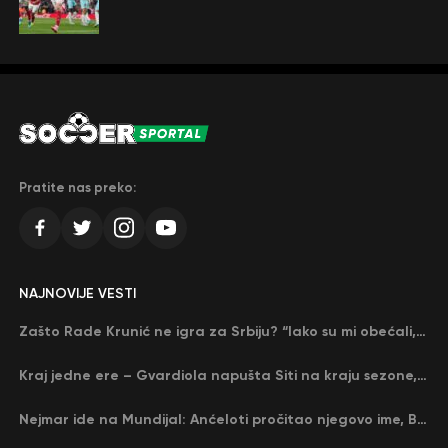
Pratite nas preko:
NAJNOVIJE VESTI
Zašto Rade Krunić ne igra za Srbiju? “Iako su mi obećali, niko me nije zvao…”
Kraj jedne ere – Gvardiola napušta Siti na kraju sezone, menja ga njegov nekadašnji rival
Nejmar ide na Mundijal: Anćeloti pročitao njegovo ime, Brazil u delirijumu (VIDEO)