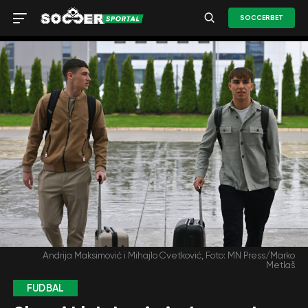
SOCCERBET
Andrija Maksimović i Mihajlo Cvetković, Foto: MN Press/Marko
Metlaš
FUDBAL