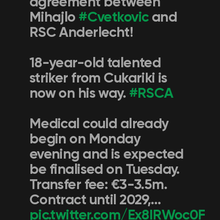
agreement between
Mihajlo
#Cvetkovic
and
RSC Anderlecht!
18-year-old talented
striker from Cukariki is
now on his way.
#RSCA
Medical could already
begin on Monday
evening and is expected
be finalised on Tuesday.
Transfer fee: €3-3.5m.
Contract until 2029,…
pic.twitter.com/Ex8IRWoc0F