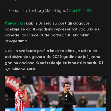
— Florian Plettenberg (@Plettigoal)
April 21, 2025
Čukarički
i klub iz Brisela su postigli dogovor i
očekuje se da 18-godišnji reprezentativac Srbije u
ponedeljak uveče bude podvrgnut lekarskim
pregledima.
Ukoliko sve bude prošlo kako se očekuje uslediće
potpisivanje ugovora do 2029. godine uz još jednu
Obeštećenje će iznositi između 3 i
godinu opciono.
3,5 miliona evra
.