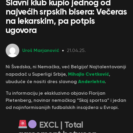
Slavni klub kupio jednog od
najvećih srpskih bisera: Večeras
na lekarskim, pa potpis
ugovora
Uroš Marjanović
21.04.25.
Ni Švedska, ni Nemačka, već Belgija! Najtalentovaniji
Mihajlo Cvetković
napadač u Superligi Srbije,
,
Anderlehta
ubuduće će nositi dres slavnog
.
Tu informaciju je ekskluzivno objavio Florijan
Pletenberg, novinar nemačkog “Skaj sportsa” i jedan
od najinformisanijih fudbalskih insajdera u Evropi.
EXCL | Total