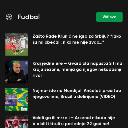
Fudbal
Vidi sve
Zašto Rade Krunić ne igra za Srbiju? “Iako
su mi obećali, niko me nije zvao…”
Kraj jedne ere – Gvardiola napušta Siti na
kraju sezone, menja ga njegov nekadašnji
rival
Nejmar ide na Mundijal: Anćeloti pročitao
njegovo ime, Brazil u delirijumu (VIDEO)
Voleli ga ili mrzeli – Arsenal nikada nije
bio bliži tituli u poslednje 22 godine!