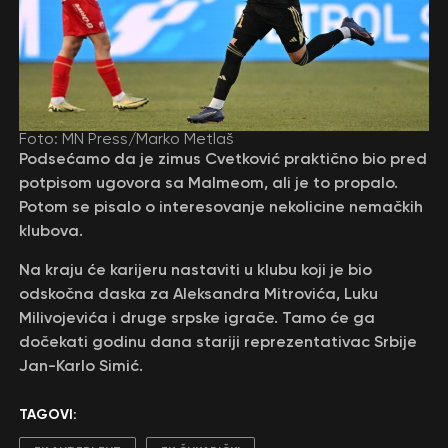
Foto: MN Press/Marko Metlaš
Podsećamo da je zimus Cvetković praktično bio pred
potpisom ugovora sa Malmeom, ali je to propalo.
Potom se pisalo o interesovanje nekolicine nemačkih
klubova.
Na kraju će karijeru nastaviti u klubu koji je bio
odskočna daska za Aleksandra Mitrovića, Luku
Milivojevića i druge srpske igrače. Tamo će ga
dočekati godinu dana stariji reprezentativac Srbije
Jan-Karlo Simić.
TAGOVI: