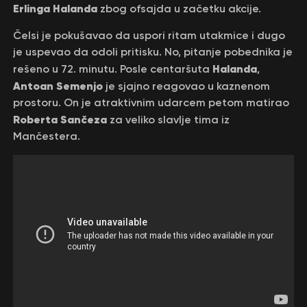
Erlinga Halanda
zbog ofsajda u začetku akcije.
Čelsi je pokušavao da uspori ritam utakmice i dugo
je uspevao da odoli pritisku. No, pitanje pobednika je
Halanda
rešeno u 72. minutu. Posle centaršuta
,
Antoan Semenjo
je sjajno reagovao u kaznenom
prostoru. On je atraktivnim udarcem petom matirao
Roberta Sančeza
za veliko slavlje tima iz
Mančestera.