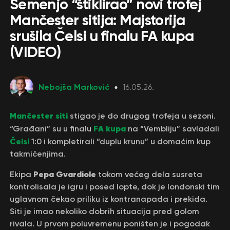
Semenjo “štiklirao” novi trofej
Mančester sitija: Majstorija
srušila Čelsi u finalu FA kupa
(VIDEO)
Nebojša Marković
16.05.26.
Mančester siti
stigao je do drugog trofeja u sezoni.
FA kupa
“Građani” su u finalu
na “Vembliju” savladali
Čelsi
1:0 i kompletirali “duplu krunu” u domaćim kup
takmičenjima.
Pepa Gvardiole
Ekipa
tokom većeg dela susreta
kontrolisala je igru i posed lopte, dok je londonski tim
uglavnom čekao priliku iz kontranapada i prekida.
Siti je imao nekoliko dobrih situacija pred golom
rivala. U prvom poluvremenu poništen je i pogodak