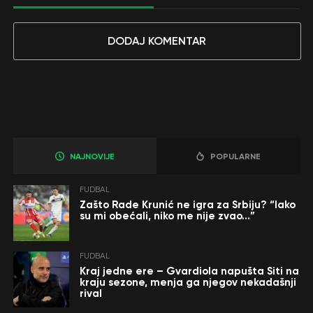
DODAJ KOMENTAR
NAJNOVIJE
POPULARNE
FUDBAL
Zašto Rade Krunić ne igra za Srbiju? “Iako
su mi obećali, niko me nije zvao…”
FUDBAL
Kraj jedne ere – Gvardiola napušta Siti na
kraju sezone, menja ga njegov nekadašnji
rival