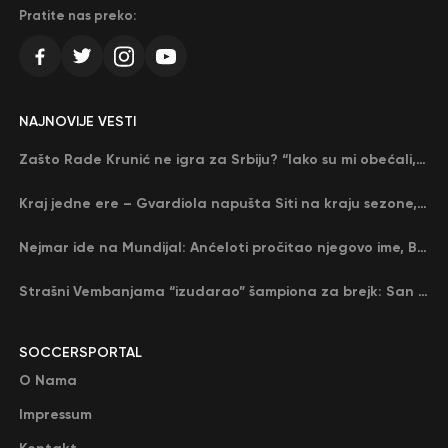
Pratite nas preko:
NAJNOVIJE VESTI
Zašto Rade Krunić ne igra za Srbiju? “Iako su mi obećali, niko me nije zvao…”
Kraj jedne ere – Gvardiola napušta Siti na kraju sezone, menja ga njegov nekadašnji rival
Nejmar ide na Mundijal: Anćeloti pročitao njegovo ime, Brazil u delirijumu (VIDEO)
Strašni Vembanjama “izudarao” šampiona za brejk: San Antonio poveo protiv Oklahome
SOCCERSPORTAL
O Nama
Impressum