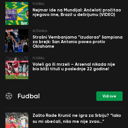
FUDBAL
Nejmar ide na Mundijal: Anćeloti pročitao
njegovo ime, Brazil u delirijumu (VIDEO)
KOŠARKA
Strašni Vembanjama “izudarao” šampiona
za brejk: San Antonio poveo protiv
Oklahome
FUDBAL
Voleli ga ili mrzeli – Arsenal nikada nije
bio bliži tituli u poslednje 22 godine!
Fudbal
Vidi sve
Zašto Rade Krunić ne igra za Srbiju? “Iako
su mi obećali, niko me nije zvao…”