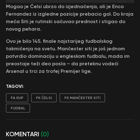
Mogao je Čelsi ubrzo do izjednačenja, ali je Enco
Fernandez iz izgledne pozicije prebacio gol. Do kraja
meča Siti je rutinski sačuvao prednost i stigao do
novog pehara.
Ovo je bilo 145. finale najstarijeg fudbalskog
takmičenja na svetu. Mančester siti je još jednom
potvrdio dominaciju u engleskom fudbalu, mada im
preostaje teži deo posla – da preteknu vodeći
Arsenal u trci za trofej Premijer lige.
TAGOVI:
FA KUP
FK ČELSI
FK MANČESTER SITI
FUDBAL
KOMENTARI
(0)