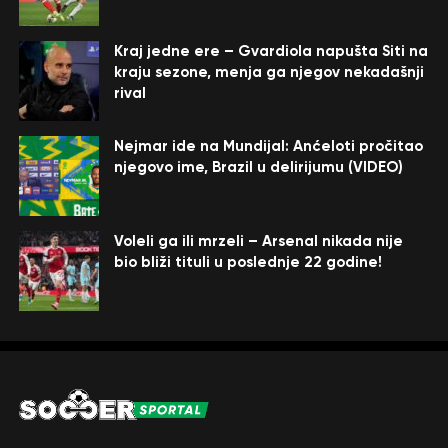
Kraj jedne ere – Gvardiola napušta Siti na
kraju sezone, menja ga njegov nekadašnji
rival
Nejmar ide na Mundijal: Anćeloti pročitao
njegovo ime, Brazil u delirijumu (VIDEO)
Voleli ga ili mrzeli – Arsenal nikada nije
bio bliži tituli u poslednje 22 godine!