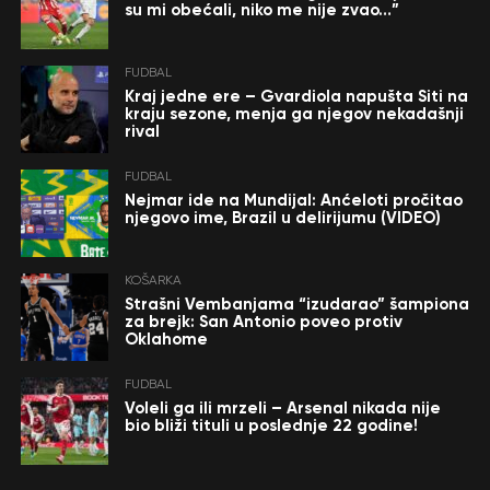
su mi obećali, niko me nije zvao…”
FUDBAL
Kraj jedne ere – Gvardiola napušta Siti na
kraju sezone, menja ga njegov nekadašnji
rival
FUDBAL
Nejmar ide na Mundijal: Anćeloti pročitao
njegovo ime, Brazil u delirijumu (VIDEO)
KOŠARKA
Strašni Vembanjama “izudarao” šampiona
za brejk: San Antonio poveo protiv
Oklahome
FUDBAL
Voleli ga ili mrzeli – Arsenal nikada nije
bio bliži tituli u poslednje 22 godine!