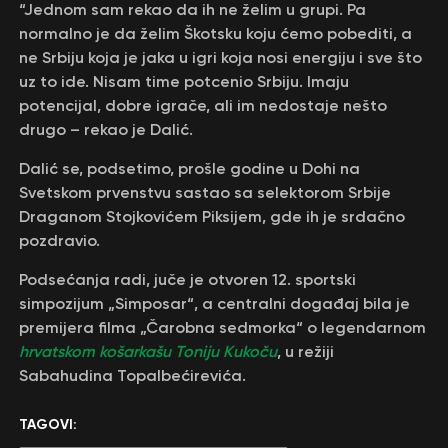
“Jednom sam rekao da ih ne želim u grupi. Pa
normalno je da želim Škotsku koju ćemo pobediti, a
ne Srbiju koja je jaka u igri koja nosi energiju i sve što
uz to ide. Nisam time potcenio Srbiju. Imaju
potencijal, dobre igrače, ali im nedostaje nešto
drugo – rekao je Dalić.
Dalić se, podsetimo, prošle godine u Dohi na
Svetskom prvenstvu sastao sa selektorom Srbije
Draganom Stojkovićem Piksijem, gde ih je srdačno
pozdravio.
Podsećanja radi, juče je otvoren 12. sportski
simpozijum „Simposar“, a centralni događaj bila je
premijera filma „Čarobna sedmorka“ o legendarnom
hrvatskom košarkašu Toniju Kukoču
, u režiji
Sabahudina Topalbećirevića.
TAGOVI: