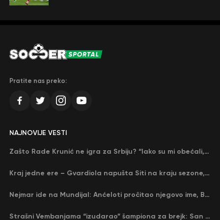
Pratite nas preko:
NAJNOVIJE VESTI
Zašto Rade Krunić ne igra za Srbiju? “Iako su mi obećali, niko me nije zvao…”
Kraj jedne ere – Gvardiola napušta Siti na kraju sezone, menja ga njegov nekadašnji rival
Nejmar ide na Mundijal: Anćeloti pročitao njegovo ime, Brazil u delirijumu (VIDEO)
Strašni Vembanjama “izudarao” šampiona za brejk: San Antonio poveo protiv Oklahome