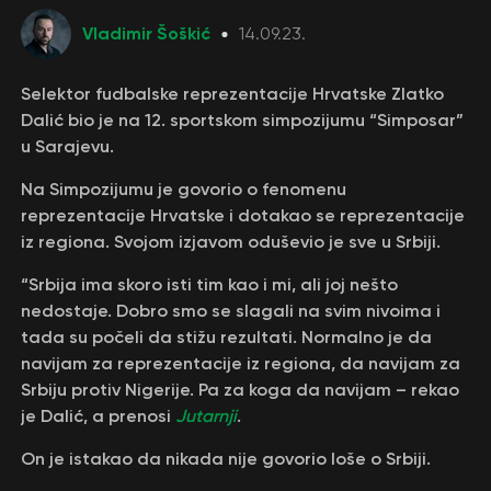
Vladimir Šoškić
14.09.23.
Selektor fudbalske reprezentacije Hrvatske Zlatko
Dalić bio je na 12. sportskom simpozijumu “Simposar”
u Sarajevu.
Na Simpozijumu je govorio o fenomenu
reprezentacije Hrvatske i dotakao se reprezentacije
iz regiona. Svojom izjavom oduševio je sve u Srbiji.
“Srbija ima skoro isti tim kao i mi, ali joj nešto
nedostaje. Dobro smo se slagali na svim nivoima i
tada su počeli da stižu rezultati. Normalno je da
navijam za reprezentacije iz regiona, da navijam za
Srbiju protiv Nigerije. Pa za koga da navijam – rekao
je Dalić, a prenosi
Jutarnji
.
On je istakao da nikada nije govorio loše o Srbiji.