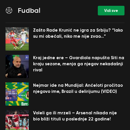
Fudbal
Vidi sve
Zašto Rade Krunić ne igra za Srbiju? “Iako
su mi obećali, niko me nije zvao…”
Kraj jedne ere – Gvardiola napušta Siti na
kraju sezone, menja ga njegov nekadašnji
rival
Nejmar ide na Mundijal: Anćeloti pročitao
njegovo ime, Brazil u delirijumu (VIDEO)
Voleli ga ili mrzeli – Arsenal nikada nije
bio bliži tituli u poslednje 22 godine!