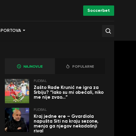
Soccerbet
SPORTOVA
NAJNOVIJE
POPULARNE
FUDBAL
Zašto Rade Krunić ne igra za
Srbiju? “Iako su mi obećali, niko
me nije zvao…”
FUDBAL
Kraj jedne ere – Gvardiola
napušta Siti na kraju sezone,
menja ga njegov nekadašnji
rival