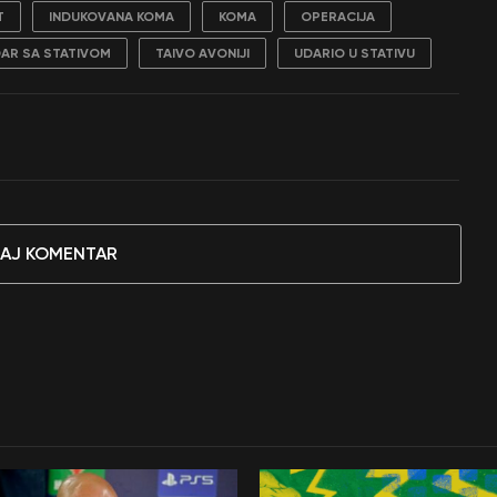
T
INDUKOVANA KOMA
KOMA
OPERACIJA
AR SA STATIVOM
TAIVO AVONIJI
UDARIO U STATIVU
AJ KOMENTAR