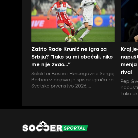
Zašto Rade Krunić ne igra za
Kraj j
Srbiju? “Iako su mi obećali, niko
napušt
me nije zvao…”
menja 
rival
Selektor Bosne i Hercegovine Sergej
Barbarez objavio je spisak igrača za
Pep Gva
Svetsko prvenstvo 2026....
napustit
tako ok