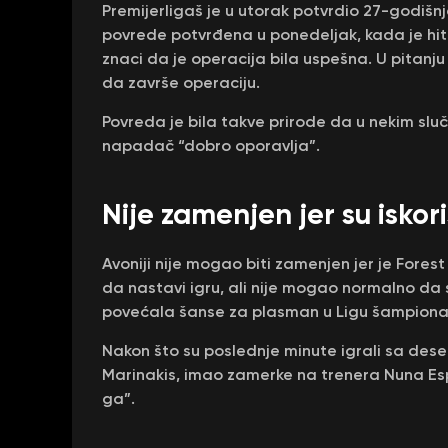
Premijerligaš je u utorak potvrdio 27-godišnj
povrede potvrđena u ponedeljak, kada je hitn
znaci da je operacija bila uspešna. U pitanju
da završe operaciju.
Povreda je bila takve prirode da u nekim slu
napadač “dobro oporavlja”.
Nije zamenjen jer su iskori
Avoniji nije mogao biti zamenjen jer je Fore
da nastavi igru, ali nije mogao normalno da s
povećala šanse za plasman u Ligu šampiona
Nakon što su poslednje minute igrali sa deset
Marinakis, imao zamerke na trenera Nuna Esp
ga”.