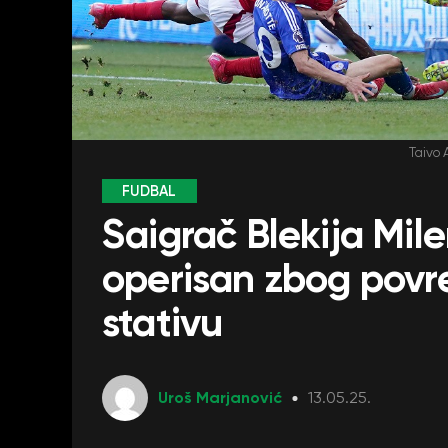
Taivo 
FUDBAL
Saigrač Blekija Mil
operisan zbog povre
stativu
Uroš Marjanović
13.05.25.