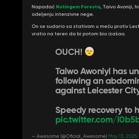
Notingem Foresta
Napadač
, Taivo Avoniji, 
odeljenju intenzivne nege.
On se sudario sa stativom u meču protiv Lest
vratio na teren da bi potom bio izašao.
OUCH!
Taiwo Awoniyi has u
following an abdomin
against Leicester City
Speedy recovery to h
pic.twitter.com/i0b
— Awesome (@Oficial_Awesome)
May 13, 2025