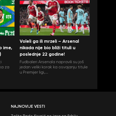
Voleli ga ili mrzeli – Arsenal
o ime,
nikada nije bio bliži tituli u
)
poslednje 22 godine!
i
Fudbaleri Arsenala napravili su još
ka za
jedan veliki korak ka osvajanju titule
u Premijer ligi,...
NAJNOVIJE VESTI
Zašto Rade Krunić ne igra za Srbiju? “Iako su mi obećali, niko me nije zvao…”