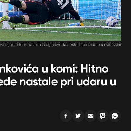
Avoniji je hitno operisan zbog povreda nastalih pri sudaru sa stativom
enkovića u komi: Hitno
de nastale pri udaru u