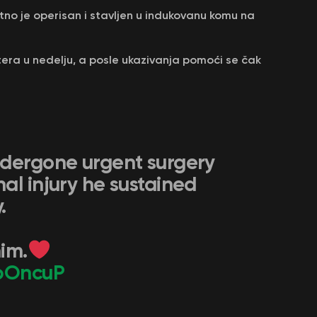
hitno je operisan i stavljen u indukovanu komu na
era u nedelju, a posle ukazivanja pomoći se čak
ndergone urgent surgery
al injury he sustained
.
im.
5bOncuP