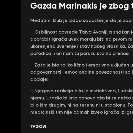
Gazda Marinakis je zbog 
Međutim, klub je izdao saopštenje da je zapra
– Ozbiljnost povrede Taiva Avonijija snažan je
dobrobit igrača uvek moraju biti na prvom m
ukorenjeno uverenje i stav našeg vlasnika. Z
porodica, i on nam tu poruku stalno prenosi.
– Zato je bio toliko lično i emotivno uključen 
odgovornosti i emocionalne povezanosti sa j
dodaje:
– Njegova reakcija bila je instinktivna, ljudsk
njemu. Uradio bi isto ponovo ako bi se nešto 
bilo kim drugim, ni na terenu ni u stadionu. 
medicinski tim nije odmah izveo igrača iz igr
TAGOVI: