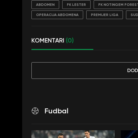
ABDOMEN
FK LESTER
FK NOTINGEM FORES
OPERACIJA ABDOMENA
PREMIJER LIGA
SUD
KOMENTARI
(0)
DOD
Fudbal