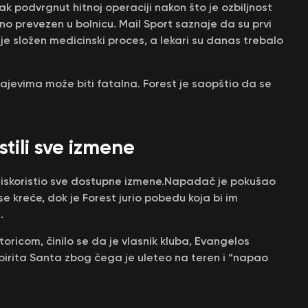
ak podvrgnut hitnoj operaciji nakon što je ozbiljnost
o prevezen u bolnicu. Mail Sport saznaje da su prvi
 je složen medicinski proces, a lekari su danas trebalo
čajevima može biti fatalna. Forest je saopštio da se
stili sve izmene
st iskoristio sve dostupne izmene.Napadač je pokušao
e kreće, dok je Forest jurio pobedu koja bi im
.
oricom, činilo se da je vlasnik kluba, Evangelos
irita Santa zbog čega je uleteo na teren i “napao