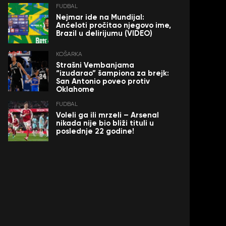
FUDBAL
Nejmar ide na Mundijal:
Anćeloti pročitao njegovo ime,
Brazil u delirijumu (VIDEO)
KOŠARKA
Strašni Vembanjama
“izudarao” šampiona za brejk:
San Antonio poveo protiv
Oklahome
FUDBAL
Voleli ga ili mrzeli – Arsenal
nikada nije bio bliži tituli u
poslednje 22 godine!