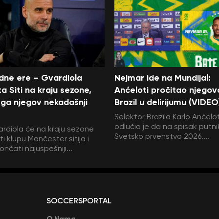
edne ere – Gvardiola
Nejmar ide na Mundijal:
a Siti na kraju sezone,
Anćeloti pročitao njegov
ga njegov nekadašnji
Brazil u delirijumu (VIDEO
Selektor Brazila Karlo Anćelot
odlučio je da na spisak putni
rdiola će na kraju sezone
Svetsko prvenstvo 2026....
i klupu Mančester sitija i
ončati najuspešniji...
SOCCERSPORTAL