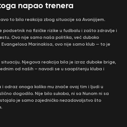
toga napao trenera
vo to bila reakcija zbog situacije sa Avonijijem.
 podsetnik na fizičke rizike u fudbalu i zašto zdravlje i
estu. Ovo nije samo naša politika, već duboko
a Evangelosa Marinakisa, ovo nije samo klub — to je
u situaciju. Njegova reakcija bila je izraz duboke brige,
ednim od naših – navodi se u saopštenju kluba i
a i odraz onoga koliko mu znače ovaj tim i ljudi u
slično dogodilo. Nije bilo sukoba, ni sa Nunom ni sa
Postojalo je samo zajedničko nezadovoljstvo što
e.