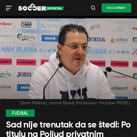
SOCCERBET
Damir Mišković, vlasnik Rijeke, Printscreen: Youtube/PIXSELL
FUDBAL
Sad nije trenutak da se štedi: Po
titulu na Poljud privatnim