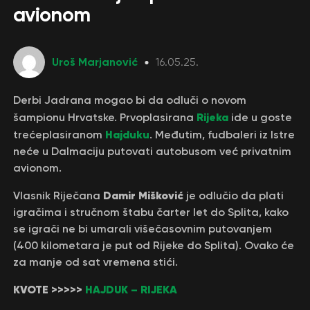
avionom
Uroš Marjanović
16.05.25.
Derbi Jadrana mogao bi da odluči o novom
Rijeka
šampionu Hrvatske. Prvoplasirana
ide u goste
Hajduku
trećeplasiranom
. Međutim, fudbaleri iz Istre
neće u Dalmaciju putovati autobusom već privatnim
avionom.
Damir Mišković
Vlasnik Riječana
je odlučio da plati
igračima i stručnom štabu čarter let do Splita, kako
se igrači ne bi umarali višečasovnim putovanjem
(400 kilometara je put od Rijeke do Splita). Ovako će
za manje od sat vremena stići.
KVOTE >>>>>
HAJDUK – RIJEKA