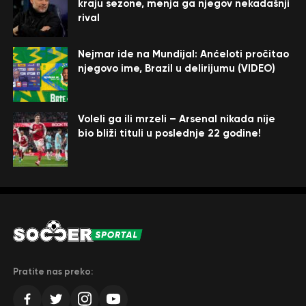
kraju sezone, menja ga njegov nekadašnji
rival
Nejmar ide na Mundijal: Anćeloti pročitao
njegovo ime, Brazil u delirijumu (VIDEO)
Voleli ga ili mrzeli – Arsenal nikada nije
bio bliži tituli u poslednje 22 godine!
Pratite nas preko: