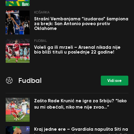
KOŠARKA
Strašni Vembanjama “izudarao” šampiona
za brejk: San Antonio poveo protiv
Oklahome
FUDBAL
Voleli ga ili mrzeli – Arsenal nikada nije
bio bliži tituli u poslednje 22 godine!
Fudbal
Vidi sve
Zašto Rade Krunić ne igra za Srbiju? “Iako
su mi obećali, niko me nije zvao…”
Kraj jedne ere – Gvardiola napušta Siti na