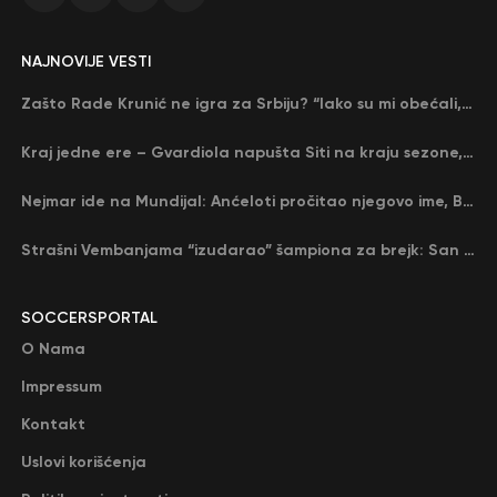
NAJNOVIJE VESTI
Zašto Rade Krunić ne igra za Srbiju? “Iako su mi obećali, niko me nije zvao…”
Kraj jedne ere – Gvardiola napušta Siti na kraju sezone, menja ga njegov nekadašnji rival
Nejmar ide na Mundijal: Anćeloti pročitao njegovo ime, Brazil u delirijumu (VIDEO)
Strašni Vembanjama “izudarao” šampiona za brejk: San Antonio poveo protiv Oklahome
SOCCERSPORTAL
O Nama
Impressum
Kontakt
Uslovi korišćenja