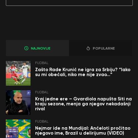
NAJNOVIJE
POPULARNE
FUDBAL
Zašto Rade Krunić ne igra za Srbiju? “Iako
su mi obećali, niko me nije zvao…”
FUDBAL
Kraj jedne ere – Gvardiola napušta Siti na
kraju sezone, menja ga njegov nekadašnji
rival
FUDBAL
Nejmar ide na Mundijal: Anćeloti pročitao
njegovo ime, Brazil u delirijumu (VIDEO)