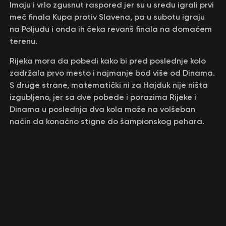
Imaju i vrlo zgusnut raspored jer su u sredu igrali prvi
meč finala Kupa protiv Slavena, pa u subotu igraju
na Poljudu i onda ih čeka revanš finala na domaćem
terenu.
Rijeka mora da pobedi kako bi pred poslednje kolo
zadržala prvo mesto i najmanje bod više od Dinama.
S druge strane, matematički ni za Hajduk nije ništa
izgubljeno, jer sa dve pobede i porazima Rijeke i
Dinama u poslednja dva kola može na volšeban
način da konačno stigne do šampionskog pehara.