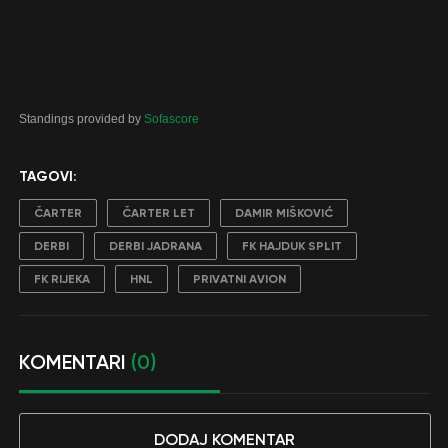
Standings provided by
Sofascore
TAGOVI:
ČARTER
ČARTER LET
DAMIR MIŠKOVIĆ
DERBI
DERBI JADRANA
FK HAJDUK SPLIT
FK RIJEKA
HNL
PRIVATNI AVION
KOMENTARI
(0)
DODAJ KOMENTAR