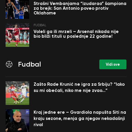
Strašni Vembanjama “izudarao” šampiona
za brejk: San Antonio poveo protiv
Oklahome
FUDBAL
Voleli ga ili mrzeli – Arsenal nikada nije
bio bliži tituli u poslednje 22 godine!
Fudbal
Vidi sve
Zašto Rade Krunić ne igra za Srbiju? “Iako
su mi obećali, niko me nije zvao…”
Kraj jedne ere – Gvardiola napušta Siti na
kraju sezone, menja ga njegov nekadašnji
rival