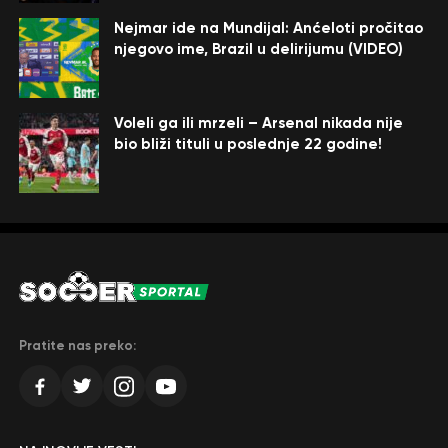
Nejmar ide na Mundijal: Anćeloti pročitao
njegovo ime, Brazil u delirijumu (VIDEO)
Voleli ga ili mrzeli – Arsenal nikada nije
bio bliži tituli u poslednje 22 godine!
Pratite nas preko: