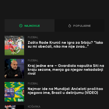
NAJNOVIJE
POPULARNE
FUDBAL
Zašto Rade Krunić ne igra za Srbiju? “Iako
su mi obećali, niko me nije zvao…”
FUDBAL
Kraj jedne ere – Gvardiola napušta Siti na
kraju sezone, menja ga njegov nekadašnji
rival
FUDBAL
Nejmar ide na Mundijal: Anćeloti pročitao
njegovo ime, Brazil u delirijumu (VIDEO)
KOŠARKA