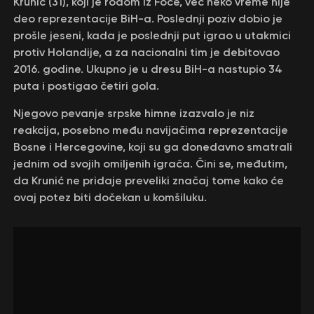
Кrunić (31), koji je rodom iz Foče, već neko vreme nije
deo reprezentacije BiH-a. Poslednji poziv dobio je
prošle jeseni, kada je poslednji put igrao u utakmici
protiv Holandije, a za nacionalni tim je debitovao
2016. godine. Ukupno je u dresu BiH-a nastupio 34
puta i postigao četiri gola.
Njegovo pevanje srpske himne izazvalo je niz
reakcija, posebno među navijačima reprezentacije
Bosne i Hercegovine, koji su ga donedavno smatrali
jednim od svojih omiljenih igrača. Čini se, međutim,
da Кrunić ne pridaje preveliki značaj tome kako će
ovaj potez biti dočekan u komšiluku.