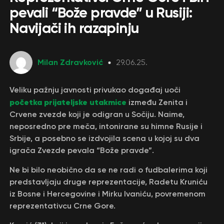
pevali “Bože pravde” u Rusiji:
Navijači ih razapinju
Milan Zdravković
29.06.25.
Veliku pažnju javnosti privukao događaj uoči
početka prijateljske utakmice
između Zenita i
Crvene zvezde koji je odigran u Sočiju. Naime,
neposredno pre meča, intonirane su himne Rusije i
Srbije, a posebno se izdvojila scena u kojoj su dva
igrača Zvezde pevala “Bože pravde”.
Ne bi bilo neobično da se ne radi o fudbalerima koji
predstavljaju druge reprezentacije, Radetu Кruniću
iz Bosne i Hercegovine i Mirku Ivaniću, povremenom
reprezentativcu Crne Gore.