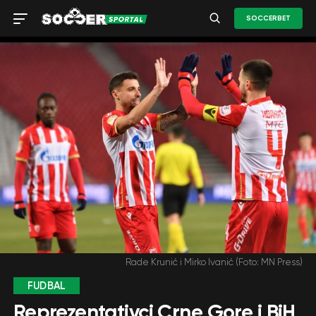
SOCCERBET
Rade Krunić i Mirko Ivanić (Foto: MN Press)
FUDBAL
Reprezentativci Crne Gore i BiH