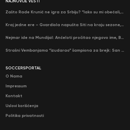
NAJNOVIJE VESTI
Zašto Rade Krunić ne igra za Srbiju? “Iako su mi obećali, niko me nije zvao…”
Kraj jedne ere – Gvardiola napušta Siti na kraju sezone, menja ga njegov nekadašnji rival
Nejmar ide na Mundijal: Anćeloti pročitao njegovo ime, Brazil u delirijumu (VIDEO)
Strašni Vembanjama “izudarao” šampiona za brejk: San Antonio poveo protiv Oklahome
SOCCERSPORTAL
O Nama
Impressum
Kontakt
Uslovi korišćenja
Politika privatnosti