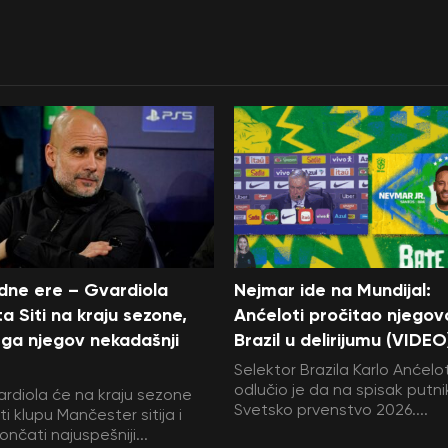
edne ere – Gvardiola
Nejmar ide na Mundijal:
a Siti na kraju sezone,
Anćeloti pročitao njegov
ga njegov nekadašnji
Brazil u delirijumu (VIDEO
Selektor Brazila Karlo Anćelot
odlučio je da na spisak putni
rdiola će na kraju sezone
Svetsko prvenstvo 2026....
i klupu Mančester sitija i
ončati najuspešniji...