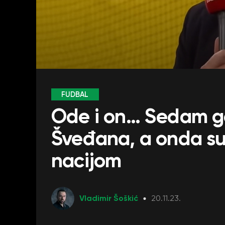
FUDBAL
Ode i on… Sedam go
Šveđana, a onda su
nacijom
Vladimir Šoškić
20.11.23.