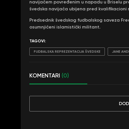
navijačem povređenim u napadu u Briselu p
švedska navijača ubijena pred kvalifikacioni
Predsednik švedskog fudbalskog saveza Fredr
osumnjičeni islamistički militant.
TAGOVI:
FUDBALSKA REPREZENTACIJA ŠVEDSKE
JANE AN
KOMENTARI
(0)
DOD