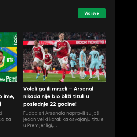
Vidi sve
Voleli ga ili mrzeli – Arsenal
o ime,
nikada nije bio bliži tituli u
)
poslednje 22 godine!
i
Fudbaleri Arsenala napravili su još
ka za
jedan veliki korak ka osvajanju titule
u Premijer ligi,...