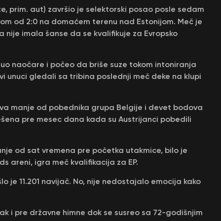
že, prim. aut) završio je selektorski posao posle sedam
dom od 2:0 na domaćem terenu nad Estonijom. Meč je
 nije imala šanse da se kvalifikuje za Evropsko
inuo naočare i počeo da briše suze tokom intoniranja
vi unuci gledali sa tribina poslednji meč deke na klupi
dova manje od pobednika grupa Belgije i devet bodova
rešena pre mesec dana kada su Austrijanci pobedili
nje od sat vremena pre početka utakmice, bilo je
 areni, igra meč kvalifikacija za EP.
o je 11.201 navijač. No, nije nedostajalo emocija kako
ak i pre državne himne dok se susreo sa 72-godišnjim