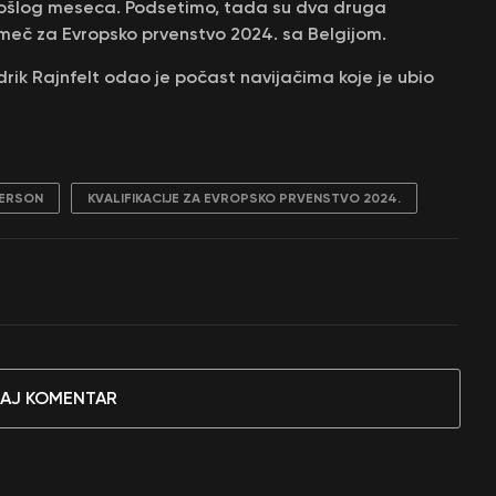
rošlog meseca. Podsetimo, tada su dva druga
 meč za Evropsko prvenstvo 2024. sa Belgijom.
ik Rajnfelt odao je počast navijačima koje je ubio
DERSON
KVALIFIKACIJE ZA EVROPSKO PRVENSTVO 2024.
AJ KOMENTAR