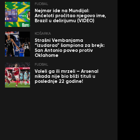
FUDBAL
Nejmar ide na Mundijal:
Anćeloti pročitao njegovo ime,
Brazil u delirijumu (VIDEO)
KOŠARKA
Strašni Vembanjama
“izudarao” šampiona za brejk:
San Antonio poveo protiv
Oklahome
FUDBAL
Voleli ga ili mrzeli – Arsenal
nikada nije bio bliži tituli u
poslednje 22 godine!