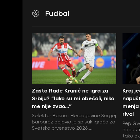
Fudbal
Zašto Rade Krunić ne igra za
Kraj j
Srbiju? “Iako su mi obećali, niko
napušt
me nije zvao…”
menja 
rival
Selektor Bosne i Hercegovine Sergej
Barbarez objavio je spisak igrača za
Pep Gva
Svetsko prvenstvo 2026....
napustit
tako ok