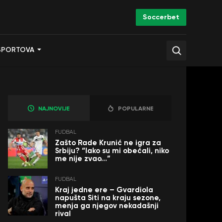
Soccerbet
SPORTOVA
NAJNOVIJE
POPULARNE
FUDBAL
Zašto Rade Krunić ne igra za
Srbiju? “Iako su mi obećali, niko
me nije zvao…”
FUDBAL
Kraj jedne ere – Gvardiola
napušta Siti na kraju sezone,
menja ga njegov nekadašnji
rival