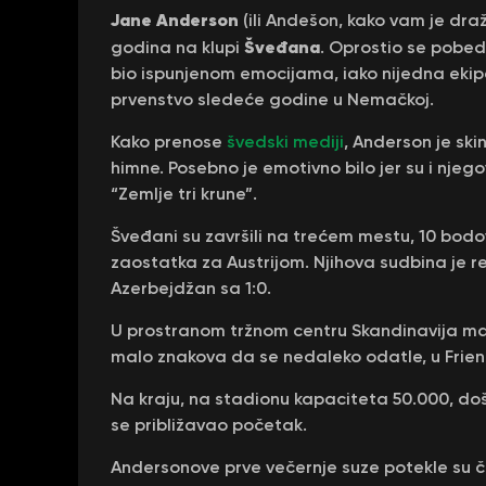
Jane Anderson
(ili Andešon, kako vam je dra
Šveđana
godina na klupi
. Oprostio se pobe
bio ispunjenom emocijama, iako nijedna ekipa
prvenstvo sledeće godine u Nemačkoj.
Kako prenose
švedski mediji
, Anderson je sk
himne. Posebno je emotivno bilo jer su i njego
“Zemlje tri krune”.
Šveđani su završili na trećem mestu, 10 bo
zaostatka za Austrijom. Njihova sudbina je 
Azerbejdžan sa 1:0.
U prostranom tržnom centru Skandinavija ma
malo znakova da se nedaleko odatle, u Friends
Na kraju, na stadionu kapaciteta 50.000, došl
se približavao početak.
Andersonove prve večernje suze potekle su č