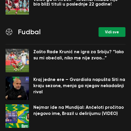
bio bliži tituli u poslednje 22 godine!
Fudbal
Vidi sve
Zašto Rade Krunić ne igra za Srbiju? “Iako
su mi obećali, niko me nije zvao…”
Kraj jedne ere – Gvardiola napušta Siti na
kraju sezone, menja ga njegov nekadašnji
rival
Nejmar ide na Mundijal: Anćeloti pročitao
njegovo ime, Brazil u delirijumu (VIDEO)