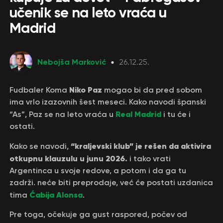
učenik se na leto vraća u
Madrid
Nebojša Marković
26.12.25.
Niko Paz
Fudbaler Koma
mogao bi da pred sobom
ima vrlo izazovnih šest meseci. Kako navodi španski
Real Madrid
“As”, Paz se na leto vraća u
i tu će i
ostati.
“kraljevski klub” je rešen da aktivira
Kako se navodi,
otkupnu klauzulu u junu 2026.
i tako vrati
Argentinca u svoje redove, a potom i da ga tu
zadrži. neće biti preprodaje, već će postati uzdanica
Ćabija Alonsa
tima
.
Pre toga, očekuje ga gust raspored, počev od