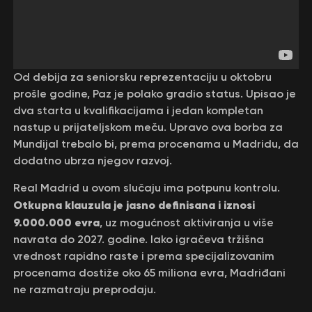
Od debija za seniorsku reprezentaciju u oktobru
prošle godine, Paz je polako gradio status. Upisao je
dva starta u kvalifikacijama i jedan kompletan
nastup u prijateljskom meču. Upravo ova borba za
Mundijal trebalo bi, prema procenama u Madridu, da
dodatno ubrza njegov razvoj.
Real Madrid u ovom slučaju ima potpunu kontrolu.
Otkupna klauzula je jasno definisana i iznosi
9.000.000 evra
, uz mogućnost aktiviranja u više
navrata do 2027. godine. Iako igračeva tržišna
vrednost rapidno raste i prema specijalizovanim
procenama dostiže oko 65 miliona evra, Madriđani
ne razmatraju preprodaju.