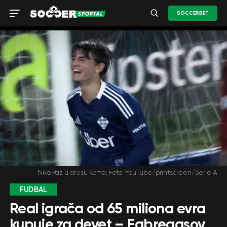
SOCCERBET
Niko Paz u dresu Koma; Foto: YouTube/printscreen/Serie A
FUDBAL
Real igrača od 65 miliona evra
kupuje za devet – Fabregasov