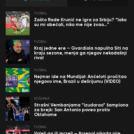
FUDBAL
Zašto Rade Krunić ne igra za Srbiju? “Iako
su mi obećali, niko me nije zvao…”
FUDBAL
Kraj jedne ere – Gvardiola napušta Siti na
kraju sezone, menja ga njegov nekadašnji
rival
FUDBAL
Nejmar ide na Mundijal: Anćeloti pročitao
njegovo ime, Brazil u delirijumu (VIDEO)
KOŠARKA
Strašni Vembanjama “izudarao” šampiona
za brejk: San Antonio poveo protiv
Oklahome
FUDBAL
Voleli ga ili mrzeli – Arsenal nikada nije