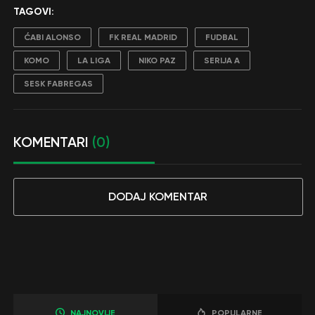
TAGOVI:
ĆABI ALONSO
FK REAL MADRID
FUDBAL
KOMO
LA LIGA
NIKO PAZ
SERIJA A
SESK FABREGAS
KOMENTARI
(0)
DODAJ KOMENTAR
NAJNOVIJE
POPULARNE