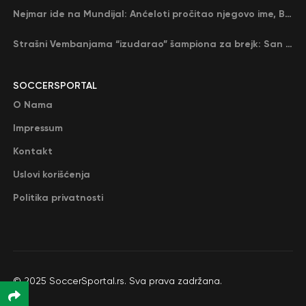
Nejmar ide na Mundijal: Anćeloti pročitao njegovo ime, Brazil u delirijumu (VIDEO)
Strašni Vembanjama “izudarao” šampiona za brejk: San Antonio poveo protiv Oklahome
SOCCERSPORTAL
O Nama
Impressum
Kontakt
Uslovi korišćenja
Politika privatnosti
© 2025 SoccerSportal.rs. Sva prava zadržana.