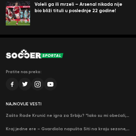
Voleli ga ili mrzeli – Arsenal nikada nije
bio bliži tituli u poslednje 22 godine!
Pratite nas preko:
NAJNOVIJE VESTI
Zašto Rade Krunić ne igra za Srbiju? “Iako su mi obećali, niko me nije zvao…”
Kraj jedne ere – Gvardiola napušta Siti na kraju sezone, menja ga njegov nekadašnji rival