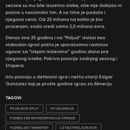
sezone su mu bile izuzetno slabe, više nije dobijao ni
pozive u nacionalni tim. A sa time je padala i
njegova cena. Od 25 miliona na koliko je bio
procenjen, sada vredi samo 2,5 miliona evra.
Danas ima 25 godina i na “Poljud” dolazi kao
slobodan igrač pošto je sporazumno raskinuo
ugovor sa “slepim miševima” godinu dana pre
njegovog isteka. Pokriva pozicije zadnjeg veznog i
štopera.
Istu poziciju u defanzivi igra i nešto stariji Edgar
Gonzalez koji je prošle godine igrao za Almeriju.
TAGOVI:
FK HAJDUK SPLIT
FK VALENSIJA
FUDBALSKA REPREZENTACIJA ŠPANIJE
FUDBALSKI TRANSFERI
LETNJI PRELAZNI ROK