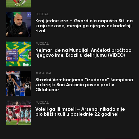
FUDBAL
Kraj jedne ere – Gvardiola napušta Siti na
kraju sezone, menja ga njegov nekadašnji
rival
FUDBAL
Nejmar ide na Mundijal: Anćeloti pročitao
njegovo ime, Brazil u delirijumu (VIDEO)
KOŠARKA
Strašni Vembanjama “izudarao” šampiona
za brejk: San Antonio poveo protiv
Oklahome
FUDBAL
Voleli ga ili mrzeli – Arsenal nikada nije
bio bliži tituli u poslednje 22 godine!