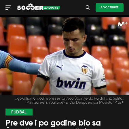
SOCCERBET
Ugo Giljamon, od reprezentativca Španije do Hajduka iz Splita,
Printscreen: Youtube/El Día Después por Movistar Plus+
FUDBAL
Pre dve i po godine bio sa