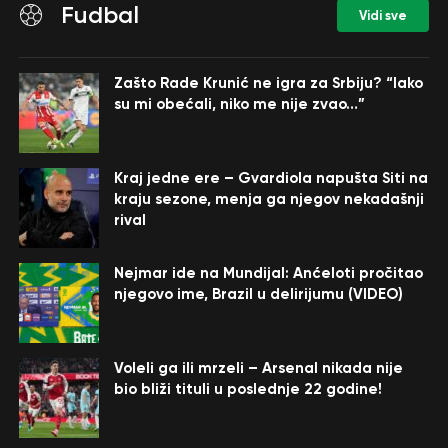
Fudbal
Vidi sve
Zašto Rade Krunić ne igra za Srbiju? “Iako
su mi obećali, niko me nije zvao…”
Kraj jedne ere – Gvardiola napušta Siti na
kraju sezone, menja ga njegov nekadašnji
rival
Nejmar ide na Mundijal: Anćeloti pročitao
njegovo ime, Brazil u delirijumu (VIDEO)
Voleli ga ili mrzeli – Arsenal nikada nije
bio bliži tituli u poslednje 22 godine!