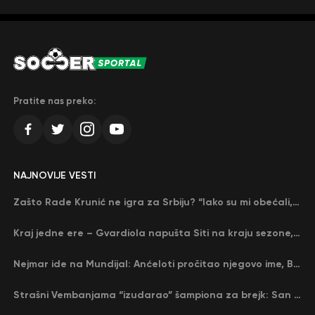
Pratite nas preko:
NAJNOVIJE VESTI
Zašto Rade Krunić ne igra za Srbiju? “Iako su mi obećali, niko me nije zvao…”
Kraj jedne ere – Gvardiola napušta Siti na kraju sezone, menja ga njegov nekadašnji rival
Nejmar ide na Mundijal: Anćeloti pročitao njegovo ime, Brazil u delirijumu (VIDEO)
Strašni Vembanjama “izudarao” šampiona za brejk: San Antonio poveo protiv Oklahome