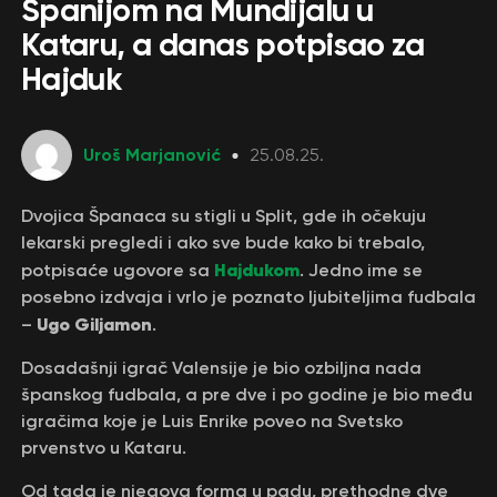
Španijom na Mundijalu u
Kataru, a danas potpisao za
Hajduk
Uroš Marjanović
25.08.25.
Dvojica Španaca su stigli u Split, gde ih očekuju
lekarski pregledi i ako sve bude kako bi trebalo,
Hajdukom
potpisaće ugovore sa
. Jedno ime se
posebno izdvaja i vrlo je poznato ljubiteljima fudbala
Ugo Giljamon
–
.
Dosadašnji igrač Valensije je bio ozbiljna nada
španskog fudbala, a pre dve i po godine je bio među
igračima koje je Luis Enrike poveo na Svetsko
prvenstvo u Kataru.
Od tada je njegova forma u padu, prethodne dve