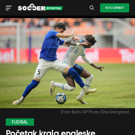
SOCCERBET
(Foto: Beta/AP Photo/Dita Alangkara)
FUDBAL
Početak kraja engleske