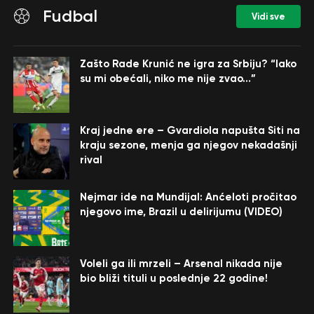
Fudbal
Vidi sve
Zašto Rade Krunić ne igra za Srbiju? “Iako
su mi obećali, niko me nije zvao…”
Kraj jedne ere – Gvardiola napušta Siti na
kraju sezone, menja ga njegov nekadašnji
rival
Nejmar ide na Mundijal: Anćeloti pročitao
njegovo ime, Brazil u delirijumu (VIDEO)
Voleli ga ili mrzeli – Arsenal nikada nije
bio bliži tituli u poslednje 22 godine!