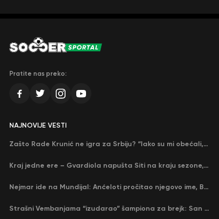
Pratite nas preko:
NAJNOVIJE VESTI
Zašto Rade Krunić ne igra za Srbiju? “Iako su mi obećali, niko me nije zvao…”
Kraj jedne ere – Gvardiola napušta Siti na kraju sezone, menja ga njegov nekadašnji rival
Nejmar ide na Mundijal: Anćeloti pročitao njegovo ime, Brazil u delirijumu (VIDEO)
Strašni Vembanjama “izudarao” šampiona za brejk: San Antonio poveo protiv Oklahome