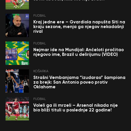
FUDBAL
Kraj jedne ere – Gvardiola napušta Siti na
kraju sezone, menja ga njegov nekadašnji
rival
FUDBAL
Nejmar ide na Mundijal: Anćeloti pročitao
njegovo ime, Brazil u delirijumu (VIDEO)
KOŠARKA
Strašni Vembanjama “izudarao” šampiona
za brejk: San Antonio poveo protiv
Oklahome
FUDBAL
Voleli ga ili mrzeli – Arsenal nikada nije
bio bliži tituli u poslednje 22 godine!