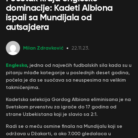
dominacije: Kadeti Albiona
ispali sa Mundijala od
autsajdera
Milan Zdravković
22.11.23.
Engleska
, jedna od najvećih fudbalskih sila kada su u
pitanju mlađe kategorije u poslednjih deset godina,
počela je da se suočava sa neuspesima na velikim
takmičenjima.
Kadetska selekcija Gordog Albiona eliminisana je na
Svetskom prvenstvu za igrače do 17 godina od
strane Uzbekistana koji je slavio sa 2:1.
Radi se o meču osmine finala na Mundijalu koji se
održava u Džakarti, a oko 7.000 gledalaca u