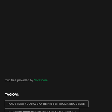
Cup tree provided by
Sofascore
TAGOVI:
KADETSKA FUDBALSKA REPREZENTACIJA ENGLESKE
SVETSKO PRVENSTVO ZA KADETE U FUDBALU