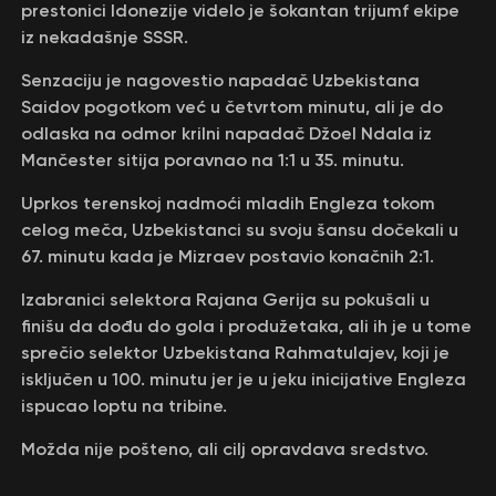
prestonici Idonezije videlo je šokantan trijumf ekipe
iz nekadašnje SSSR.
Senzaciju je nagovestio napadač Uzbekistana
Saidov pogotkom već u četvrtom minutu, ali je do
odlaska na odmor krilni napadač Džoel Ndala iz
Mančester sitija poravnao na 1:1 u 35. minutu.
Uprkos terenskoj nadmoći mladih Engleza tokom
celog meča, Uzbekistanci su svoju šansu dočekali u
67. minutu kada je Mizraev postavio konačnih 2:1.
Izabranici selektora Rajana Gerija su pokušali u
finišu da dođu do gola i produžetaka, ali ih je u tome
sprečio selektor Uzbekistana Rahmatulajev, koji je
isključen u 100. minutu jer je u jeku inicijative Engleza
ispucao loptu na tribine.
Možda nije pošteno, ali cilj opravdava sredstvo.