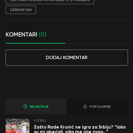
UZBEKISTAN
KOMENTARI
(0)
DODAJ KOMENTAR
NAJNOVIJE
POPULARNE
FUDBAL
Zašto Rade Krunić ne igra za Srbiju? “Iako
su mi obećali, niko me nije zvao…”