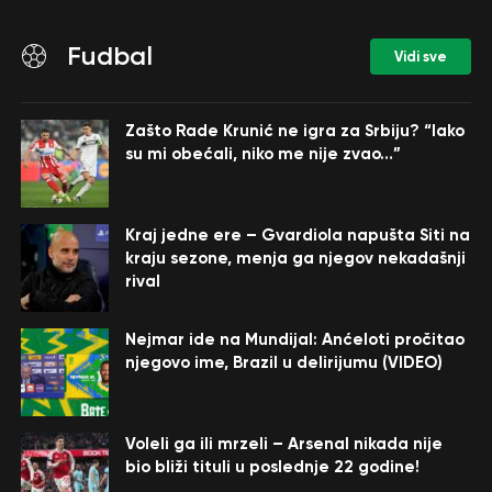
Fudbal
Vidi sve
Zašto Rade Krunić ne igra za Srbiju? “Iako
su mi obećali, niko me nije zvao…”
Kraj jedne ere – Gvardiola napušta Siti na
kraju sezone, menja ga njegov nekadašnji
rival
Nejmar ide na Mundijal: Anćeloti pročitao
njegovo ime, Brazil u delirijumu (VIDEO)
Voleli ga ili mrzeli – Arsenal nikada nije
bio bliži tituli u poslednje 22 godine!