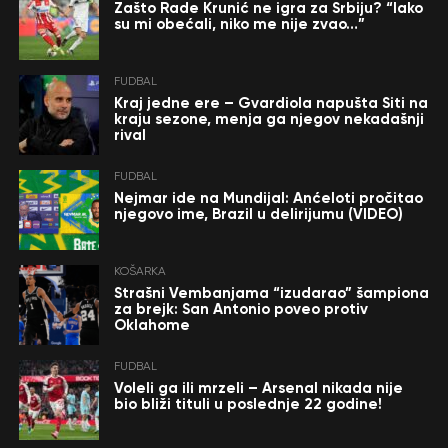
Zašto Rade Krunić ne igra za Srbiju? “Iako
su mi obećali, niko me nije zvao…”
FUDBAL
Kraj jedne ere – Gvardiola napušta Siti na
kraju sezone, menja ga njegov nekadašnji
rival
FUDBAL
Nejmar ide na Mundijal: Anćeloti pročitao
njegovo ime, Brazil u delirijumu (VIDEO)
KOŠARKA
Strašni Vembanjama “izudarao” šampiona
za brejk: San Antonio poveo protiv
Oklahome
FUDBAL
Voleli ga ili mrzeli – Arsenal nikada nije
bio bliži tituli u poslednje 22 godine!