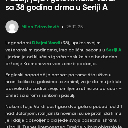
sa 38 godina drma u Seriji A
Milan Zdravković
25.12.25.
Džejmi Vardi
Legendarni
(38), uprkos svojim
Seriji A
veteranskim godinama, ima odličnu sezonu u
i jedan je od ključnih igrača zaslužnih za bezbedno
držanje Кremonezea van zone ispadanja.
Engleski napadač je poznat po tome što uživa u
hrani koliko i u golovima, a zanimljivo je da mu je klub
dozvolio da zadrži svoju omiljenu rutinu za doručak –
omlet sa sirom i šunkom i pasulj.
Nakon što je Vardi postigao dva gola u pobedi od 3:1
nad Bolonjom, italijanski novinari su se pitali da li mu
je i dalje dozvoljeno da jede svoju posebnu ishranu i
u Italiji. Trener Кremonezea Davide Nikola objasnio je