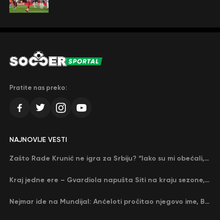
Pratite nas preko:
NAJNOVIJE VESTI
Zašto Rade Krunić ne igra za Srbiju? “Iako su mi obećali, niko me nije zvao…”
Kraj jedne ere – Gvardiola napušta Siti na kraju sezone, menja ga njegov nekadašnji rival
Nejmar ide na Mundijal: Anćeloti pročitao njegovo ime, Brazil u delirijumu (VIDEO)