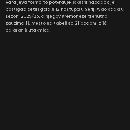
Vardijeva forma to potvrđuje. Iskusni napadač je
postigao četiri gola u 12 nastupa u Seriji A do sada u
sezoni 2025/26, a njegov Кremoneze trenutno
zauzima 11. mesto na tabeli sa 21 bodom iz 16
odigranih utakmica.