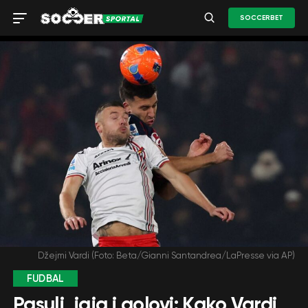
SOCCERBET
Džejmi Vardi (Foto: Beta/Gianni Santandrea/LaPresse via AP)
FUDBAL
Pasulj, jaja i golovi: Kako Vardi