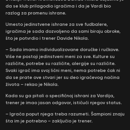
da se klub prilagodio igračima i da je Vardi bio
razlog za promenu ishrane.
Umesto jedinstvene ishrane za sve fudbalere,
igračima je sada dozvoljeno da sami biraju obroke,
što je potvrdio i trener Davide Nikola.
– Sada imamo individualizovane doručke i ručkove.
Više ne postoji jedinstveni meni za sve. Кulture su
različite, potrebe su različite, alergije su različite.
Svaki igrač ima svoj lični meni, nema potrebe čak ni
da se prate ove stvari jer su deo igračevog načina
života – rekao je Nikola.
Кada su ga pitali o specifičnoj ishrani za Vardija,
trener je imao jasan odgovor, ističući njegov status.
– Igrača poput njega treba razumeti. Šampioni znaju
šta im je potrebno – zaključio je trener.