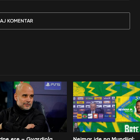
AJ KOMENTAR
edne ere – Gvardiola
Nejmar ide na Mundijal: