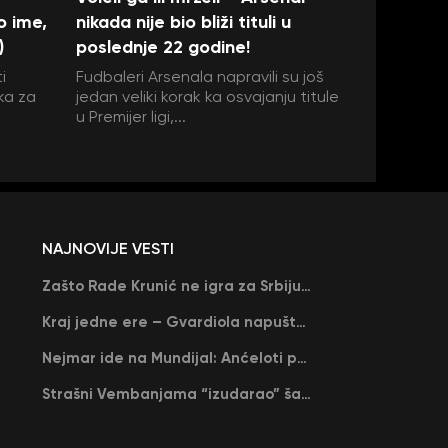
o ime,
nikada nije bio bliži tituli u
)
poslednje 22 godine!
i
Fudbaleri Arsenala napravili su još
ka za
jedan veliki korak ka osvajanju titule
u Premijer ligi,...
NAJNOVIJE VESTI
Zašto Rade Krunić ne igra za Srbiju? “Iako su mi obećali, niko me nije zvao…”
Kraj jedne ere – Gvardiola napušta Siti na kraju sezone, menja ga njegov nekadašnji rival
Nejmar ide na Mundijal: Anćeloti pročitao njegovo ime, Brazil u delirijumu (VIDEO)
Strašni Vembanjama “izudarao” šampiona za brejk: San Antonio poveo protiv Oklahome