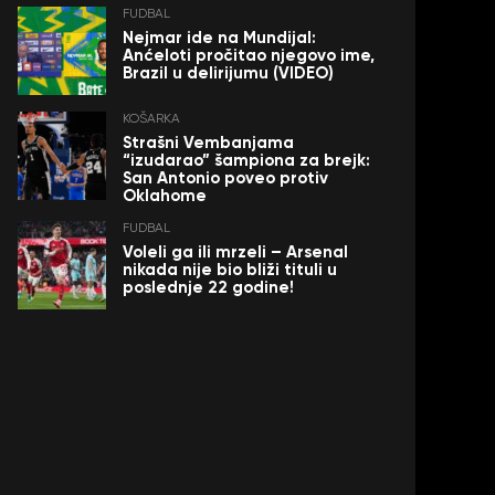
FUDBAL
Nejmar ide na Mundijal:
Anćeloti pročitao njegovo ime,
Brazil u delirijumu (VIDEO)
KOŠARKA
Strašni Vembanjama
“izudarao” šampiona za brejk:
San Antonio poveo protiv
Oklahome
FUDBAL
Voleli ga ili mrzeli – Arsenal
nikada nije bio bliži tituli u
poslednje 22 godine!