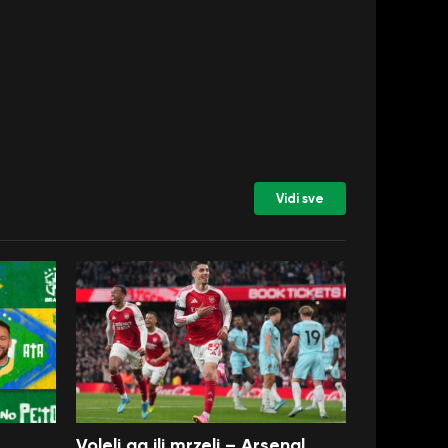
Vidi sve
Voleli ga ili mrzeli – Arsenal