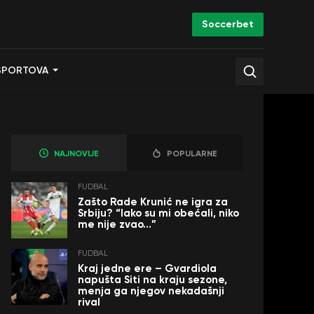
Soccerbet
SPORTOVA
NAJNOVIJE
POPULARNE
FUDBAL
Zašto Rade Krunić ne igra za
Srbiju? “Iako su mi obećali, niko
me nije zvao…”
FUDBAL
Kraj jedne ere – Gvardiola
napušta Siti na kraju sezone,
menja ga njegov nekadašnji
rival