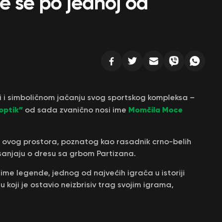
e se po jednoj od
i i simboličnom jačanju svog sportskog kompleksa –
optik”
Momčila Moce
od sada zvanično nosi ime
 ovog prostora, poznatog kao rasadnik crno-belih
sanjaju o dresu sa grbom Partizana.
ime legende, jednog od najvećih igrača u istoriji
 koji je ostavio neizbrisiv trag svojim igrama,