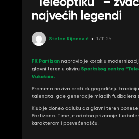
“Teleoptiku” – zvać
najvećih legendi
Stefan Kijanović
17.11.25.
FK Partizan
napravio je korak u modernizacij
Sportskog centra “Tele
glavni teren u okviru
Vukotića.
Promena naziva prati dugogodišnju tradiciju
talenata, gde generacije mladih fudbalera 
Klub je doneo odluku da glavni teren ponese 
Partizana. Time je odatno priznanje fudbaleru
karakterom i posvećenošću.