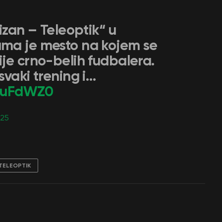
izan – Teleoptik“ u
ma je mesto na kojem se
je crno-belih fudbalera.
svaki trening i…
77uFdWZ0
025
TELEOPTIK