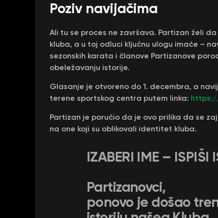
Poziv navijačima
Ali tu se proces ne završava. Partizan želi d
kluba, a u toj odluci ključnu ulogu imaće – nav
sezonskih karata i članove Partizanove porod
obeležavanju istorije.
Glasanje je otvoreno do 1. decembra, a navij
terene sportskog centra putem linka:
https:
Partizan je poručio da je ovo prilika da se za
na one koji su oblikovali identitet kluba.
IZABERI IME – ISPIŠI
Partizanovci,
ponovo je došao tre
istoriju našeg Kluba.