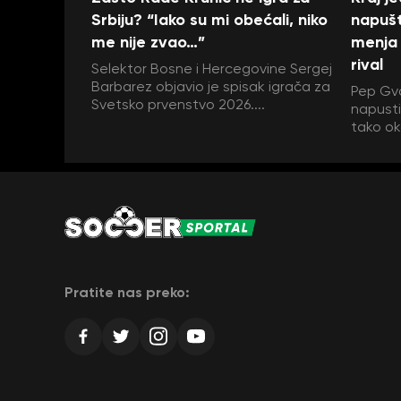
Srbiju? “Iako su mi obećali, niko
napušt
me nije zvao…”
menja 
rival
Selektor Bosne i Hercegovine Sergej
Barbarez objavio je spisak igrača za
Pep Gva
Svetsko prvenstvo 2026....
napustit
tako ok
Pratite nas preko: