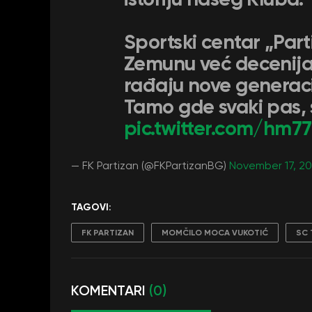
Sportski centar „Part
Zemunu već decenija
rađaju nove generaci
Tamo gde svaki pas, 
pic.twitter.com/hm
— FK Partizan (@FKPartizanBG)
November 17, 2
TAGOVI:
FK PARTIZAN
MOMČILO MOCA VUKOTIĆ
SC 
KOMENTARI
(0)