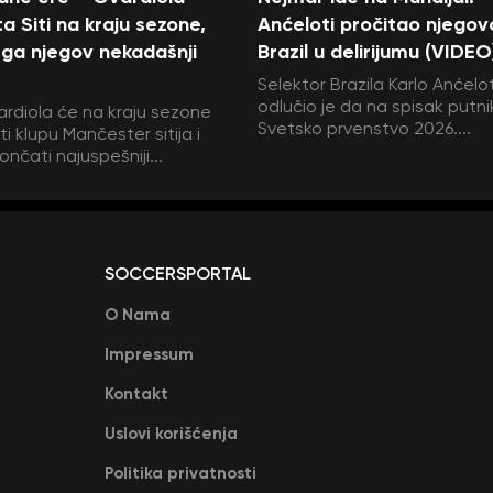
a Siti na kraju sezone,
Anćeloti pročitao njegov
ga njegov nekadašnji
Brazil u delirijumu (VIDEO
Selektor Brazila Karlo Anćelot
odlučio je da na spisak putni
rdiola će na kraju sezone
Svetsko prvenstvo 2026....
i klupu Mančester sitija i
ončati najuspešniji...
SOCCERSPORTAL
O Nama
Impressum
Kontakt
Uslovi korišćenja
Politika privatnosti