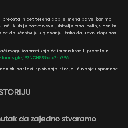
a i preostalih pet terena dobije imena po velikanima
ijači. Klub je pozvao sve ljubitelje crno-belih, vlasnike
ice da učestvuju u glasanju i tako daju svoj doprinos
ači mogu izabrati koja će imena krasiti preostale
//forms.gle/P3NCN5S9xax2rh7P6
jednički nastavi ispisivanje istorije i čuvanje uspomene
 ISTORIJU
nutak da zajedno stvaramo