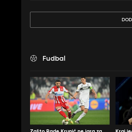
DOD
Fudbal
Zašto Rade Krunić ne igra za
Kraj j