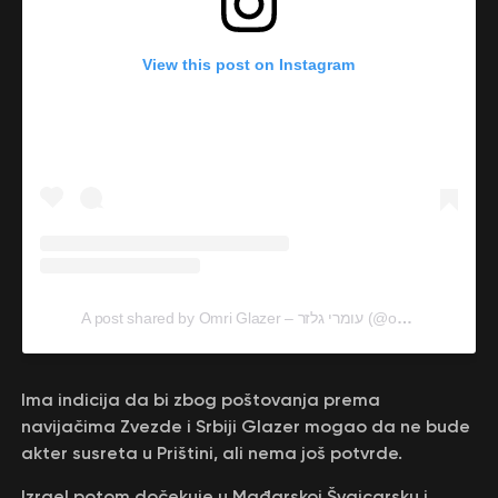
View this post on Instagram
A post shared by Omri Glazer – עומרי גלזר (@omriglazer)
Ima indicija da bi zbog poštovanja prema
navijačima Zvezde i Srbiji Glazer mogao da ne bude
akter susreta u Prištini, ali nema još potvrde.
Izrael potom dočekuje u Mađarskoj Švajcarsku i