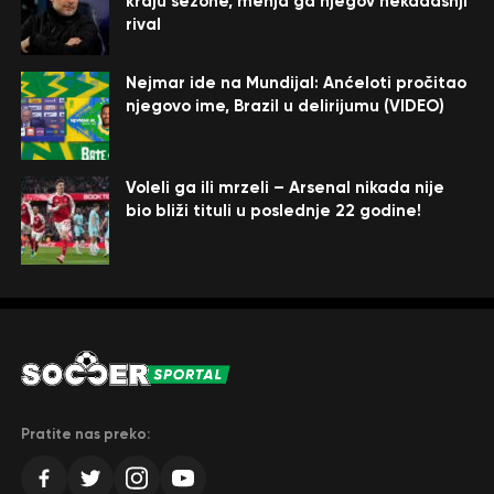
kraju sezone, menja ga njegov nekadašnji
rival
Nejmar ide na Mundijal: Anćeloti pročitao
njegovo ime, Brazil u delirijumu (VIDEO)
Voleli ga ili mrzeli – Arsenal nikada nije
bio bliži tituli u poslednje 22 godine!
Pratite nas preko: