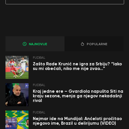
NAJNOVIJE
POPULARNE
FUDBAL
Zašto Rade Krunić ne igra za Srbiju? “Iako
su mi obećali, niko me nije zvao…”
FUDBAL
Kraj jedne ere – Gvardiola napušta Siti na
kraju sezone, menja ga njegov nekadašnji
rival
FUDBAL
Nejmar ide na Mundijal: Anćeloti pročitao
njegovo ime, Brazil u delirijumu (VIDEO)