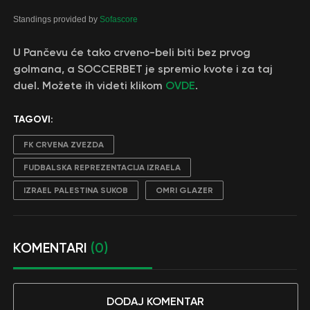
Standings provided by
Sofascore
U Pančevu će tako crveno-beli biti bez prvog
golmana, a SOCCERBET je spremio kvote i za taj
duel. Možete ih videti klikom
OVDE
.
TAGOVI:
FK CRVENA ZVEZDA
FUDBALSKA REPREZENTACIJA IZRAELA
IZRAEL PALESTINA SUKOB
OMRI GLAZER
KOMENTARI
(0)
DODAJ KOMENTAR