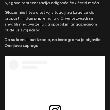
Njegova reprezentacija odigraće čak četiri meča.
Glazer nije hteo u teškoj situaciji za Izraelce da
propusti ni dan priprema, a u Crvenoj zvezdi su
shvatili njegovu želju da sportskim angažmanom
bude uz svoj narod.
Da su krenuli put Izraela, na instagramu je objavila
Omrijeva supruga.