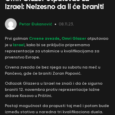
Izrael: Neizesno da li će braniti
Petar Đukanović
08.11.23.
Crvene
zvezde
Omri
Glazer
Prvi golman
,
otputovao
Izrael
je u
, kako bi se priključio pripremama
reprezentacije za utakmice u kvalifikacijama za
prvenstvo Evrope.
Crvena zvezda će bez njega su subotu na meč u
Pančevo, gde će braniti Zoran Popović.
Odlazak Glazera u Izrael ne znači i da će sigurno
braniti 12. novembra protiv reprezentacije lažne
države Kosovo u Prištini.
Postoji mogućnost da propusti taj meč i potom bude
između stativa u naredna tri kvalifikaciona duela.