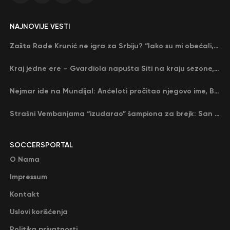
NAJNOVIJE VESTI
Zašto Rade Krunić ne igra za Srbiju? “Iako su mi obećali, niko me nije zvao…”
Kraj jedne ere – Gvardiola napušta Siti na kraju sezone, menja ga njegov nekadašnji rival
Nejmar ide na Mundijal: Anćeloti pročitao njegovo ime, Brazil u delirijumu (VIDEO)
Strašni Vembanjama “izudarao” šampiona za brejk: San Antonio poveo protiv Oklahome
SOCCERSPORTAL
O Nama
Impressum
Kontakt
Uslovi korišćenja
Politika privatnosti