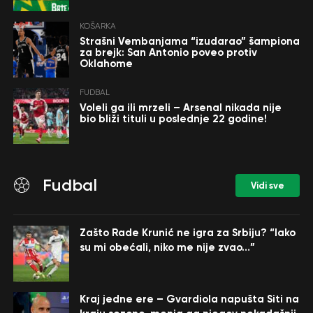
KOŠARKA
Strašni Vembanjama “izudarao” šampiona
za brejk: San Antonio poveo protiv
Oklahome
FUDBAL
Voleli ga ili mrzeli – Arsenal nikada nije
bio bliži tituli u poslednje 22 godine!
Fudbal
Vidi sve
Zašto Rade Krunić ne igra za Srbiju? “Iako
su mi obećali, niko me nije zvao…”
Kraj jedne ere – Gvardiola napušta Siti na