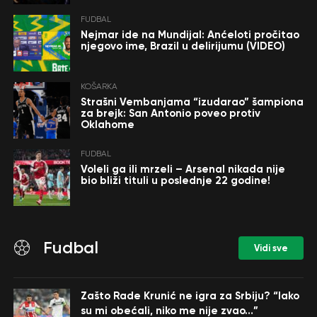
FUDBAL
Nejmar ide na Mundijal: Anćeloti pročitao
njegovo ime, Brazil u delirijumu (VIDEO)
KOŠARKA
Strašni Vembanjama “izudarao” šampiona
za brejk: San Antonio poveo protiv
Oklahome
FUDBAL
Voleli ga ili mrzeli – Arsenal nikada nije
bio bliži tituli u poslednje 22 godine!
Fudbal
Vidi sve
Zašto Rade Krunić ne igra za Srbiju? “Iako
su mi obećali, niko me nije zvao…”