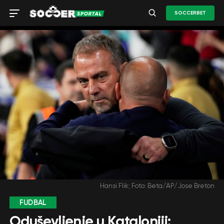
SOCCERBET
Hansi Flik; Foto: Beta/AP/Jose Breton
FUDBAL
Oduševljenje u Kataloniji: