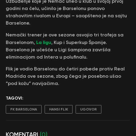
Uzbuđenje koje je Nemac uneo u klub u svojoj prvoj
godini na čelu, učinilo je Barselonu ponovo
strahovitim rivalom u Evropi – saopšteno je na sajtu
Barselone.
Nemački trener je ove sezone osvojio tri trofeja sa
La ligu
Barselonom,
, Kup i Superkup Španije.
Barselona je učešće u Ligi šampiona završila
eliminacijom od Intera u polufinalu.
Flik je vodio Barselonu do četiri pobede protiv Real
Madrida ove sezone, zbog čega je posebno ušao
“pod kožu” navijačima.
TAGOVI:
FK BARSELONA
HANSI FLIK
UGOVOR
KOMENTARI
(0)