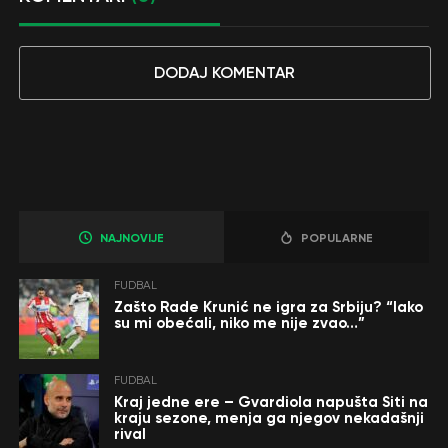
DODAJ KOMENTAR
NAJNOVIJE
POPULARNE
FUDBAL
Zašto Rade Krunić ne igra za Srbiju? “Iako
su mi obećali, niko me nije zvao…”
FUDBAL
Kraj jedne ere – Gvardiola napušta Siti na
kraju sezone, menja ga njegov nekadašnji
rival