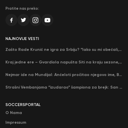
Pratite nas preko:
NAJNOVIJE VESTI
Zašto Rade Krunić ne igra za Srbiju? “Iako su mi obećali, niko me nije zvao…”
Kraj jedne ere – Gvardiola napušta Siti na kraju sezone, menja ga njegov nekadašnji rival
Nejmar ide na Mundijal: Anćeloti pročitao njegovo ime, Brazil u delirijumu (VIDEO)
Strašni Vembanjama “izudarao” šampiona za brejk: San Antonio poveo protiv Oklahome
SOCCERSPORTAL
O Nama
Impressum