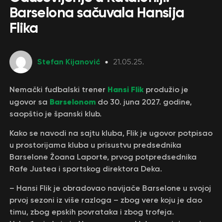
Barselona sačuvala Hansija
Flika
Stefan Kijanović
21.05.25.
Hansi Flik
Nemački fudbalski trener
produžio je
Barselonom
ugovor sa
do 30. juna 2027. godine,
saopštio je španski klub.
Kako se navodi na sajtu kluba, Flik je ugovor potpisao
u prostorijama kluba u prisustvu predsednika
Barselone Žoana Laporte, prvog potpredsednika
Rafe Justea i sportskog direktora Deka.
– Hansi Flik je obradovao navijače Barselone u svojoj
prvoj sezoni iz više razloga – zbog vere koju je dao
timu, zbog epskih povrataka i zbog trofeja.