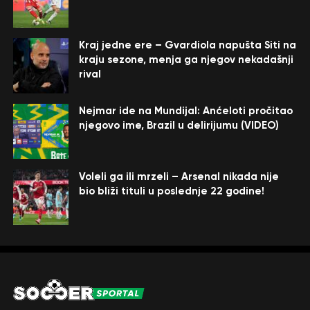
Kraj jedne ere – Gvardiola napušta Siti na
kraju sezone, menja ga njegov nekadašnji
rival
Nejmar ide na Mundijal: Anćeloti pročitao
njegovo ime, Brazil u delirijumu (VIDEO)
Voleli ga ili mrzeli – Arsenal nikada nije
bio bliži tituli u poslednje 22 godine!