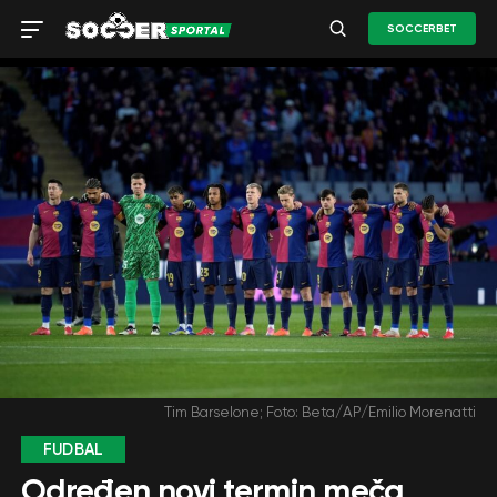
SOCCERBET
Tim Barselone; Foto: Beta/AP/Emilio Morenatti
FUDBAL
Određen novi termin meča