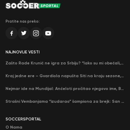
Pratite nas preko:
NAJNOVIJE VESTI
Zašto Rade Krunić ne igra za Srbiju? “Iako su mi obećali, niko me nije zvao…”
Kraj jedne ere – Gvardiola napušta Siti na kraju sezone, menja ga njegov nekadašnji rival
Nejmar ide na Mundijal: Anćeloti pročitao njegovo ime, Brazil u delirijumu (VIDEO)
Strašni Vembanjama “izudarao” šampiona za brejk: San Antonio poveo protiv Oklahome
SOCCERSPORTAL
O Nama