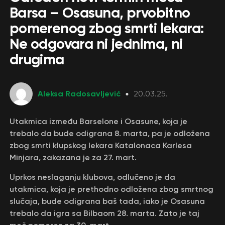
Barsa – Osasuna, prvobitno
pomerenog zbog smrti lekara:
Ne odgovara ni jednima, ni
drugima
Aleksa Radosavljević
20.03.25.
Utakmica između Barselone i Osasune, koja je
trebalo da bude odigrana 8. marta, pa je odložena
zbog smrti klupskog lekara Katalonaca Karlesa
Minjara, zakazana je za 27. mart.
Uprkos neslaganju klubova, odlučeno je da
utakmica, koja je prethodno odložena zbog smrtnog
slučaja, bude odigrana baš tada, iako je Osasuna
trebalo da igra sa Bilbaom 28. marta. Zato je taj