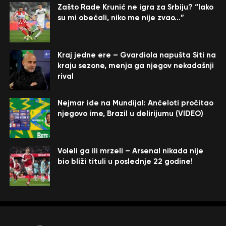
Zašto Rade Krunić ne igra za Srbiju? “Iako
su mi obećali, niko me nije zvao…”
Kraj jedne ere – Gvardiola napušta Siti na
kraju sezone, menja ga njegov nekadašnji
rival
Nejmar ide na Mundijal: Anćeloti pročitao
njegovo ime, Brazil u delirijumu (VIDEO)
Voleli ga ili mrzeli – Arsenal nikada nije
bio bliži tituli u poslednje 22 godine!