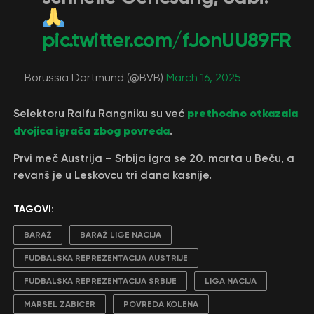
pic.twitter.com/fJonUU89FR
— Borussia Dortmund (@BVB)
March 16, 2025
prethodno otkazala
Selektoru Ralfu Rangniku su već
dvojica igrača zbog povreda
.
Prvi meč Austrija – Srbija igra se 20. marta u Beču, a
revanš je u Leskovcu tri dana kasnije.
TAGOVI:
BARAŽ
BARAŽ LIGE NACIJA
FUDBALSKA REPREZENTACIJA AUSTRIJE
FUDBALSKA REPREZENTACIJA SRBIJE
LIGA NACIJA
MARSEL ZABICER
POVREDA KOLENA