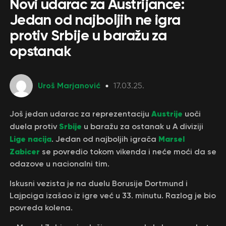
Novi udarac za Austrijance:
Jedan od najboljih ne igra
protiv Srbije u baražu za
opstanak
Uroš Marjanović
17.03.25.
Austrije
Još jedan udarac za reprezentaciju
uoči
Srbije
duela protiv
u baražu za ostanak u A diviziji
Lige nacija
Marsel
. Jedan od najboljih igrača
Zabicer
se povredio tokom vikenda i neće moći da se
odazove u nacionalni tim.
Iskusni vezista je na duelu Borusije Dortmund i
Lajpciga izašao iz igre već u 33. minutu. Razlog je bio
povreda kolena.