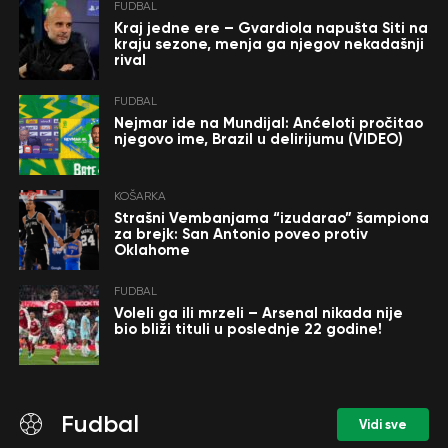
FUDBAL
Kraj jedne ere – Gvardiola napušta Siti na
kraju sezone, menja ga njegov nekadašnji
rival
FUDBAL
Nejmar ide na Mundijal: Anćeloti pročitao
njegovo ime, Brazil u delirijumu (VIDEO)
KOŠARKA
Strašni Vembanjama “izudarao” šampiona
za brejk: San Antonio poveo protiv
Oklahome
FUDBAL
Voleli ga ili mrzeli – Arsenal nikada nije
bio bliži tituli u poslednje 22 godine!
Fudbal
Vidi sve