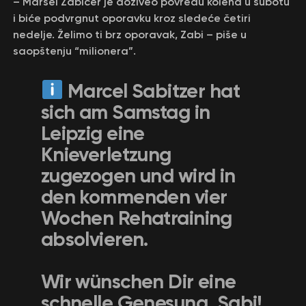
– Marsel Zabicer je doživeo povredu kolena u subotu
i biće podvrgnut oporavku kroz sledeće četiri
nedelje. Želimo ti brz oporavak, Zabi – piše u
saopštenju “milionera”.
Marcel Sabitzer hat
sich am Samstag in
Leipzig eine
Knieverletzung
zugezogen und wird in
den kommenden vier
Wochen Rehatraining
absolvieren.
Wir wünschen Dir eine
schnelle Genesung, Sabi!