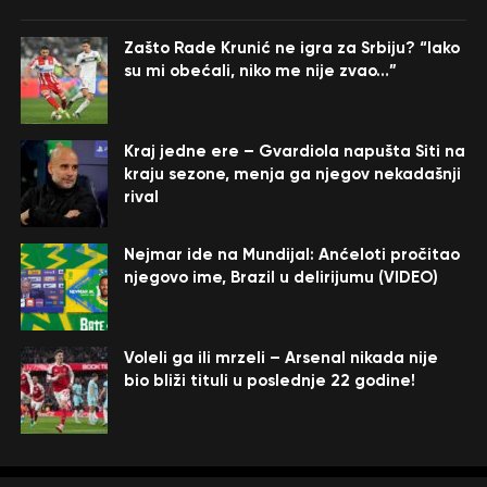
Zašto Rade Krunić ne igra za Srbiju? “Iako
su mi obećali, niko me nije zvao…”
Kraj jedne ere – Gvardiola napušta Siti na
kraju sezone, menja ga njegov nekadašnji
rival
Nejmar ide na Mundijal: Anćeloti pročitao
njegovo ime, Brazil u delirijumu (VIDEO)
Voleli ga ili mrzeli – Arsenal nikada nije
bio bliži tituli u poslednje 22 godine!