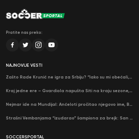
Pratite nas preko:
NAJNOVIJE VESTI
Zašto Rade Krunić ne igra za Srbiju? “Iako su mi obećali, niko me nije zvao…”
Kraj jedne ere – Gvardiola napušta Siti na kraju sezone, menja ga njegov nekadašnji rival
Nejmar ide na Mundijal: Anćeloti pročitao njegovo ime, Brazil u delirijumu (VIDEO)
Strašni Vembanjama “izudarao” šampiona za brejk: San Antonio poveo protiv Oklahome
SOCCERSPORTAL