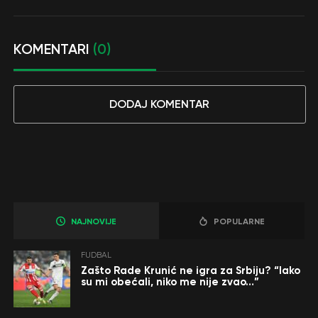
KOMENTARI
(0)
DODAJ KOMENTAR
NAJNOVIJE
POPULARNE
FUDBAL
Zašto Rade Krunić ne igra za Srbiju? “Iako
su mi obećali, niko me nije zvao…”