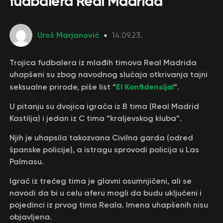
fudbalera Real Madrida
Uroš Marjanović
14.09.23.
Trojica fudbalera iz mlađih timova Real Madrida
uhapšeni su zbog navodnog slučaja otkrivanja tajni
El Konfidensijal
seksualne prirode, piše list “
“.
U pitanju su dvojica igrača iz B tima (Real Madrid
Kastilja) i jedan iz C tima “kraljevskog kluba”.
Njih je uhapsila takozvana Civilna garda (odred
španske policije), a istragu sprovodi policija u Las
Palmasu.
Igrač iz trećeg tima je glavni osumnjičeni, ali se
navodi da bi u celu aferu mogli da budu uključeni i
pojedinci iz prvog tima Reala. Imena uhapšenih nisu
objavljena.