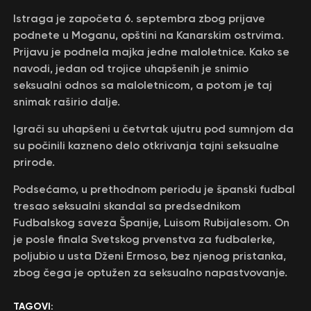
Istraga je započeta 6. septembra zbog prijave
podnete u Moganu, opštini na Kanarskim ostrvima.
Prijavu je podnela majka jedne maloletnice. Kako se
navodi, jedan od trojice uhapšenih je snimio
seksualni odnos sa maloletnicom, a potom je taj
snimak raširio dalje.
Igrači su uhapšeni u četvrtak ujutru pod sumnjom da
su počinili kazneno delo otkrivanja tajni seksualne
prirode.
Podsećamo, u prethodnom periodu je španski fudbal
tresao seksualni skandal sa predsednikom
Fudbalskog saveza Španije, Luisom Rubijalesom. On
je posle finala Svetskog prvenstva za fudbalerke,
poljubio u usta Dženi Ermoso, bez njenog pristanka,
zbog čega je optužen za seksualno napastvovanje.
TAGOVI: