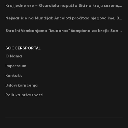
Kraj jedne ere – Gvardiola napušta Siti na kraju sezone, menja ga njegov nekadašnji rival
Nejmar ide na Mundijal: Anćeloti pročitao njegovo ime, Brazil u delirijumu (VIDEO)
Strašni Vembanjama “izudarao” šampiona za brejk: San Antonio poveo protiv Oklahome
SOCCERSPORTAL
O Nama
Impressum
Kontakt
Uslovi korišćenja
Politika privatnosti