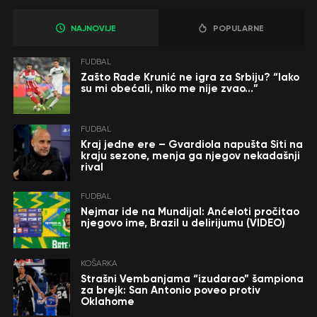
NAJNOVIJE
POPULARNE
FUDBAL
Zašto Rade Krunić ne igra za Srbiju? “Iako
su mi obećali, niko me nije zvao…”
FUDBAL
Kraj jedne ere – Gvardiola napušta Siti na
kraju sezone, menja ga njegov nekadašnji
rival
FUDBAL
Nejmar ide na Mundijal: Anćeloti pročitao
njegovo ime, Brazil u delirijumu (VIDEO)
KOŠARKA
Strašni Vembanjama “izudarao” šampiona
za brejk: San Antonio poveo protiv
Oklahome