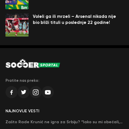
Voleli ga ili mrzeli – Arsenal nikada nije
bio bliži tituli u poslednje 22 godine!
Pratite nas preko:
NAJNOVIJE VESTI
Zašto Rade Krunić ne igra za Srbiju? “Iako su mi obećali, niko me nije zvao…”