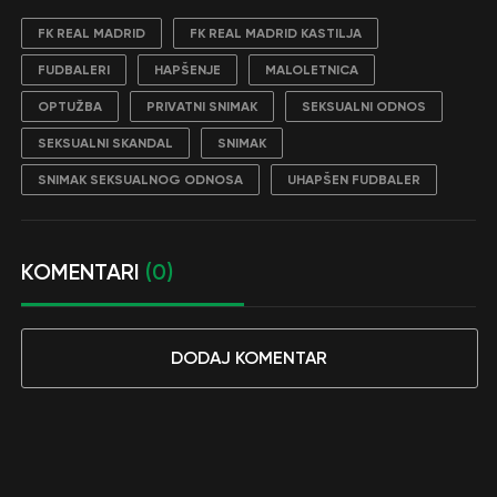
FK REAL MADRID
FK REAL MADRID KASTILJA
FUDBALERI
HAPŠENJE
MALOLETNICA
OPTUŽBA
PRIVATNI SNIMAK
SEKSUALNI ODNOS
SEKSUALNI SKANDAL
SNIMAK
SNIMAK SEKSUALNOG ODNOSA
UHAPŠEN FUDBALER
KOMENTARI
(0)
DODAJ KOMENTAR