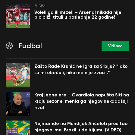
FUDBAL
Voleli ga ili mrzeli – Arsenal nikada nije
bio bliži tituli u poslednje 22 godine!
Fudbal
Vidi sve
Zašto Rade Krunić ne igra za Srbiju? “Iako
su mi obećali, niko me nije zvao…”
Kraj jedne ere – Gvardiola napušta Siti na
kraju sezone, menja ga njegov nekadašnji
rival
Nejmar ide na Mundijal: Anćeloti pročitao
njegovo ime, Brazil u delirijumu (VIDEO)