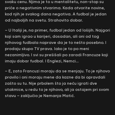
svaku cenu. Njima je to u mentalitetu, non-stop su
priče o negativnim stvarima. Kada otvorite novine,
kod njih je svakog dana negativa. A fudbal je jedan
od najboljih na svetu. Strahovito dobar.
– U Italiji je, na primer, fudbal jedan od lošijih. Najgori
koji sam igrao u karijeri, dosadan, ali oni od tog
njihovog fudbala naprave da je to nešto posebno. I
prodaju skupo TV prava. Iako je to po meni
nezanimljivo. I svi su prešišali po zaradi Francuze koji
imaju dobar fudbal. I Englezi, Nemci…
– E, zato Francuzi moraju da se menjaju. To je njihovo
pravilo i oni moraju mene da kazne da bi opravdali
zašto su tu. Nije prbolem što ja neću igrati dve
utakmice, u redu to je njihovo, ali ja ostajem pri svom
stavu – zaključio je Nemanja Matić.