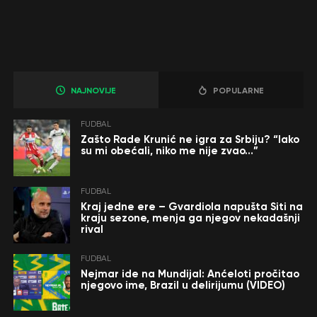
NAJNOVIJE
POPULARNE
FUDBAL
Zašto Rade Krunić ne igra za Srbiju? “Iako
su mi obećali, niko me nije zvao…”
FUDBAL
Kraj jedne ere – Gvardiola napušta Siti na
kraju sezone, menja ga njegov nekadašnji
rival
FUDBAL
Nejmar ide na Mundijal: Anćeloti pročitao
njegovo ime, Brazil u delirijumu (VIDEO)