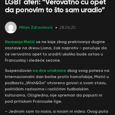
LGBT aferi: “Verovatno ću opet
da ponovim to što sam uradio”
Milan Zdravković
28.06.25.
Nemanja Matić
se ne kaje zbog prekrivanja dugine
zastave na dresu Liona, čak naprotiv – poručuje da
će verovatno opet to uraditi ukoliko bude ostao u
Francuskoj i sledeće sezone.
na dve utakmice
Suspendovan
zbog svog poteza na
Internacionalni dan borbe protiv homofobije, Matić u
podkastu „Wish&Go“ otvoreno govori o svom stavu,
političkim razlozima i različitim fudbalskim
kulturama. Očigledno, nije spreman da popusti ni
pod pritiskom Francuske lige.
– Jednom sam to nosio, a nisam ni video. Ovog puta