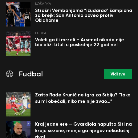
KOŠARKA
Strašni Vembanjama “izudarao” šampiona
za brejk: San Antonio poveo protiv
Oklahome
FUDBAL
Voleli ga ili mrzeli – Arsenal nikada nije
bio bliži tituli u poslednje 22 godine!
Fudbal
Vidi sve
Zašto Rade Krunić ne igra za Srbiju? “Iako
su mi obećali, niko me nije zvao…”
Kraj jedne ere – Gvardiola napušta Siti na
kraju sezone, menja ga njegov nekadašnji
rival