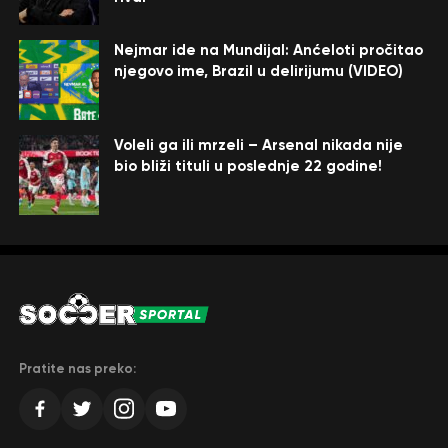
Nejmar ide na Mundijal: Anćeloti pročitao
njegovo ime, Brazil u delirijumu (VIDEO)
Voleli ga ili mrzeli – Arsenal nikada nije
bio bliži tituli u poslednje 22 godine!
Pratite nas preko: