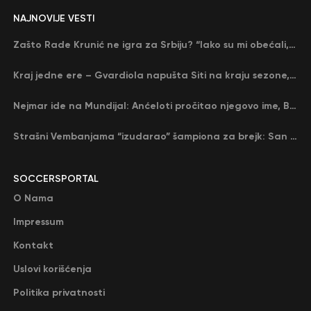
NAJNOVIJE VESTI
Zašto Rade Krunić ne igra za Srbiju? “Iako su mi obećali, niko me nije zvao…”
Kraj jedne ere – Gvardiola napušta Siti na kraju sezone, menja ga njegov nekadašnji rival
Nejmar ide na Mundijal: Anćeloti pročitao njegovo ime, Brazil u delirijumu (VIDEO)
Strašni Vembanjama “izudarao” šampiona za brejk: San Antonio poveo protiv Oklahome
SOCCERSPORTAL
O Nama
Impressum
Kontakt
Uslovi korišćenja
Politika privatnosti