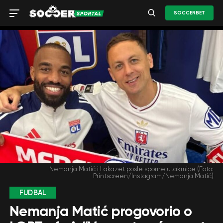
SOCCERBET
Nemanja Matić i Lakazet posle sporne utakmice (Foto:
Printscreen/Instagram/Nemanja Matić)
FUDBAL
Nemanja Matić progovorio o