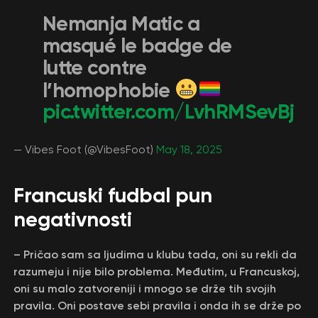
Nemanja Matic a
masqué le badge de
lutte contre
l’homophobie
pic.twitter.com/LvhRMSevBj
— Vibes Foot (@VibesFoot)
May 18, 2025
Francuski fudbal pun
negativnosti
– Pričao sam sa ljudima u klubu tada, oni su rekli da
razumeju i nije bilo problema. Međutim, u Francuskoj,
oni su malo zatvoreniji i mnogo se drže tih svojih
pravila. Oni postave sebi pravila i onda ih se drže po