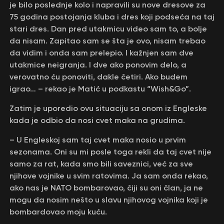
je bilo poslednje kolo i napravili su nove dresove za
75 godina postojanja kluba i dres koji podseća na taj
stari dres. Dan pred utakmicu video sam to, a bolje
da nisam. Zapitao sam se šta je ovo, nisam trebao
da vidim i onda sam prelepio. I kažnjen sam dve
utakmice neigranja. I dve ako ponovim delo, a
verovatno ću ponoviti, dakle četiri. Ako budem
igrao… – rekao je Matić u podkastu “Wish&Go”.
Zatim je uporedio ovu situaciju sa onom iz Engleske
kada je odbio da nosi cvet maka na grudima.
– U Engleskoj sam taj cvet maka nosio u prvim
sezonama. Oni su mi posle toga rekli da taj cvet nije
samo za rat, kada smo bili saveznici, već za sve
njihove vojnike u svim ratovima. Ja sam onda rekao,
ako nas je NATO bombarovao, čiji su oni član, ja ne
mogu da nosim nešto u slavu njihovog vojnika koji je
bombardovao moju kuću.