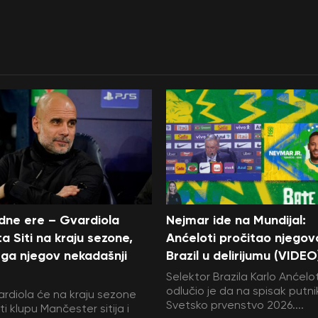
edne ere – Gvardiola
Nejmar ide na Mundijal:
a Siti na kraju sezone,
Anćeloti pročitao njegov
ga njegov nekadašnji
Brazil u delirijumu (VIDEO
Selektor Brazila Karlo Anćelot
odlučio je da na spisak putni
rdiola će na kraju sezone
Svetsko prvenstvo 2026....
i klupu Mančester sitija i