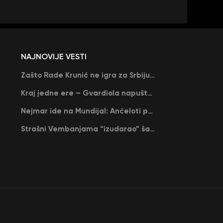
NAJNOVIJE VESTI
Zašto Rade Krunić ne igra za Srbiju? “Iako su mi obećali, niko me nije zvao…”
Kraj jedne ere – Gvardiola napušta Siti na kraju sezone, menja ga njegov nekadašnji rival
Nejmar ide na Mundijal: Anćeloti pročitao njegovo ime, Brazil u delirijumu (VIDEO)
Strašni Vembanjama “izudarao” šampiona za brejk: San Antonio poveo protiv Oklahome