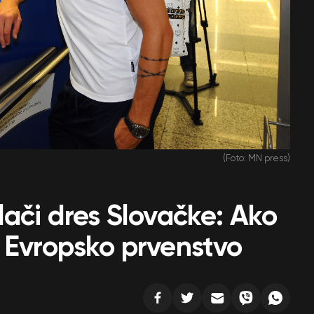
(Foto: MN press)
lači dres Slovačke: Ako
 Evropsko prvenstvo