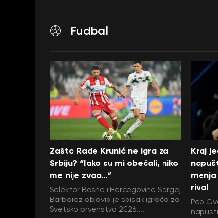
Fudbal
Zašto Rade Krunić ne igra za
Kraj j
Srbiju? “Iako su mi obećali, niko
napušt
me nije zvao…”
menja 
rival
Selektor Bosne i Hercegovine Sergej
Barbarez objavio je spisak igrača za
Pep Gva
Svetsko prvenstvo 2026....
napustit