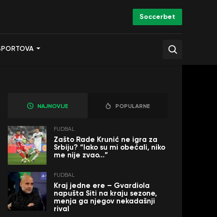
Soccerbet
SPORTOVA
NAJNOVIJE
POPULARNE
FUDBAL
Zašto Rade Krunić ne igra za
Srbiju? “Iako su mi obećali, niko
me nije zvao…”
FUDBAL
Kraj jedne ere – Gvardiola
napušta Siti na kraju sezone,
menja ga njegov nekadašnji
rival