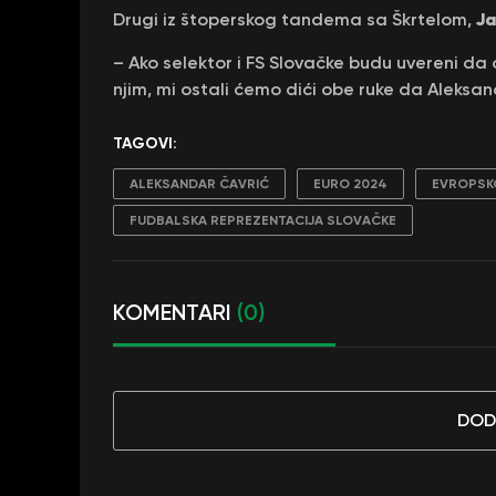
Ja
Drugi iz štoperskog tandema sa Škrtelom,
– Ako selektor i FS Slovačke budu uvereni da
njim, mi ostali ćemo dići obe ruke da Aleksan
TAGOVI:
ALEKSANDAR ČAVRIĆ
EURO 2024
EVROPSK
FUDBALSKA REPREZENTACIJA SLOVAČKE
KOMENTARI
(0)
DOD