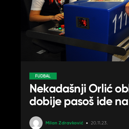
FUDBAL
Nekadašnji Orlić ob
dobije pasoš ide na
Milan Zdravković
20.11.23.