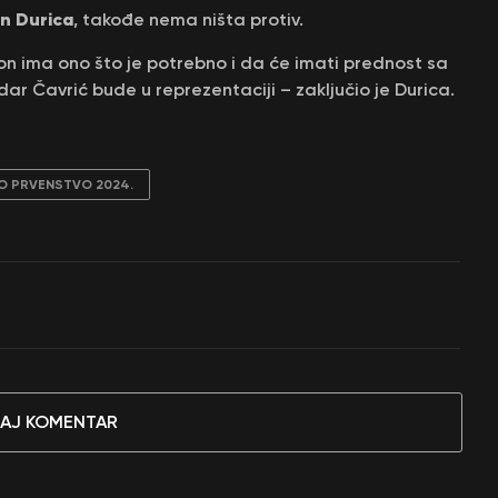
n Durica
, takođe nema ništa protiv.
 on ima ono što je potrebno i da će imati prednost sa
dar Čavrić bude u reprezentaciji – zaključio je Durica.
O PRVENSTVO 2024.
AJ KOMENTAR