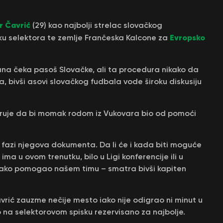
r Čavrić
(29) kao najbolji strelac slovačkog
Evropsko
ku selektora te zemlje Frančeska Kalcone za
ana čeka pasoš Slovačke, ali ta procedura nikako da
, bivši asovi slovačkog fudbala vode široku diskusiju
ruje da bi momak rodom iz Vukovara bio od pomoći
su fazi njegova dokumenta. Da li će i kada biti moguće
ima u ovom trenutku, bilo u Ligi konferencije ili u
akako pomogao našem timu – smatra bivši kapiten
avrić zauzme nečije mesto iako nije odigrao ni minut u
o na selektorovom spisku rezervisano za najbolje.