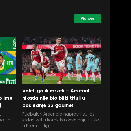
Vidi sve
Voleli ga ili mrzeli – Arsenal
o ime,
nikada nije bio bliži tituli u
)
poslednje 22 godine!
i
Fudbaleri Arsenala napravili su još
ka za
jedan veliki korak ka osvajanju titule
u Premijer ligi,...