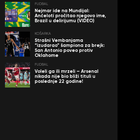
FUDBAL
Nejmar ide na Mundijal:
Anćeloti pročitao njegovo ime,
Brazil u delirijumu (VIDEO)
KOŠARKA
Strašni Vembanjama
“izudarao” šampiona za brejk:
San Antonio poveo protiv
Oklahome
FUDBAL
Voleli ga ili mrzeli – Arsenal
nikada nije bio bliži tituli u
poslednje 22 godine!