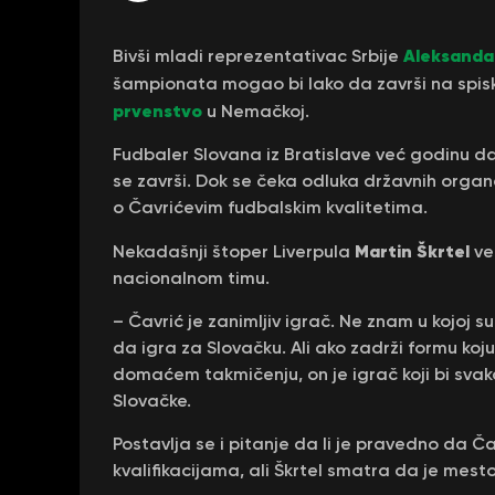
Aleksanda
Bivši mladi reprezentativac Srbije
šampionata mogao bi lako da završi na spis
prvenstvo
u Nemačkoj.
Fudbaler Slovana iz Bratislave već godinu d
se završi. Dok se čeka odluka državnih organa
o Čavrićevim fudbalskim kvalitetima.
Martin Škrtel
Nekadašnji štoper Liverpula
ve
nacionalnom timu.
– Čavrić je zanimljiv igrač. Ne znam u kojoj 
da igra za Slovačku. Ali ako zadrži formu koju 
domaćem takmičenju, on je igrač koji bi sv
Slovačke.
Postavlja se i pitanje da li je pravedno da Č
kvalifikacijama, ali Škrtel smatra da je mest