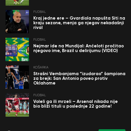
FUDBAL
Kraj jedne ere – Gvardiola napušta Siti na
kraju sezone, menja ga njegov nekadašnji
rival
FUDBAL
Nejmar ide na Mundijal: Anćeloti pročitao
njegovo ime, Brazil u delirijumu (VIDEO)
KOŠARKA
Strašni Vembanjama “izudarao” šampiona
za brejk: San Antonio poveo protiv
Oklahome
FUDBAL
Voleli ga ili mrzeli – Arsenal nikada nije
bio bliži tituli u poslednje 22 godine!