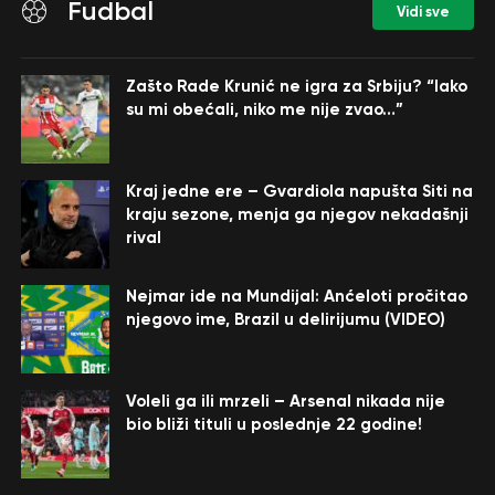
Fudbal
Vidi sve
Zašto Rade Krunić ne igra za Srbiju? “Iako
su mi obećali, niko me nije zvao…”
Kraj jedne ere – Gvardiola napušta Siti na
kraju sezone, menja ga njegov nekadašnji
rival
Nejmar ide na Mundijal: Anćeloti pročitao
njegovo ime, Brazil u delirijumu (VIDEO)
Voleli ga ili mrzeli – Arsenal nikada nije
bio bliži tituli u poslednje 22 godine!