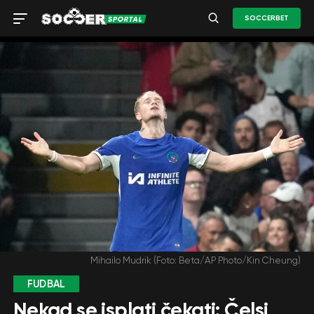
SOCCERBET
Mihailo Mudrik (Foto: Beta/AP Photo/Kin Cheung)
FUDBAL
Nekad se isplati čekati: Čelsi