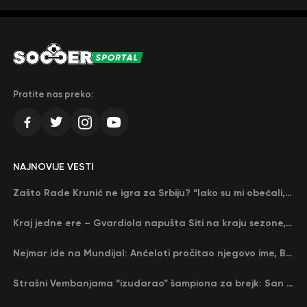
Pratite nas preko:
NAJNOVIJE VESTI
Zašto Rade Krunić ne igra za Srbiju? “Iako su mi obećali, niko me nije zvao…”
Kraj jedne ere – Gvardiola napušta Siti na kraju sezone, menja ga njegov nekadašnji rival
Nejmar ide na Mundijal: Anćeloti pročitao njegovo ime, Brazil u delirijumu (VIDEO)
Strašni Vembanjama “izudarao” šampiona za brejk: San Antonio poveo protiv Oklahome