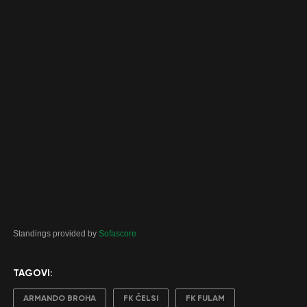
Standings provided by
Sofascore
TAGOVI:
ARMANDO BROHA
FK ČELSI
FK FULAM