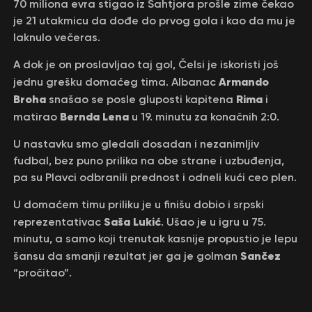
70 miliona evra stigao iz Šahtjora prošle zime čekao
je 21 utakmicu da dođe do prvog gola i kao da mu je
laknulo večeras.
A dok je on proslavljao taj gol, Čelsi je iskoristi još
Armando
jednu grešku domaćeg tima. Albanac
Broha
Rima
snašao se posle gluposti kapitena
i
Bernda Lena
matirao
u 19. minutu za konačnih 2:0.
U nastavku smo gledali dosadan i nezanimljiv
fudbal, bez puno prilika na obe strane i uzbuđenja,
pa su Plavci odbranili prednost i odneli kući ceo plen.
U domaćem timu priliku je u finišu dobio i srpski
Saša Lukić
reprezentativac
. Ušao je u igru u 75.
minutu, a samo koji trenutak kasnije propustio je lepu
Sančez
šansu da smanji rezultat jer ga je golman
“pročitao”.