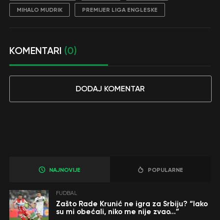
MIHALO MUDRIK
PREMIJER LIGA ENGLESKE
KOMENTARI
(0)
DODAJ KOMENTAR
NAJNOVIJE
POPULARNE
FUDBAL
Zašto Rade Krunić ne igra za Srbiju? “Iako
su mi obećali, niko me nije zvao…”