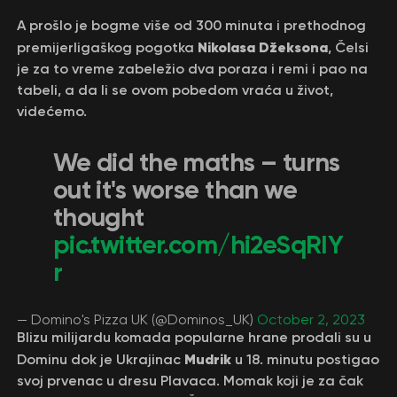
A prošlo je bogme više od 300 minuta i prethodnog
Nikolasa Džeksona
premijerligaškog pogotka
, Čelsi
je za to vreme zabeležio dva poraza i remi i pao na
tabeli, a da li se ovom pobedom vraća u život,
videćemo.
We did the maths – turns
out it's worse than we
thought
pic.twitter.com/hi2eSqRIY
r
— Domino's Pizza UK (@Dominos_UK)
October 2, 2023
Blizu milijardu komada popularne hrane prodali su u
Mudrik
Dominu dok je Ukrajinac
u 18. minutu postigao
svoj prvenac u dresu Plavaca. Momak koji je za čak