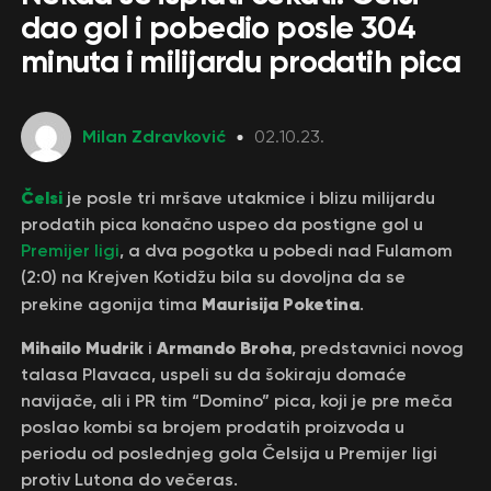
dao gol i pobedio posle 304
minuta i milijardu prodatih pica
Milan Zdravković
02.10.23.
Čelsi
je posle tri mršave utakmice i blizu milijardu
prodatih pica konačno uspeo da postigne gol u
Premijer ligi
, a dva pogotka u pobedi nad Fulamom
(2:0) na Krejven Kotidžu bila su dovoljna da se
Maurisija Poketina
prekine agonija tima
.
Mihailo Mudrik
Armando Broha
i
, predstavnici novog
talasa Plavaca, uspeli su da šokiraju domaće
navijače, ali i PR tim “Domino” pica, koji je pre meča
poslao kombi sa brojem prodatih proizvoda u
periodu od poslednjeg gola Čelsija u Premijer ligi
protiv Lutona do večeras.