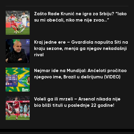
Zašto Rade Krunić ne igra za Srbiju? “Iako
su mi obećali, niko me nije zvao…”
Kraj jedne ere – Gvardiola napušta Siti na
kraju sezone, menja ga njegov nekadašnji
rival
Nejmar ide na Mundijal: Anćeloti pročitao
njegovo ime, Brazil u delirijumu (VIDEO)
Voleli ga ili mrzeli – Arsenal nikada nije
bio bliži tituli u poslednje 22 godine!