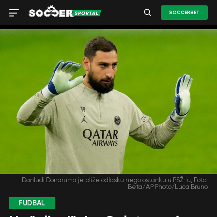
SOCCERBET
Đanluđi Donaruma je bliže odlasku nego ostanku u PSŽ-u, Foto:
Beta/AP Photo/Luca Bruno
FUDBAL