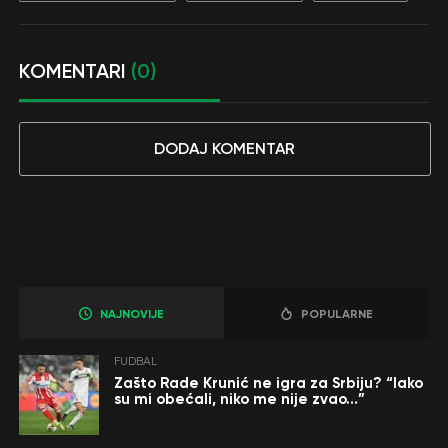
KOMENTARI
(0)
DODAJ KOMENTAR
NAJNOVIJE
POPULARNE
FUDBAL
Zašto Rade Krunić ne igra za Srbiju? “Iako
su mi obećali, niko me nije zvao…”