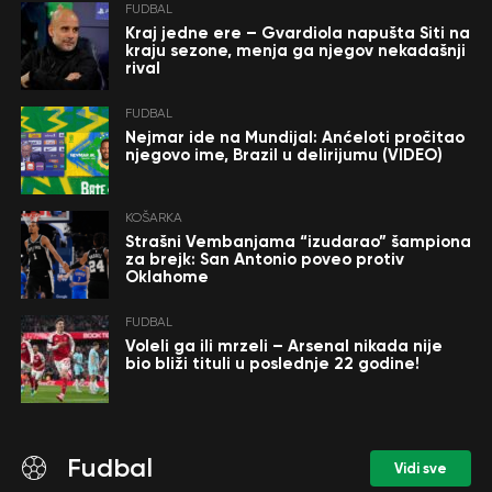
FUDBAL
Kraj jedne ere – Gvardiola napušta Siti na
kraju sezone, menja ga njegov nekadašnji
rival
FUDBAL
Nejmar ide na Mundijal: Anćeloti pročitao
njegovo ime, Brazil u delirijumu (VIDEO)
KOŠARKA
Strašni Vembanjama “izudarao” šampiona
za brejk: San Antonio poveo protiv
Oklahome
FUDBAL
Voleli ga ili mrzeli – Arsenal nikada nije
bio bliži tituli u poslednje 22 godine!
Fudbal
Vidi sve