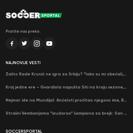
Pratite nas preko:
NAJNOVIJE VESTI
Zašto Rade Krunić ne igra za Srbiju? “Iako su mi obećali, niko me nije zvao…”
Kraj jedne ere – Gvardiola napušta Siti na kraju sezone, menja ga njegov nekadašnji rival
Nejmar ide na Mundijal: Anćeloti pročitao njegovo ime, Brazil u delirijumu (VIDEO)
Strašni Vembanjama “izudarao” šampiona za brejk: San Antonio poveo protiv Oklahome
SOCCERSPORTAL