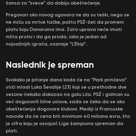
šansa za “svece” da dobiju obeštećenje.
Pregovori oko novog ugovora ne da su teški, nego se
ne miču sa mrtve tačke, pošto PSŽ-želi da promeni
platu koju Donaruma ima. Zato uprava neće imati
ništa protiv i da ga proda, iako je jedan od
najvažnijih igrača, saznaje “L’Ekip”.
Naslednik je spreman
Svakako je pitanje dana kada će na “Park prinčeva”
stići mladi Luka Ševalije (23) koji se u prethodne dve
sezone itekako dokazao na golu Lila. PSŽ i golman su
već dogovorili lične uslove, sada se čeka da se oko
obeštećenja dogovore klubovi. Mediji iz Francuske
navode da će cena biti minimum 40 miliona evra, što
je cifra koju je osvajač Lige šampiona spreman da
plati.