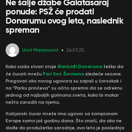
Ne šalje džabe Galatasaraj
ponude: PSŽ će prodati
Donarumu ovog leta, naslednik
spreman
Uroš Marjanović
26.07.25.
Đanluiđi Donaruma
Kako sada stvari stoje
teško da
Pari Sen Žermena
će čuvati mrežu
sledeće sezone.
Pregovori oko novog ugovora su zapali u ćorsokak i
na “Parku prinčeva” su očito spremni da se odreknu
jednog od najboljih golmana sveta, kako bi makar
nešto zaradili na njemu.
Italijanski čuvar mreže ima ugovor sa šampionom
Evrope samo još godinu dana. Što znači, da ako ne
dođe do produžetka saradnje, ovo leto je poslednja