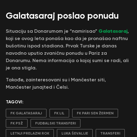
Galatasaraj poslao ponudu
Galatasaraj
Situaciju sa Donarumom je “namirisao”
,
koji se ovog leta ponaša kao da je pronašao naftnu
bušotinu ispod stadiona. Prvak Turske je danas
navodno uputio zvaničnu ponudu u Pariz za
Donarumu. Nema informacija o kojoj sumi se radi, ali
je ona stigla.
Takođe, zainteresovani su i Mančester siti,
Mančester junajted i Čelsi.
TAGOVI:
FK GALATASARAJ
FK LIL
FK PARI SEN ŽERMEN
FK PSŽ
FUDBALSKI TRANSFERI
LETNJI PRELAZNI ROK
LUKA ŠEVALIJE
TRANSFERI