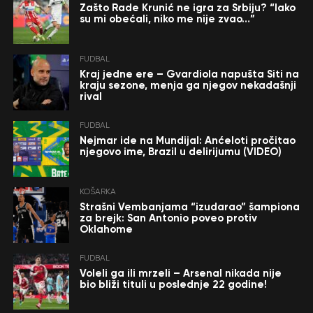
Zašto Rade Krunić ne igra za Srbiju? “Iako
su mi obećali, niko me nije zvao…”
FUDBAL
Kraj jedne ere – Gvardiola napušta Siti na
kraju sezone, menja ga njegov nekadašnji
rival
FUDBAL
Nejmar ide na Mundijal: Anćeloti pročitao
njegovo ime, Brazil u delirijumu (VIDEO)
KOŠARKA
Strašni Vembanjama “izudarao” šampiona
za brejk: San Antonio poveo protiv
Oklahome
FUDBAL
Voleli ga ili mrzeli – Arsenal nikada nije
bio bliži tituli u poslednje 22 godine!