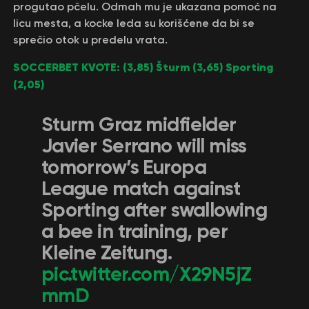
progutao pčelu. Odmah mu je ukazana pomoć na
licu mesta, a kocke leda su korišćene da bi se
sprečio otok u predelu vrata.
SOCCERBET KVOTE: (3,85) Šturm (3,65) Sporting
(2,05)
Sturm Graz midfielder
Javier Serrano will miss
tomorrow’s Europa
League match against
Sporting after swallowing
a bee in training, per
Kleine Zeitung.
pic.twitter.com/X29N5jZ
mmD