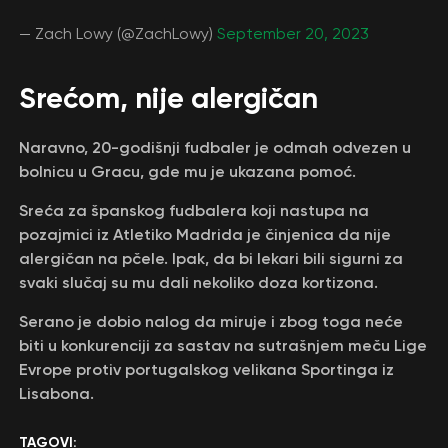
— Zach Lowy (@ZachLowy)
September 20, 2023
Srećom, nije alergičan
Naravno, 20-godišnji fudbaler je odmah odvezen u
bolnicu u Gracu, gde mu je ukazana pomoć.
Sreća za španskog fudbalera koji nastupa na
pozajmici iz Atletiko Madrida je činjenica da nije
alergičan na pčele. Ipak, da bi lekari bili sigurni za
svaki slučaj su mu dali nekoliko doza kortizona.
Serano je dobio nalog da miruje i zbog toga neće
biti u konkurenciji za sastav na sutrašnjem meču Lige
Evrope protiv portugalskog velikana Sportinga iz
Lisabona.
TAGOVI: