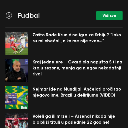
Fudbal
Vidi sve
Zašto Rade Krunić ne igra za Srbiju? “Iako
su mi obećali, niko me nije zvao…”
Kraj jedne ere – Gvardiola napušta Siti na
kraju sezone, menja ga njegov nekadašnji
rival
Nejmar ide na Mundijal: Anćeloti pročitao
njegovo ime, Brazil u delirijumu (VIDEO)
Voleli ga ili mrzeli – Arsenal nikada nije
bio bliži tituli u poslednje 22 godine!