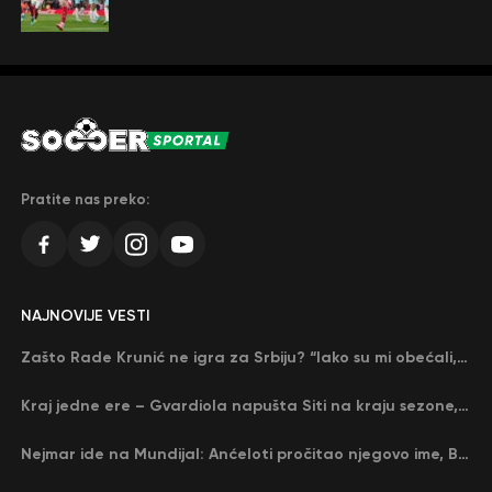
Pratite nas preko:
NAJNOVIJE VESTI
Zašto Rade Krunić ne igra za Srbiju? “Iako su mi obećali, niko me nije zvao…”
Kraj jedne ere – Gvardiola napušta Siti na kraju sezone, menja ga njegov nekadašnji rival
Nejmar ide na Mundijal: Anćeloti pročitao njegovo ime, Brazil u delirijumu (VIDEO)