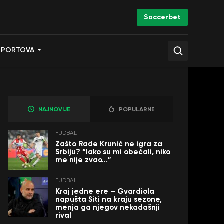
Soccerbet
SPORTOVA
NAJNOVIJE
POPULARNE
FUDBAL
Zašto Rade Krunić ne igra za
Srbiju? “Iako su mi obećali, niko
me nije zvao…”
FUDBAL
Kraj jedne ere – Gvardiola
napušta Siti na kraju sezone,
menja ga njegov nekadašnji
rival