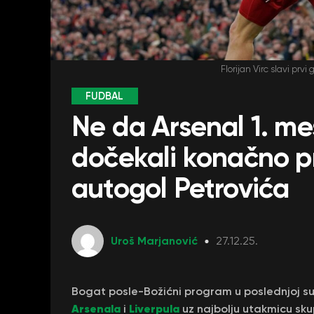
Florijan Virc slavi prv
FUDBAL
Ne da Arsenal 1. mes
dočekali konačno pr
autogol Petrovića
Uroš Marjanović
27.12.25.
Bogat posle-Božićni program u poslednjoj su
Arsenala
Liverpula
i
uz najbolju utakmicu sk