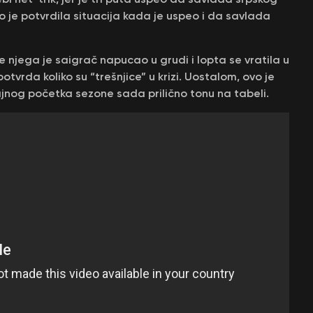
To je potvrdila situacija kada je uspeo i da savlada
ije njega je saigrač napucao u grudi i lopta se vratila u
otvrda koliko su “trešnjice” u krizi. Uostalom, ovo je
jnog početka sezone sada prilično tonu na tabeli.