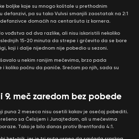
e boljke koje su mnogo koštale u prethodnim
defanzivi, pa su tako Vulvsi smanjili zaostatak na 2:1
 defanzivce domaćih na centaršuta iz kornera.
ođstva od dva razlike, ali nisu iskoristili nekoliko
oslednjih 15-20 minuta da strepe i grčevito da se bore
i, koji i dalje nijednom nije pobedio u sezoni.
dešavalo u nekim ranijim mečevima, brzo pada
 koliko počnu da paniče. Srećom po njih, sada su
a i 9. meč zaredom bez pobede
i puna 2 meseca nisu osetili kakav je osećaj pobediti.
nerešeno sa Čelsijem i Junajtedom, ali u mečevima
oraze. Tako je bilo danas protiv Brentforda 4:1.
bi het-trik, jer je tri puta uspeo da savlada srpskog