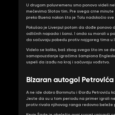
U drugom poluvremenu smo ponovo videli nek
mečevima Slotov tim. Pre svega crne minute u 
preko Buena nakon što je Tolu nadskočio sve
Pokušao je Liverpul potom da dođe ponovo do v
odličnih napada i šansi. I onda su morali u p
da sačuvaju pobedu protiv najgoreg tima u lig
Videlo se koliko, baš zbog svega što im se 
samopouzdanje igračima šampiona Engleske i
uspeli da izađu na kraj i sačuvaju vođstvo.
Bizaran autogol Petrović
A ne ide dobro Bornmutu i Đorđu Petroviću koj
Jeste da su u tom periodu na primer igrali 
protiv rivala njihovog ranga redovno beleže p
Kevin Šade je obeležio ovaj susret upisavši se