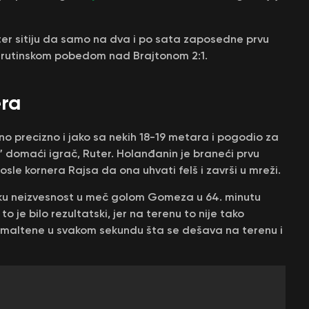
ter sitiju da samo na dva i po sata zaposedne prvu
nju rutinskom pobedom nad Brajtonom 2:1.
era
no precizno i jako sa nekih 18-19 metara i pogodio za
” domaći igrač, Ruter. Holanđanin je braneći prvu
sle kornera Rajsa da ona uhvati felš i završi u mreži.
tsku neizvesnost u meč golom Gomeza u 64. minutu
o je bilo rezultatski, jer na terenu to nije tako
a maltene u svakom sekundu šta se dešava na terenu i