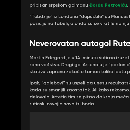
Đorđu Petroviću
pripisan srpskom golmanu
.
“Tobdžije” iz Londona “dopustile” su Mančes
poziciju na tabeli, a onda su se vratile na 
Neverovatan autogol Rut
Martin Edegard je u 14. minutu šutirao izuzet
rano vođstvo. Drugi gol Arsenalu je “poklonio
stativu zapravo zakačio taman toliko loptu po
Ipak, “galebovi” su uspeli da unesu rezulta
kada su smanjili zaostatak. Ali kako rekosmo, t
delovalo. Artetin tim se pitao do kraja meč
rutinski osvojio nova tri boda.