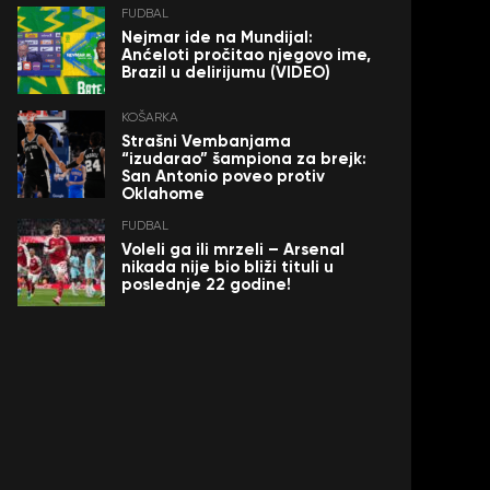
FUDBAL
Nejmar ide na Mundijal:
Anćeloti pročitao njegovo ime,
Brazil u delirijumu (VIDEO)
KOŠARKA
Strašni Vembanjama
“izudarao” šampiona za brejk:
San Antonio poveo protiv
Oklahome
FUDBAL
Voleli ga ili mrzeli – Arsenal
nikada nije bio bliži tituli u
poslednje 22 godine!