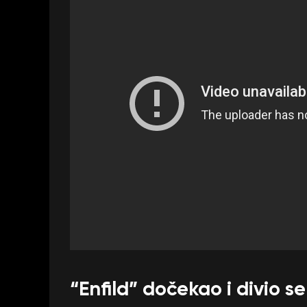
“Enfild” dočekao i divio s