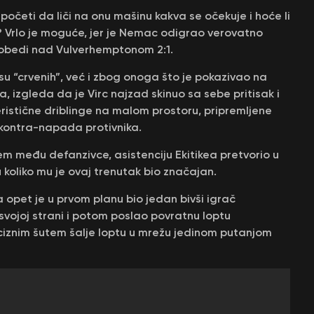
 početi da liči na onu mašinu kakva se očekuje i hoće li
c? Vrlo je moguće, jer je Nemac odigrao verovatno
 pobedi nad Vulverhemptonom 2:1.
 “crvenih”, već i zbog onoga što je pokazivao na
a, izgleda da je Virc najzad skinuo sa sebe pritisak i
istične driblinge na malom prostoru, pripremljene
e kontra-napada protivnika.
jem među defanzivce, asistenciju Ekitikea pretvorio u
u koliko mu je ovaj trenutak bio značajan.
a opet je u prvom planu bio jedan bivši igrač
svojoj strani i potom poslao povratnu loptu
eciznim šutem šalje loptu u mrežu jedinom putanjom