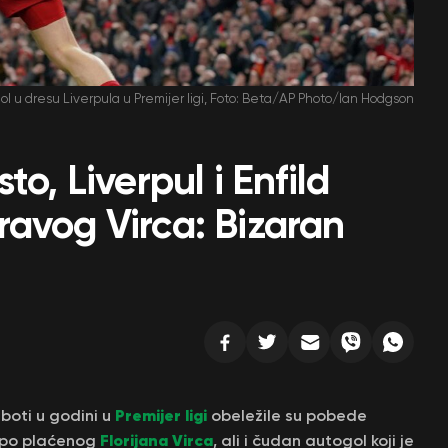
i gol u dresu Liverpula u Premijer ligi, Foto: Beta/AP Photo/Ian Hodgson
to, Liverpul i Enfild
avog Virca: Bizaran
Premijer ligi
boti u godini u
obeležile su pobede
Florijana Virca
upo plaćenog
, ali i čudan autogol koji je