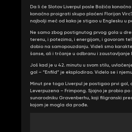
Da li će Slotov Liverpul posle Božića konačno
konačno proigrati skupo plaćeni Florijan Vir
najbolji meč od kako je stigao u Englesku u
Ne samo zbog postignutog prvog gola u dresu
terenu, i potezima, i energijom, i govorom tel
dobio na samopouzdanju. Videli smo karakter
šanse, ali i trčanje u odbranu i zaustavljanj
Još kad je u 42. minutu u svom stilu, uvlačen
gol – “Enfild” je eksplodirao. Videlo se i njem
Minut pre toga Liverpul je postigao prvi gol, 
Leverpuzena – Frimpong. Sjajno je probio po 
sunarodniku Gravenberhu, koji filigranski pr
kojom je mogla da prođe.