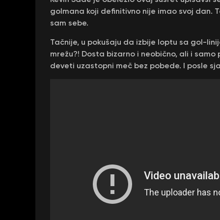
golmana koji definitivno nije imao svoj dan. 
sam sebe.
Tačnije, u pokušaju da izbije loptu sa gol-lin
mrežu?! Dosta bizarno i neobično, ali i samo p
deveti uzastopni meč bez pobede. I posle sja