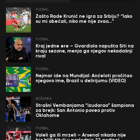
FUDBAL
Zašto Rade Krunić ne igra za Srbiju? “Iako
su mi obećali, niko me nije zvao…”
FUDBAL
Kraj jedne ere – Gvardiola napušta Siti na
kraju sezone, menja ga njegov nekadašnji
rival
FUDBAL
Nejmar ide na Mundijal: Anćeloti pročitao
njegovo ime, Brazil u delirijumu (VIDEO)
KOŠARKA
Strašni Vembanjama “izudarao” šampiona
za brejk: San Antonio poveo protiv
Oklahome
FUDBAL
Voleli ga ili mrzeli – Arsenal nikada nije
bio bliži tituli u poslednje 22 godine!