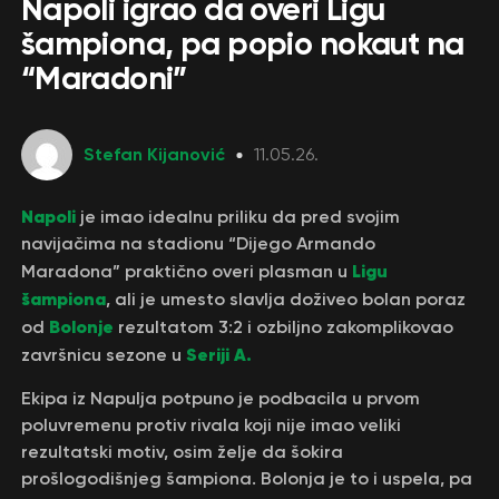
Napoli igrao da overi Ligu
šampiona, pa popio nokaut na
“Maradoni”
Stefan Kijanović
11.05.26.
Napoli
je imao idealnu priliku da pred svojim
navijačima na stadionu “Dijego Armando
Ligu
Maradona” praktično overi plasman u
šampiona
, ali je umesto slavlja doživeo bolan poraz
Bolonje
od
rezultatom 3:2 i ozbiljno zakomplikovao
Seriji A.
završnicu sezone u
Ekipa iz Napulja potpuno je podbacila u prvom
poluvremenu protiv rivala koji nije imao veliki
rezultatski motiv, osim želje da šokira
prošlogodišnjeg šampiona. Bolonja je to i uspela, pa