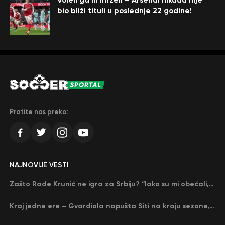
bio bliži tituli u poslednje 22 godine!
Pratite nas preko:
NAJNOVIJE VESTI
Zašto Rade Krunić ne igra za Srbiju? “Iako su mi obećali, niko me nije zvao…”
Kraj jedne ere – Gvardiola napušta Siti na kraju sezone, menja ga njegov nekadašnji rival