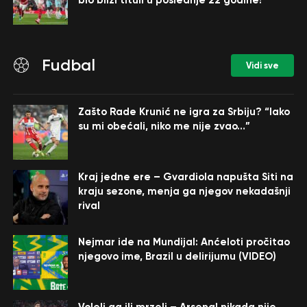
Fudbal
Vidi sve
Zašto Rade Krunić ne igra za Srbiju? “Iako
su mi obećali, niko me nije zvao…”
Kraj jedne ere – Gvardiola napušta Siti na
kraju sezone, menja ga njegov nekadašnji
rival
Nejmar ide na Mundijal: Anćeloti pročitao
njegovo ime, Brazil u delirijumu (VIDEO)
Voleli ga ili mrzeli – Arsenal nikada nije