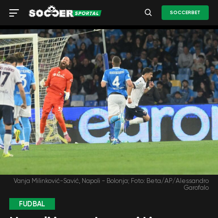
SOCCERBET
Vanja Milinković-Savić, Napoli - Bolonja; Foto: Beta/AP/Alessandro
Garofalo
FUDBAL