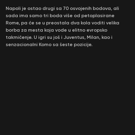
Napoli je ostao drugi sa 70 osvojenih bodova, ali
sada ima samo tri boda više od petoplasirane
Rome, pa će se u preostala dva kola voditi velika
borba za mesta koja vode u elitno evropsko
takmičenje. U igri su još i Juventus, Milan, kao i
senzacionalni Komo sa šeste pozicije.