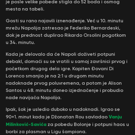
je posle velike pobede stigla do 52 boda i osmog
mesta na tabeli.
Gosti su rano najavili iznenađenje. Već u 10. minutu
mrežu Napolija zatresao je Federiko Bernardeski,
dok je prednost duplirao Rikardo Orsolini pogotkom
u 34. minutu.
Kada je delovalo da će Napoli doživeti potpuni
debakl, domaći su se vratili u samoj završnici prvog i
početkom drugog dela igre. Kapiten Đovani Di
Lorenco smanjio je na 2:1 u drugom minutu
nadoknade prvog poluvremena, a potom je Alison
Santos u 48. minutu doneo izjednačenje i probudio
nade navijača Napolija.
Ipak, šok je usledio duboko u nadoknadi. Igrao se
Vanju
90+1. minut kada je Džonatan Rou savladao
Milinković-Savića
za pobedu Bolonje i potpuni haos u
borbi za plasman u Ligu šampiona.