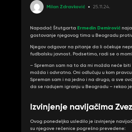
Milan Zdravković
25.11.24.
Ermedin Demirović
Napadač Štutgarta
najav
gostovanje njegovog tima u Beogradu proti
Njegov odgovor na pitanje da li očekuje nepr
fudbalsku javnost. Podsetimo, radi se o momk
– Spreman sam na to da mi možda neće biti 
možda i odvratno. Oni odlučuju u kom pravcu će s
Spreman sam i na jedno i na drugo, a sve ov
da se radujem igranju u Beogradu – rekao je
Izvinjenje navijačima Zve
Ovog ponedeljka usledilo je izvinjenje navij
su njegove rečenice pogrešno prevedene: