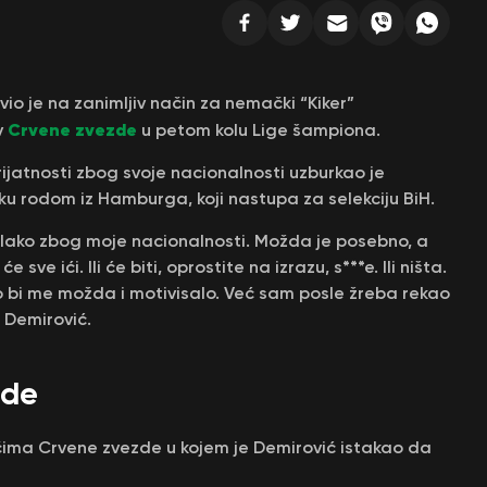
io je na zanimljiv način za nemački “Кiker”
Crvene zvezde
v
u petom kolu Lige šampiona.
ijatnosti zbog svoje nacionalnosti uzburkao je
u rodom iz Hamburga, koji nastupa za selekciju BiH.
lako zbog moje nacionalnosti. Možda je posebno, a
ve ići. Ili će biti, oprostite na izrazu, s***e. Ili ništa.
o bi me možda i motivisalo. Već sam posle žreba rekao
 Demirović.
zde
ačima Crvene zvezde u kojem je Demirović istakao da