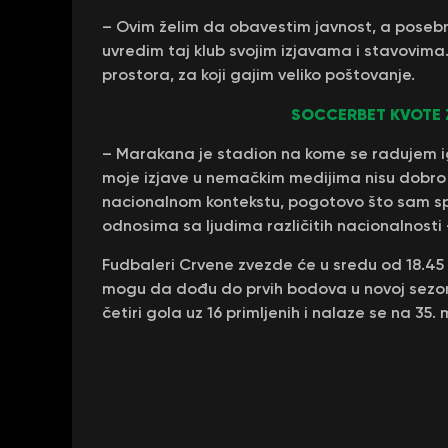
– Ovim želim da obavestim javnost, a poseb
uvredim taj klub svojim izjavama i stavovima
prostora, za koji gajim veliko poštovanje.
SOCCERBET KVOTE 
– Marakana je stadion na kome se radujem ig
moje izjave u nemačkim medijima nisu dobro
nacionalnom kontekstu, pogotovo što sam spor
odnosima sa ljudima različitih nacionalnosti
Fudbaleri Crvene zvezde će u sredu od 18.45
mogu da dođu do prvih bodova u novoj sezoni
četiri gola uz 16 primljenih i nalaze se na 35.