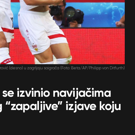
ović (desno) u zagrljaju saigrača (Foto: Beta/AP/Philipp von Ditfurth)
se izvinio navijačima
“zapaljive” izjave koju