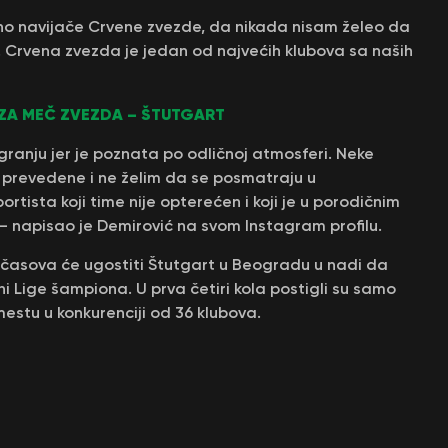
no navijače Crvene zvezde, da nikada nisam želeo da
. Crvena zvezda je jedan od najvećih klubova sa naših
ZA MEČ ZVEZDA – ŠTUTGART
ranju jer je poznata po odličnoj atmosferi. Neke
 prevedene i ne želim da se posmatraju u
tista koji time nije opterećen i koji je u porodičnim
 – napisao je Demirović na svom Instagram profilu.
 časova će ugostiti Štutgart u Beogradu u nadi da
 Lige šampiona. U prva četiri kola postigli su samo
 mestu u konkurenciji od 36 klubova.