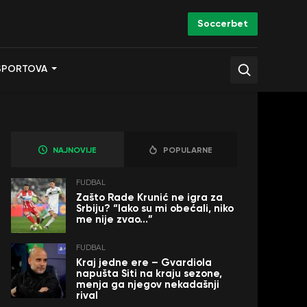
Soccerbet
SPORTOVA
NAJNOVIJE
POPULARNE
FUDBAL
Zašto Rade Krunić ne igra za
Srbiju? “Iako su mi obećali, niko
me nije zvao…”
FUDBAL
Kraj jedne ere – Gvardiola
napušta Siti na kraju sezone,
menja ga njegov nekadašnji
rival