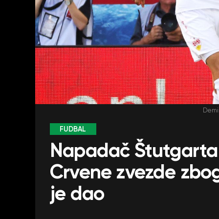
Demir
FUDBAL
Napadač Štutgarta 
Crvene zvezde zbog 
je dao