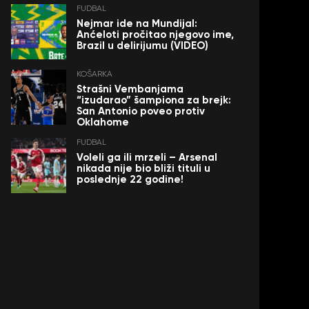
FUDBAL
Nejmar ide na Mundijal:
Anćeloti pročitao njegovo ime,
Brazil u delirijumu (VIDEO)
KOŠARKA
Strašni Vembanjama
“izudarao” šampiona za brejk:
San Antonio poveo protiv
Oklahome
FUDBAL
Voleli ga ili mrzeli – Arsenal
nikada nije bio bliži tituli u
poslednje 22 godine!