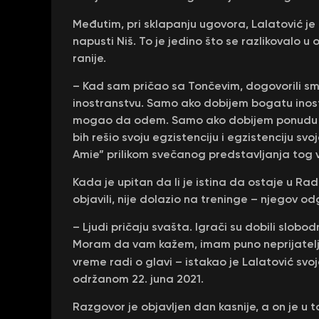
Međutim, pri sklapanju ugovora, Lalatović je 
napusti Niš. To je jedino što se razlikovalo
ranije.
– Kad sam pričao sa Tončevim, dogovorili smo
inostranstvu. Samo ako dobijem bogatu inost
mogao da odem. Samo ako dobijem ponudu od
bih rešio svoju egzistenciju i egzistenciju svo
Amie” prilikom svečanog predstavljanja tog
Kada je upitan da li je istina da ostaje u Ra
objavili, nije dolazio na treninge – njegov o
– Ljudi pričaju svašta. Igrači su dobili slobod
Moram da vam kažem, imam puno neprijatelja 
vreme radi o glavi – istakao je Lalatović sv
održanom 22. juna 2021.
Razgovor je objavljen dan kasnije, a on je u 