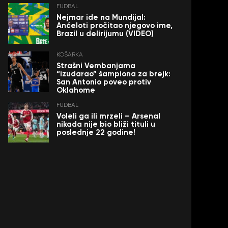
FUDBAL
Nejmar ide na Mundijal:
Anćeloti pročitao njegovo ime,
Brazil u delirijumu (VIDEO)
KOŠARKA
Strašni Vembanjama
“izudarao” šampiona za brejk:
San Antonio poveo protiv
Oklahome
FUDBAL
Voleli ga ili mrzeli – Arsenal
nikada nije bio bliži tituli u
poslednje 22 godine!