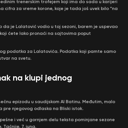
jedinim trenerskim trofejem koji ima do sada u karijeri
a cifra za vreme korone, koje je tada još uvek bilo “na
b da je Lalatović vodio u toj sezoni, barem je uspevao
 koji ćete lako pronaći na sajtovima poput
vog podatka za Lalatovića. Podatka koji pamte samo
stvar na svetu.
nak na klupi jednog
sečnu epizodu u saudijskom Al Batinu. Međutim, malo
 pre njegovog odlaska na Bliski istok.
uspešne i već u gornjem delu teksta pominjane sezone
 Tačnije, 7. juna.