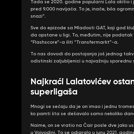
Tada se 2020. godine popularni Lala okitio i 
pred 9.000 navijača. To je, inače, bila ogromn
snazi”.
Sve do epizode sa Mladosti GAT, koji god klu
da opstane u ligi. To, međutim, nije podatak
“Flashscore”-a iliti “Transfermarkt”-a.
To nas dovodi do postojanja još jednog tak
odistinski zaljubljenici u najvažniju sporednu 
Najkraći Lalatovićev osta
superligaša
Mnogi se sećaju da je on imao i jednu trome
ko pamti šta se dešavalo samo nekoliko dana
Naime, on se vratio na Čair posle dve jako 
u Vojvodini. To se odigralo u junu 2021. godine.