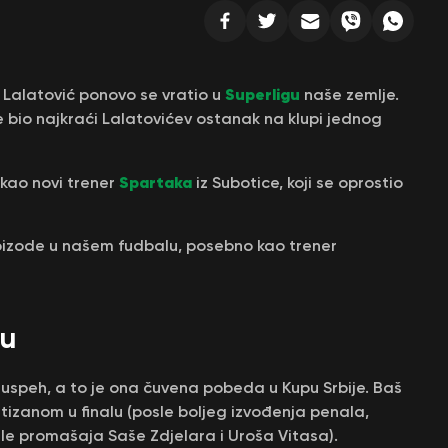
Superligu
 Lalatović ponovo se vratio u
naše zemlje.
e bio najkraći Lalatovićev ostanak na klupi jednog
Spartaka
 kao novi trener
iz Subotice, koji se oprostio
izode u našem fudbalu, posebno kao trener
šu
 uspeh, a to je ona čuvena pobeda u Kupu Srbije. Baš
zanom u finalu (posle boljeg izvođenja penala,
le promašaja Saše Zdjelara i Uroša Vitasa).