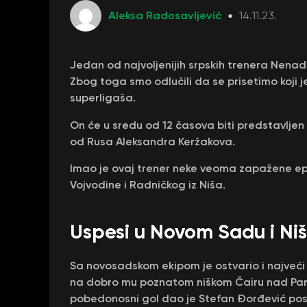
Aleksa Radosavljević
14.11.23.
Jedan od najvoljenijih srpskih trenera Nenad
Zbog toga smo odlučili da se prisetimo koji j
superligaša.
On će u sredu od 12 časova biti predstavljen
od Rusa Aleksandra Keržakova.
Imao je ovaj trener neke veoma zapažene ep
Vojvodine i Radničkog iz Niša.
Uspesi u Novom Sadu i Ni
Sa novosadskom ekipom je ostvario i najveći
na dobro mu poznatom niškom Čairu nad Parti
pobedonosni gol dao je Stefan Đorđević pos