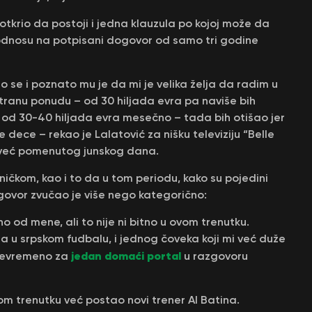
otkrio da postoji i jedna klauzula po kojoj može da
 u odnosu na potpisani dogovor od samo tri godine
 se i poznato mu je da mi je velika želja da radim u
ranu ponudu – od 30 hiljada evra pa naviše bih
 30-40 hiljada evra mesečno – tada bih otišao jer
je dece – rekao je Lalatović za nišku televiziju “Belle
 već pomenutog junskog dana.
dničkom, kao i to da u tom periodu, kako su pojedini
dgovor zvučao je više nego kategorično:
no od mene, ali to nije ni bitno u ovom trenutku.
u srpskom fudbalu, i jednog čoveka koji mi već duže
jedan domaći portal
ojevremeno za
u razgovoru
tom trenutku već postao novi trener Al Batina.