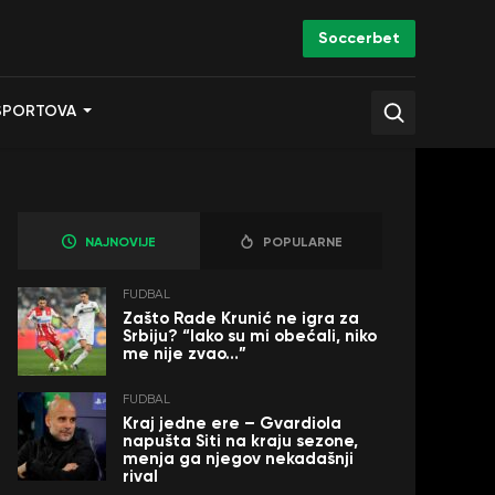
Soccerbet
SPORTOVA
NAJNOVIJE
POPULARNE
FUDBAL
Zašto Rade Krunić ne igra za
Srbiju? “Iako su mi obećali, niko
me nije zvao…”
FUDBAL
Kraj jedne ere – Gvardiola
napušta Siti na kraju sezone,
menja ga njegov nekadašnji
rival