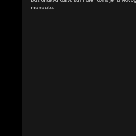
Baš onakva kakvu su imale “komšije” iz Novog
mandatu.