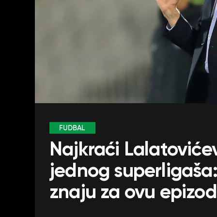
FUDBAL
Najkraći Lalatoviće
jednog superligaša: 
znaju za ovu epizo