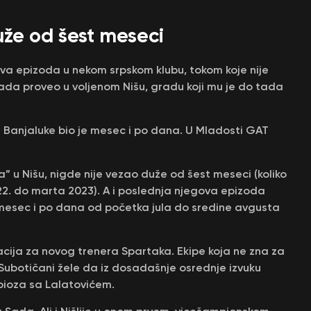
uže od šest meseci
eva epizoda u nekom srpskom klubu, tokom koje nije
ada proveo u voljenom Nišu, gradu koji mu je do tada
 iz Banjaluke bio je mesec i po dana. U Mladosti GAT
 u Nišu, nigde nije vezao duže od šest meseci (koliko
2. do marta 2023). A i poslednja njegova epizoda
a mesec i po dana od početka jula do sredine avgusta
acija za novog trenera Spartaka. Ekipe koja ne zna za
 Subotičani žele da iz dosadašnje osrednje izvuku
bioza sa Lalatovićem.