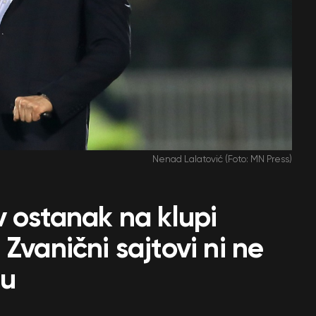
Nenad Lalatović (Foto: MN Press)
v ostanak na klupi
Zvanični sajtovi ni ne
du