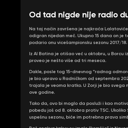
Od tad nigde nije radio d
Na taj način završena je najkraća Lalatović
odigran nijedan meč. Ukupno 15 dana on je t
podario onu vicešampionsku sezonu 2017/18.
Iz Al Batina je otišao već u oktobru, u Borcu
proveo je nešto više od tri meseca.
Dakle, posle tog 15-dnevnog “radnog odmora”
je bio upravo u Radničkom od septembra 202
trajala je veoma kratko. U Zorji je bio sveg
ove godine.
Tako da, ovo bi moglo da posluži i kao motiv
pobedu još od 8. oktobra protiv TSC. Ukoliko
uspešnu sezonu, biće im potrebna prava sim