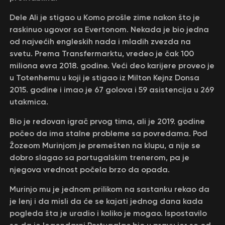
Dele Ali je stigao u Кomo prošle zime nakon što je
raskinuo ugovor sa Evertonom. Nekada je bio jedna
od najvećih engleskih nada i mladih zvezda na
svetu. Prema Transfermarktu, vredeo je čak 100
miliona evra 2018. godine. Veći deo karijere proveo je
u Totenhemu u koji je stigao iz Milton Kejnz Donsa
2015. godine i imao je 67 golova i 59 asistencija u 269
utakmica.
Bio je redovan igrač prvog tima, ali je 2019. godine
počeo da ima stalne probleme sa povredama. Pod
Žozeom Murinjom je premešten na klupu, a nije se
dobro slagao sa portugalskim trenerom, pa je
njegova vrednost počela brzo da opada.
Murinjo mu je jednom prilikom na sastanku rekao da
je lenj i da misli da će se kajati jednog dana kada
pogleda šta je uradio i koliko je mogao. Ispostavilo