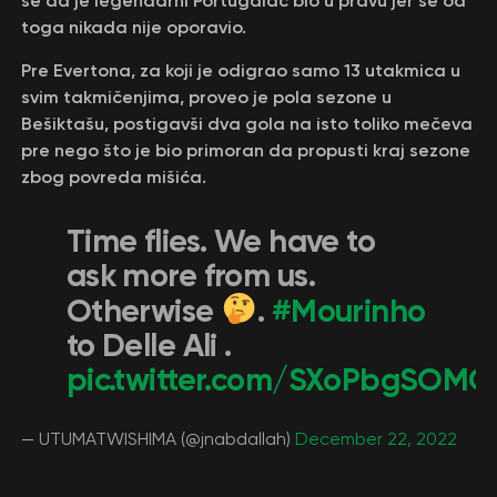
se da je legendarni Portugalac bio u pravu jer se od
toga nikada nije oporavio.
Pre Evertona, za koji je odigrao samo 13 utakmica u
svim takmičenjima, proveo je pola sezone u
Bešiktašu, postigavši dva gola na isto toliko mečeva
pre nego što je bio primoran da propusti kraj sezone
zbog povreda mišića.
Time flies. We have to
ask more from us.
Otherwise
.
#Mourinho
to Delle Ali .
pic.twitter.com/SXoPbgSOMC
— UTUMATWISHIMA (@jnabdallah)
December 22, 2022