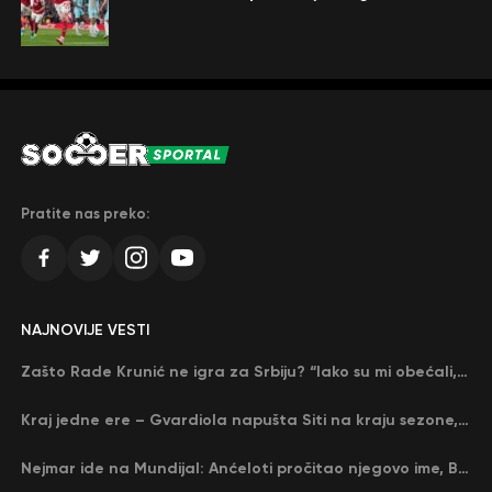
Pratite nas preko:
NAJNOVIJE VESTI
Zašto Rade Krunić ne igra za Srbiju? “Iako su mi obećali, niko me nije zvao…”
Kraj jedne ere – Gvardiola napušta Siti na kraju sezone, menja ga njegov nekadašnji rival
Nejmar ide na Mundijal: Anćeloti pročitao njegovo ime, Brazil u delirijumu (VIDEO)