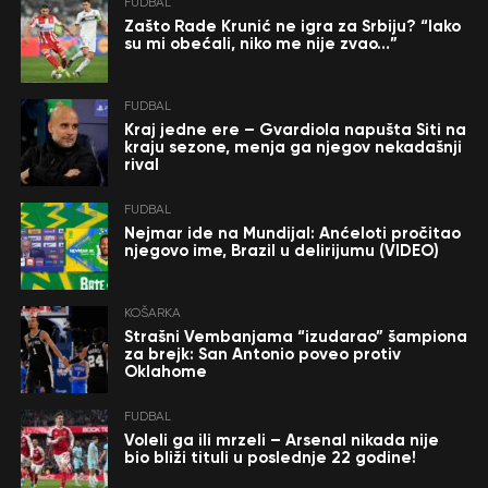
FUDBAL
Zašto Rade Krunić ne igra za Srbiju? “Iako
su mi obećali, niko me nije zvao…”
FUDBAL
Kraj jedne ere – Gvardiola napušta Siti na
kraju sezone, menja ga njegov nekadašnji
rival
FUDBAL
Nejmar ide na Mundijal: Anćeloti pročitao
njegovo ime, Brazil u delirijumu (VIDEO)
KOŠARKA
Strašni Vembanjama “izudarao” šampiona
za brejk: San Antonio poveo protiv
Oklahome
FUDBAL
Voleli ga ili mrzeli – Arsenal nikada nije
bio bliži tituli u poslednje 22 godine!