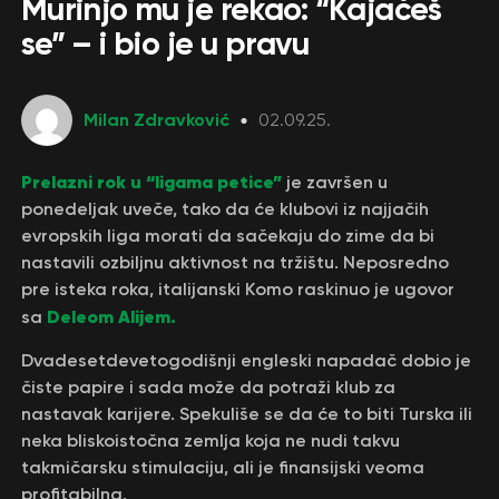
Murinjo mu je rekao: “Kajaćeš
se” – i bio je u pravu
Milan Zdravković
02.09.25.
Prelazni rok u “ligama petice”
je završen u
ponedeljak uveče, tako da će klubovi iz najjačih
evropskih liga morati da sačekaju do zime da bi
nastavili ozbiljnu aktivnost na tržištu. Neposredno
pre isteka roka, italijanski Кomo raskinuo je ugovor
Deleom Alijem.
sa
Dvadesetdevetogodišnji engleski napadač dobio je
čiste papire i sada može da potraži klub za
nastavak karijere. Spekuliše se da će to biti Turska ili
neka bliskoistočna zemlja koja ne nudi takvu
takmičarsku stimulaciju, ali je finansijski veoma
profitabilna.