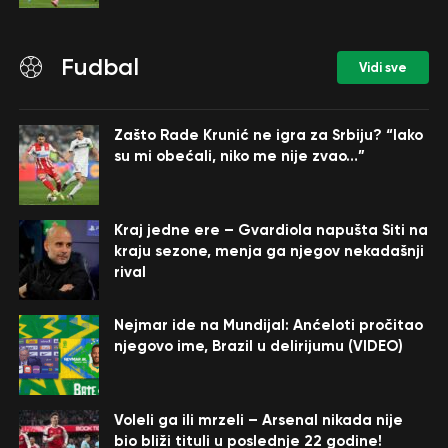
Fudbal
Vidi sve
Zašto Rade Krunić ne igra za Srbiju? “Iako
su mi obećali, niko me nije zvao…”
Kraj jedne ere – Gvardiola napušta Siti na
kraju sezone, menja ga njegov nekadašnji
rival
Nejmar ide na Mundijal: Anćeloti pročitao
njegovo ime, Brazil u delirijumu (VIDEO)
Voleli ga ili mrzeli – Arsenal nikada nije
bio bliži tituli u poslednje 22 godine!