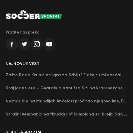
Pratite nas preko:
NAJNOVIJE VESTI
Zašto Rade Krunić ne igra za Srbiju? “Iako su mi obećali, niko me nije zvao…”
Kraj jedne ere – Gvardiola napušta Siti na kraju sezone, menja ga njegov nekadašnji rival
Nejmar ide na Mundijal: Anćeloti pročitao njegovo ime, Brazil u delirijumu (VIDEO)
Strašni Vembanjama “izudarao” šampiona za brejk: San Antonio poveo protiv Oklahome
SOCCERSPORTAL