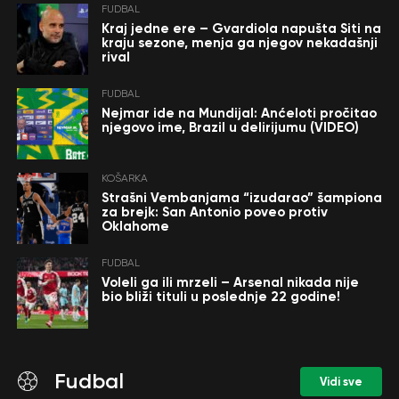
FUDBAL
Kraj jedne ere – Gvardiola napušta Siti na
kraju sezone, menja ga njegov nekadašnji
rival
FUDBAL
Nejmar ide na Mundijal: Anćeloti pročitao
njegovo ime, Brazil u delirijumu (VIDEO)
KOŠARKA
Strašni Vembanjama “izudarao” šampiona
za brejk: San Antonio poveo protiv
Oklahome
FUDBAL
Voleli ga ili mrzeli – Arsenal nikada nije
bio bliži tituli u poslednje 22 godine!
Fudbal
Vidi sve