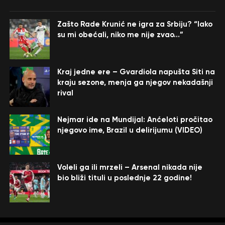
Zašto Rade Krunić ne igra za Srbiju? “Iako
su mi obećali, niko me nije zvao…”
Kraj jedne ere – Gvardiola napušta Siti na
kraju sezone, menja ga njegov nekadašnji
rival
Nejmar ide na Mundijal: Anćeloti pročitao
njegovo ime, Brazil u delirijumu (VIDEO)
Voleli ga ili mrzeli – Arsenal nikada nije
bio bliži tituli u poslednje 22 godine!