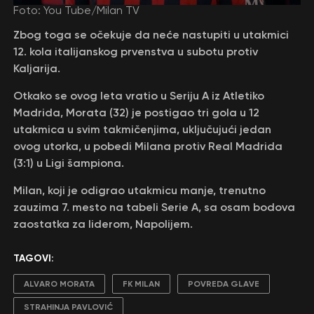
Foto: You Tube/Milan TV
Zbog toga se očekuje da neće nastupiti u utakmici
12. kola italijanskog prvenstva u subotu protiv
Kaljarija.
Otkako se ovog leta vratio u Seriju A iz Atletiko
Madrida, Morata (32) je postigao tri gola u 12
utakmica u svim takmičenjima, uključujući jedan
ovog utorka, u pobedi Milana protiv Real Madrida
(3:1) u Ligi šampiona.
Milan, koji je odigrao utakmicu manje, trenutno
zauzima 7. mesto na tabeli Serie A, sa osam bodova
zaostatka za liderom, Napolijem.
TAGOVI:
ALVARO MORATA
FK MILAN
POVREDA GLAVE
STRAHINJA PAVLOVIĆ