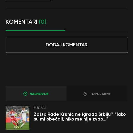
KOMENTARI
(0)
DODAJ KOMENTAR
NAJNOVIJE
POPULARNE
FUDBAL
Zašto Rade Krunić ne igra za Srbiju? “Iako
su mi obećali, niko me nije zvao…”