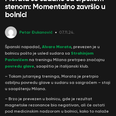
stenom: Momentalno završio u
bolnici
Petar Đukanović
07.11.24.
Alvaro Morata
Španski napadač,
, prevezen je u
Strahinjom
bolnicu pošto je usled sudara sa
Pavlovićem
na treningu Milana pretrpeo značajnu
povredu glave
, saopštio je italijanski klub.
– Tokom jutarnjeg treninga, Morata je pretrpio
ozbiljnu povredu glave u sudaru sa saigračem – stoji
u saopštenju Milana.
– Brzo je prevezen u bolnicu, gde je rezultat
magnetske rezonance bio negativan, ali će ostati
pod medicinskim nadzorom u bolnici, kako to nalaže