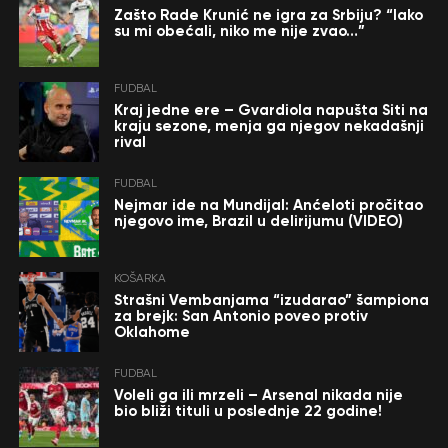
Zašto Rade Krunić ne igra za Srbiju? “Iako
su mi obećali, niko me nije zvao…”
FUDBAL
Kraj jedne ere – Gvardiola napušta Siti na
kraju sezone, menja ga njegov nekadašnji
rival
FUDBAL
Nejmar ide na Mundijal: Anćeloti pročitao
njegovo ime, Brazil u delirijumu (VIDEO)
KOŠARKA
Strašni Vembanjama “izudarao” šampiona
za brejk: San Antonio poveo protiv
Oklahome
FUDBAL
Voleli ga ili mrzeli – Arsenal nikada nije
bio bliži tituli u poslednje 22 godine!