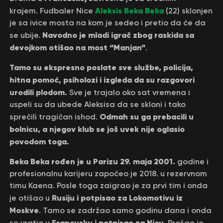
Aleksis Beka Beka
krajem. Fudbaler Nice
(22) sklonjen
je sa ivice mosta na kom je sedeo i pretio da će da
Navodno je mladi igrač zbog raskida sa
se ubije.
devojkom otišao na most “Manjan”
.
Tamo su ekspresno poslate sve službe, policija,
hitna pomoć, psiholozi i izgleda da su razgovori
urodili plodom.
Sve je trajalo oko sat vremena i
uspeli su da ubede Aleksisa da se skloni i tako
Odmah su ga prebacili u
sprečili tragičan ishod.
bolnicu, a njegov klub se još uvek nije oglasio
povodom toga.
Beka Beka rođen je u Parizu 29. maja 2001.
godine i
profesionalnu karijeru započeo je 2018. u rezervnom
timu Kaena. Posle toga zaigrao je za prvi tim i onda
Rusiju i potpisao za Lokomotivu iz
je otišao u
Moskve
. Tamo se zadržao samo godinu dana i onda
Francusku i potpisao za Nicu
se vratio u
. Prošao je