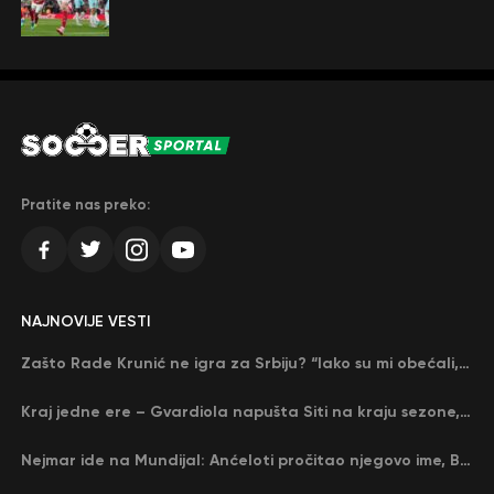
Pratite nas preko:
NAJNOVIJE VESTI
Zašto Rade Krunić ne igra za Srbiju? “Iako su mi obećali, niko me nije zvao…”
Kraj jedne ere – Gvardiola napušta Siti na kraju sezone, menja ga njegov nekadašnji rival
Nejmar ide na Mundijal: Anćeloti pročitao njegovo ime, Brazil u delirijumu (VIDEO)