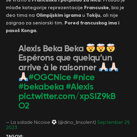
Francuske
mlađe kategorije reprezentacije
, bio je
Olimpijskim igrama
Tokiju
deo tima na
u
, ali nije
Pored francuskog ima i
zaigrao za seniorski tim.
pasoš Konga
.
Alexis Beka Beka
Espérons que quelqu’un
arrive à le raisonner
#OGCNice
#nice
#bekabeka
#Alexis
pic.twitter.com/xpSIZ9kB
O2
— La salade Nicoise
(@dino_linsolent)
September 29,
2023
TAGOVI: