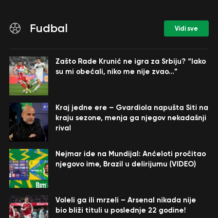
Fudbal
Vidi sve
Zašto Rade Krunić ne igra za Srbiju? “Iako
su mi obećali, niko me nije zvao…”
Kraj jedne ere – Gvardiola napušta Siti na
kraju sezone, menja ga njegov nekadašnji
rival
Nejmar ide na Mundijal: Anćeloti pročitao
njegovo ime, Brazil u delirijumu (VIDEO)
Voleli ga ili mrzeli – Arsenal nikada nije
bio bliži tituli u poslednje 22 godine!