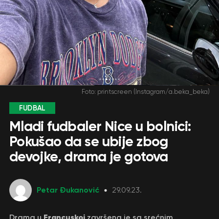
Foto: printscreen (Instagram/a.beka_beka)
FUDBAL
Mladi fudbaler Nice u bolnici:
Pokušao da se ubije zbog
devojke, drama je gotova
Petar Đukanović
29.09.23.
Francuskoj
Drama u
završena je sa srećnim