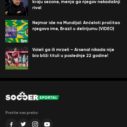
kraju sezone, menja ga njegov nekadašnji
rival
Nejmar ide na Mundijal: Anćeloti pročitao
njegovo ime, Brazil u delirijumu (VIDEO)
Voleli ga ili mrzeli – Arsenal nikada nije
bio bliži tituli u poslednje 22 godine!
Pratite nas preko: