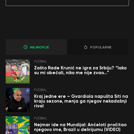
NAJNOVIJE
POPULARNE
FUDBAL
Zašto Rade Krunić ne igra za Srbiju? “Iako
su mi obećali, niko me nije zvao…”
FUDBAL
Kraj jedne ere – Gvardiola napušta Siti na
kraju sezone, menja ga njegov nekadašnji
rival
FUDBAL
Nejmar ide na Mundijal: Anćeloti pročitao
njegovo ime, Brazil u delirijumu (VIDEO)