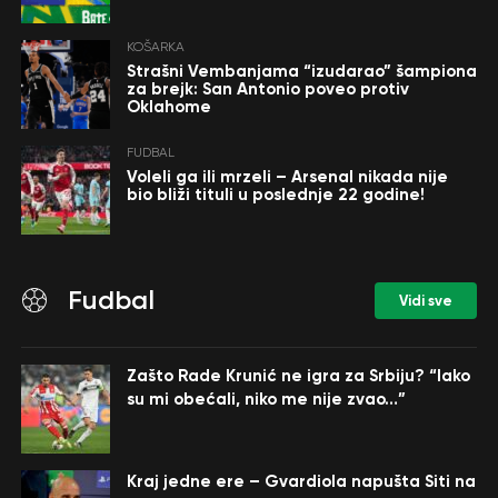
KOŠARKA
Strašni Vembanjama “izudarao” šampiona
za brejk: San Antonio poveo protiv
Oklahome
FUDBAL
Voleli ga ili mrzeli – Arsenal nikada nije
bio bliži tituli u poslednje 22 godine!
Fudbal
Vidi sve
Zašto Rade Krunić ne igra za Srbiju? “Iako
su mi obećali, niko me nije zvao…”
Kraj jedne ere – Gvardiola napušta Siti na