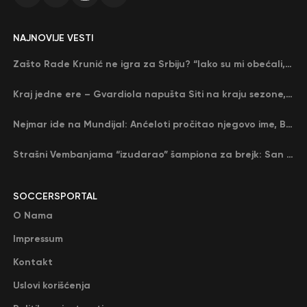
NAJNOVIJE VESTI
Zašto Rade Krunić ne igra za Srbiju? “Iako su mi obećali, niko me nije zvao…”
Kraj jedne ere – Gvardiola napušta Siti na kraju sezone, menja ga njegov nekadašnji rival
Nejmar ide na Mundijal: Anćeloti pročitao njegovo ime, Brazil u delirijumu (VIDEO)
Strašni Vembanjama “izudarao” šampiona za brejk: San Antonio poveo protiv Oklahome
SOCCERSPORTAL
O Nama
Impressum
Kontakt
Uslovi korišćenja