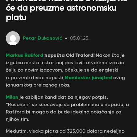
će da preuzme astronomsku
platu
Petar Đukanović
05.01.25.
Markus Rašford
napušta Old Traford!
Nakon što je
izgubio mesto u startnoj postavi i otvoreno izrazio
želju za novim izazovom, očekuje se da engleski
Mančester junajted
reprezentativac napusti
ovog
januarskog prelaznog roka.
Milan
je ozbiljan kandidat za njegov potpis.
“Rosoneri” se suočavaju sa problemima u napadu, a
Rašford bi mogao da bude idealno pojačanje za
njihov tim.
Međutim, visoka plata od 325.000 dolara nedeljno