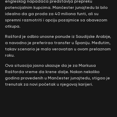
engleskog napadača predstavlja prepreku
potencijalnim kupcima. Mančester junajtedu bi bilo
idealno da ga proda za 40 miliona funti, ali su
spremni razmotriti i opciju pozajmice sa obavezom
otkupa.
Rašford je odbio unosne ponude iz Saudijske Arabije,
a navodno je preferirao transfer u Španiju. Međutim,
takav scenario je malo verovatan u ovom prelaznom
roku.
Ova situacija jasno ukazuje da je za Markusa
Rašforda vreme da krene dalje. Nakon nekoliko
godina provedenih u Mančester junajtedu, stigao je
trenutak za novi početak u njegovoj karijeri.