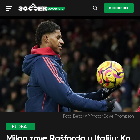
SOCCERBET
Foto: Beta/AP Photo/Dave Thompson
FUDBAL
Milan zove Rašforda u Italiju: Ko