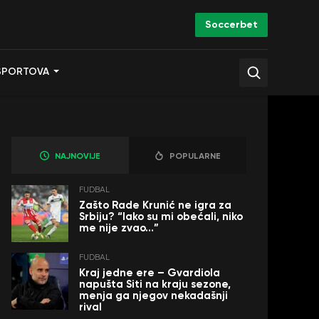
Soccerbet
SPORTOVA
NAJNOVIJE
POPULARNE
FUDBAL
Zašto Rade Krunić ne igra za
Srbiju? “Iako su mi obećali, niko
me nije zvao…”
FUDBAL
Kraj jedne ere – Gvardiola
napušta Siti na kraju sezone,
menja ga njegov nekadašnji
rival