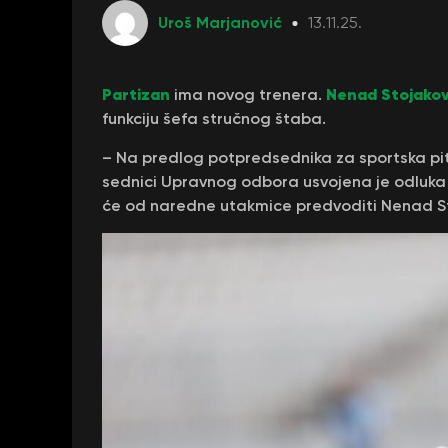
Uroš Marjanović
13.11.25.
Partizan
Nenad Stojakov
ima novog trenera.
funkciju šefa stručnog štaba.
– Na predlog potpredsednika za sportska pi
sednici Upravnog odbora usvojena je odluka
će od naredne utakmice predvoditi Nenad Sto