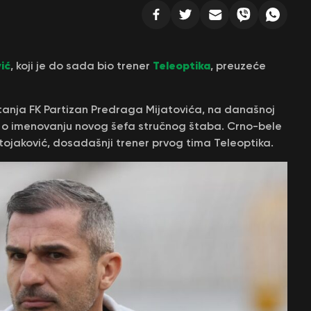
ić
Teleoptika
, koji je do sada bio trener
, preuzeće
tanja FK Partizan Predraga Mijatovića, na današnoj
 o imenovanju novog šefa stručnog štaba. Crno-bele
jaković, dosadašnji trener prvog tima Teleoptika.