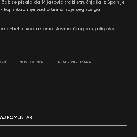
čak se pisalo da Mijatović traži stručnjaka iz Španije.
k koji nikad nije vodio tim iz najvišeg ranga
la crno-belih, vodio samo slovenačkog drugoligaša
OVIĆ
NOVI TRENER
TRENER PARTIZANA
AJ KOMENTAR