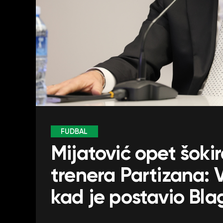
FUDBAL
Mijatović opet šoki
trenera Partizana:
kad je postavio Bla