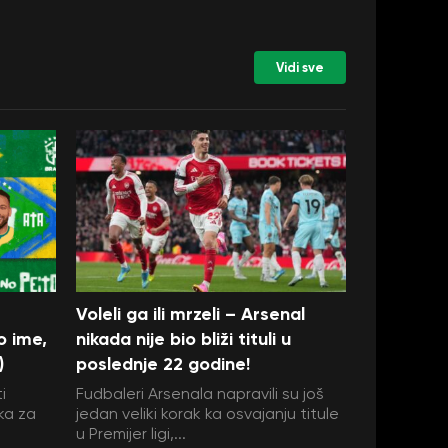
Vidi sve
Voleli ga ili mrzeli – Arsenal
o ime,
nikada nije bio bliži tituli u
)
poslednje 22 godine!
i
Fudbaleri Arsenala napravili su još
ka za
jedan veliki korak ka osvajanju titule
u Premijer ligi,...