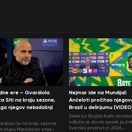
edne ere – Gvardiola
Nejmar ide na Mundijal:
a Siti na kraju sezone,
Anćeloti pročitao njegov
ga njegov nekadašnji
Brazil u delirijumu (VIDEO
Selektor Brazila Karlo Anćelot
odlučio je da na spisak putni
rdiola će na kraju sezone
Svetsko prvenstvo 2026....
i klupu Mančester sitija i