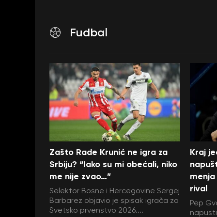
Fudbal
Zašto Rade Krunić ne igra za
Kraj j
Srbiju? “Iako su mi obećali, niko
napušt
me nije zvao…”
menja 
rival
Selektor Bosne i Hercegovine Sergej
Barbarez objavio je spisak igrača za
Pep Gva
Svetsko prvenstvo 2026....
napustit