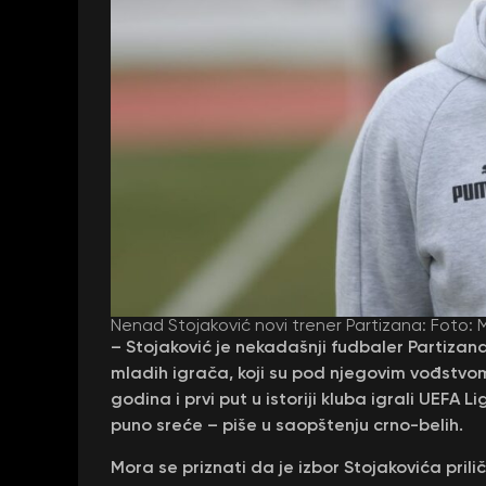
Nenad Stojaković novi trener Partizana: Foto: 
– Stojaković je nekadašnji fudbaler Partizana
mladih igrača, koji su pod njegovim vođstvom
godina i prvi put u istoriji kluba igrali UEFA
puno sreće – piše u saopštenju crno-belih.
Mora se priznati da je izbor Stojakovića pri