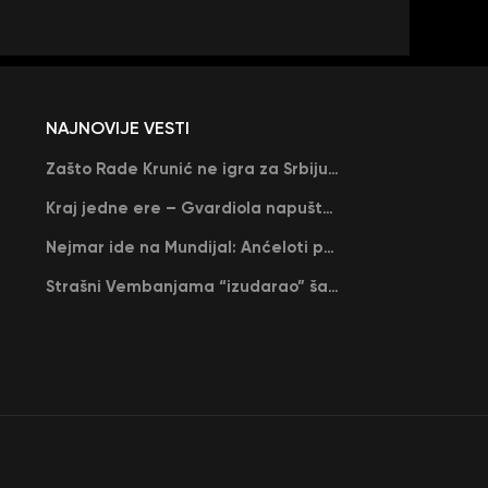
NAJNOVIJE VESTI
Zašto Rade Krunić ne igra za Srbiju? “Iako su mi obećali, niko me nije zvao…”
Kraj jedne ere – Gvardiola napušta Siti na kraju sezone, menja ga njegov nekadašnji rival
Nejmar ide na Mundijal: Anćeloti pročitao njegovo ime, Brazil u delirijumu (VIDEO)
Strašni Vembanjama “izudarao” šampiona za brejk: San Antonio poveo protiv Oklahome