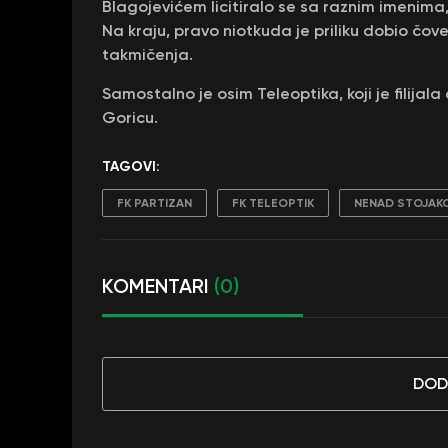
Blagojevićem licitiralo se sa raznim imenima, 
Na kraju, pravo niotkuda je priliku dobio čove
takmičenja.
Samostalno je osim Teleoptika, koji je filija
Goricu.
TAGOVI:
FK PARTIZAN
FK TELEOPTIK
NENAD STOJAK
KOMENTARI
(0)
DOD