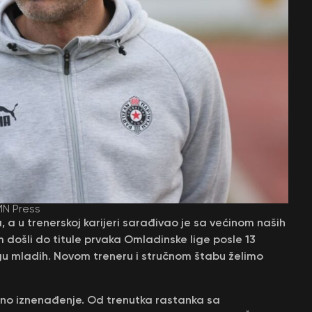
MN Press
, a u trenerskoj karijeri sarađivao je sa većinom naših
 došli do titule prvaka Omladinske lige posle 13
 Ligu mladih. Novom treneru i stručnom štabu želimo
lično iznenađenje. Od trenutka rastanka sa