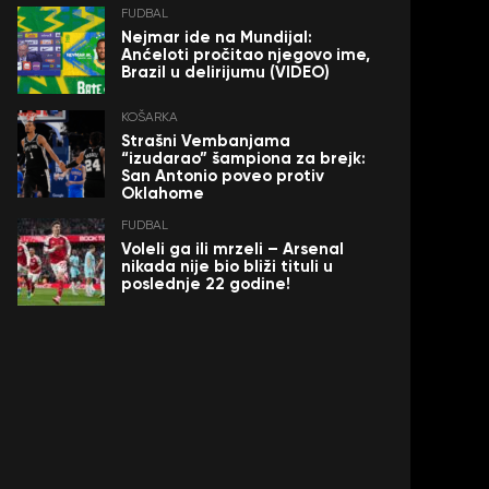
FUDBAL
Nejmar ide na Mundijal:
Anćeloti pročitao njegovo ime,
Brazil u delirijumu (VIDEO)
KOŠARKA
Strašni Vembanjama
“izudarao” šampiona za brejk:
San Antonio poveo protiv
Oklahome
FUDBAL
Voleli ga ili mrzeli – Arsenal
nikada nije bio bliži tituli u
poslednje 22 godine!