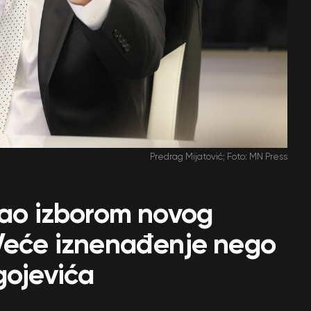
Predrag Mijatović; Foto: MN Press
rao izborom novog
 Veće iznenađenje nego
gojevića