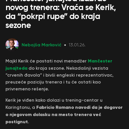
novog trenera: Vraća se Kerik,
da “pokrpi rupe” do kraja
sezone
Nebojša Marković
13.01.26.
Mančester
Majkl Kerik će postati novi menadžer
junajteda
do kraja sezone. Nekadašnji vezista
“crvenih đavola” i bivši engleski reprezentativac,
preuzeće poziciju trenera i tu će ostati kao
privremeno rešenje.
Kerik je viđen kako dolazi u trening-centar u
Fabricio Romano navodi da je dogovor
Karingtonu, a
o njegovom dolasku na mesto trenera već
postignut
.