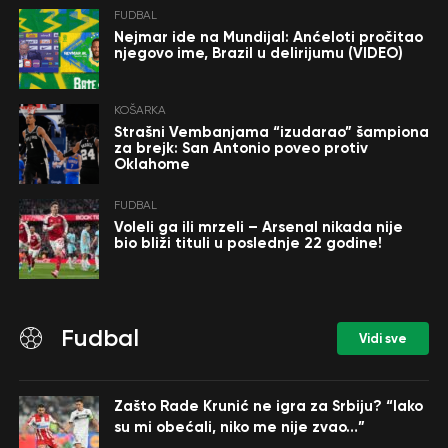
FUDBAL
Nejmar ide na Mundijal: Anćeloti pročitao
njegovo ime, Brazil u delirijumu (VIDEO)
KOŠARKA
Strašni Vembanjama “izudarao” šampiona
za brejk: San Antonio poveo protiv
Oklahome
FUDBAL
Voleli ga ili mrzeli – Arsenal nikada nije
bio bliži tituli u poslednje 22 godine!
Fudbal
Vidi sve
Zašto Rade Krunić ne igra za Srbiju? “Iako
su mi obećali, niko me nije zvao…”