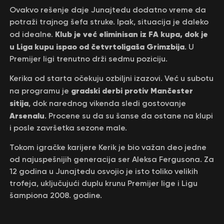
Ovakvo rešenje daje Junajtedu dodatno vreme da
potraži trajnog šefa struke. Ipak, situacija je daleko
Klub je već eliminisan iz FA kupa, dok je
od idealne.
u Liga kupu ispao od četvrtoligaša Grimzbija
. U
Premijer ligi trenutno drži sedmu poziciju.
Kerika od starta očekuju ozbiljni izazovi. Već u subotu
gradski derbi protiv Mančester
na programu je
sitija
, dok narednog vikenda sledi gostovanje
Arsenalu
. Procene su da su šanse da ostane na klupi
i posle završetka sezone male.
Tokom igračke karijere Kerik je bio važan deo jedne
od najuspešnijih generacija ser Aleksa Fergusona. Za
12 godina u Junajtedu osvojio je isto toliko velikih
trofeja, uključujući duplu krunu Premijer lige i Ligu
šampiona 2008. godine.