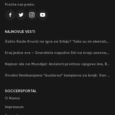
Pratite nas preko:
NAJNOVIJE VESTI
Zašto Rade Krunić ne igra za Srbiju? “Iako su mi obećali, niko me nije zvao…”
Kraj jedne ere – Gvardiola napušta Siti na kraju sezone, menja ga njegov nekadašnji rival
Nejmar ide na Mundijal: Anćeloti pročitao njegovo ime, Brazil u delirijumu (VIDEO)
Strašni Vembanjama “izudarao” šampiona za brejk: San Antonio poveo protiv Oklahome
SOCCERSPORTAL
O Nama
Impressum