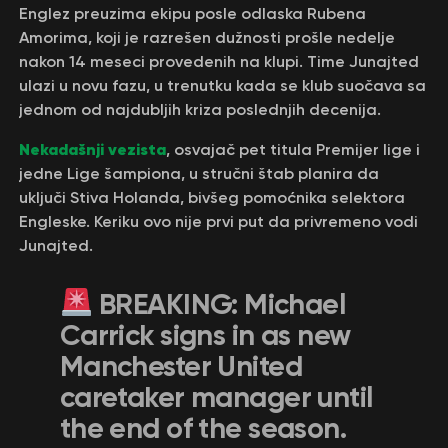
Englez preuzima ekipu posle odlaska Rubena
Amorima, koji je razrešen dužnosti prošle nedelje
nakon 14 meseci provedenih na klupi. Time Junajted
ulazi u novu fazu, u trenutku kada se klub suočava sa
jednom od najdubljih kriza poslednjih decenija.
Nekadašnji vezista
, osvajač pet titula Premijer lige i
jedne Lige šampiona, u stručni štab planira da
uključi Stiva Holanda, bivšeg pomoćnika selektora
Engleske. Keriku ovo nije prvi put da privremeno vodi
Junajted.
BREAKING: Michael
Carrick signs in as new
Manchester United
caretaker manager until
the end of the season.