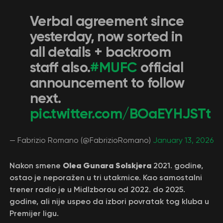
Verbal agreement since
yesterday, now sorted in
all details + backroom
staff also.
#MUFC
official
announcement to follow
next.
pic.twitter.com/BOaEYHJSTt
— Fabrizio Romano (@FabrizioRomano)
January 13, 2026
Olea Gunara Solskjera
Nakon smene
2021. godine,
ostao je neporažen u tri utakmice. Kao samostalni
trener radio je u Midlzborou od 2022. do 2025.
godine, ali nije uspeo da izbori povratak tog kluba u
Premijer ligu.