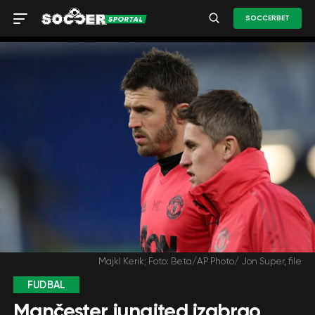
SOCCERBET
Majkl Kerik; Foto: Beta/AP Photo/ Jon Super, file
FUDBAL
Mančester junajted izabrao