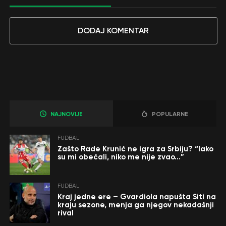
DODAJ KOMENTAR
NAJNOVIJE
POPULARNE
FUDBAL
Zašto Rade Krunić ne igra za Srbiju? “Iako
su mi obećali, niko me nije zvao…”
FUDBAL
Kraj jedne ere – Gvardiola napušta Siti na
kraju sezone, menja ga njegov nekadašnji
rival