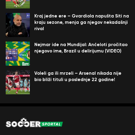
Kraj jedne ere – Gvardiola napušta Siti na
kraju sezone, menja ga njegov nekadašnji
rival
Nejmar ide na Mundijal: Anćeloti pročitao
njegovo ime, Brazil u delirijumu (VIDEO)
Voleli ga ili mrzeli – Arsenal nikada nije
bio bliži tituli u poslednje 22 godine!