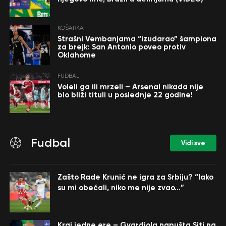
KOŠARKA
Strašni Vembanjama “izudarao” šampiona
za brejk: San Antonio poveo protiv
Oklahome
FUDBAL
Voleli ga ili mrzeli – Arsenal nikada nije
bio bliži tituli u poslednje 22 godine!
Fudbal
Vidi sve
Zašto Rade Krunić ne igra za Srbiju? “Iako
su mi obećali, niko me nije zvao…”
Kraj jedne ere – Gvardiola napušta Siti na