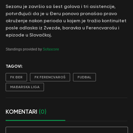
Sezonu je završio sa šest golova i tri asistencije,
potvrđujući da je u Đeru ponovo pronašao pravo
okruženje nakon perioda u kojem je tražio kontinuitet
posle odlaska iz Zvezde, boravka u Ferencvarošu i
epizode u Slovačkoj.
Standings provided by
Sofascore
TAGOVI:
FK ĐER
FK FERENCVAROŠ
FUDBAL
MAĐARSKA LIGA
KOMENTARI
(0)