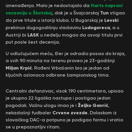
Harts napravi
iznenađenja. Malo je nedostajalo da
senzaciju u Škotskoj
Tun
, dok je u Švajcarskoj
stigao
Levski
do prve titule u istoriji kluba. U Bugarskoj je
Ludogoreca
prekinuo dugogodišnju vladavinu
, a u
LASK
Austriji bi
u nedelju mogao da osvoji titulu prvi
put posle šest decenija.
U odlučujućem meču, Đer je odradio posao do kraja,
a svih 90 minuta na terenu proveo je 23-godišnji
Miljan Krpić
. Rođeni Vrbašanin bio je jedan od
ključnih oslonaca odbrane šampionskog tima.
Centralni defanzivac, visok 190 centimetara, upisao
je ukupno 22 ligaška nastupa i postigao jedan
Željko Gavrić
pogodak. Važnu ulogu imao je i
,
Crvene zvezde
nekadašnji fudbaler
. Dolaskom iz
slovačkog DAC-a potpuno je podigao formu i vratio
se u prepoznatljiv ritam.