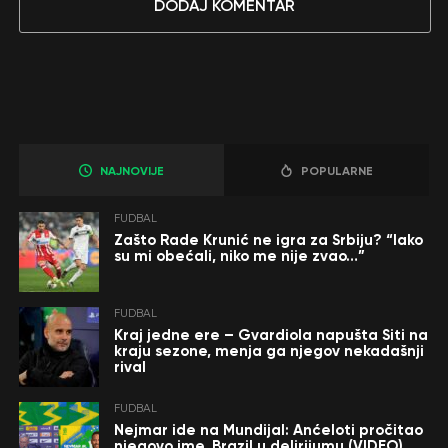
DODAJ KOMENTAR
NAJNOVIJE
POPULARNE
FUDBAL
Zašto Rade Krunić ne igra za Srbiju? “Iako
su mi obećali, niko me nije zvao…”
FUDBAL
Kraj jedne ere – Gvardiola napušta Siti na
kraju sezone, menja ga njegov nekadašnji
rival
FUDBAL
Nejmar ide na Mundijal: Anćeloti pročitao
njegovo ime, Brazil u delirijumu (VIDEO)