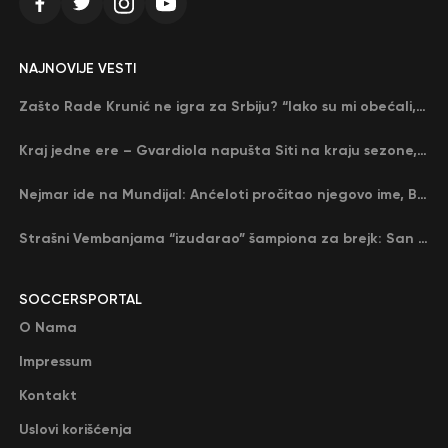
NAJNOVIJE VESTI
Zašto Rade Krunić ne igra za Srbiju? “Iako su mi obećali, niko me nije zvao…”
Kraj jedne ere – Gvardiola napušta Siti na kraju sezone, menja ga njegov nekadašnji rival
Nejmar ide na Mundijal: Anćeloti pročitao njegovo ime, Brazil u delirijumu (VIDEO)
Strašni Vembanjama “izudarao” šampiona za brejk: San Antonio poveo protiv Oklahome
SOCCERSPORTAL
O Nama
Impressum
Kontakt
Uslovi korišćenja