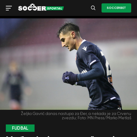
SOCCERBET
Željko Gavrić danas nastupa za Đer, a nekada je za Crvenu
zvezdu; Foto: MN Press/Marko Metlaš
FUDBAL