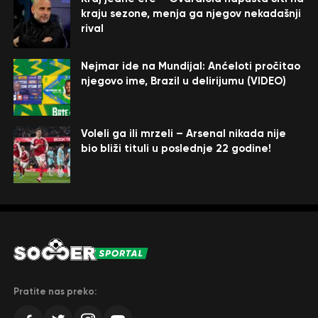
kraju sezone, menja ga njegov nekadašnji
rival
Nejmar ide na Mundijal: Anćeloti pročitao
njegovo ime, Brazil u delirijumu (VIDEO)
Voleli ga ili mrzeli – Arsenal nikada nije
bio bliži tituli u poslednje 22 godine!
Pratite nas preko: