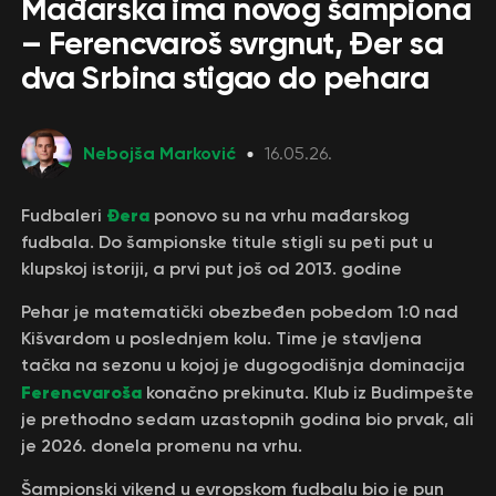
Mađarska ima novog šampiona
– Ferencvaroš svrgnut, Đer sa
dva Srbina stigao do pehara
Nebojša Marković
16.05.26.
Đera
Fudbaleri
ponovo su na vrhu mađarskog
fudbala. Do šampionske titule stigli su peti put u
klupskoj istoriji, a prvi put još od 2013. godine
Pehar je matematički obezbeđen pobedom 1:0 nad
Kišvardom u poslednjem kolu. Time je stavljena
tačka na sezonu u kojoj je dugogodišnja dominacija
Ferencvaroša
konačno prekinuta. Klub iz Budimpešte
je prethodno sedam uzastopnih godina bio prvak, ali
je 2026. donela promenu na vrhu.
Šampionski vikend u evropskom fudbalu bio je pun