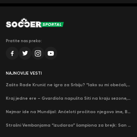
Pratite nas preko:
NAJNOVIJE VESTI
Zašto Rade Krunić ne igra za Srbiju? “Iako su mi obećali, niko me nije zvao…”
Kraj jedne ere – Gvardiola napušta Siti na kraju sezone, menja ga njegov nekadašnji rival
Nejmar ide na Mundijal: Anćeloti pročitao njegovo ime, Brazil u delirijumu (VIDEO)
Strašni Vembanjama “izudarao” šampiona za brejk: San Antonio poveo protiv Oklahome