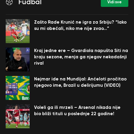
Fudbal
Vidi sve
Zašto Rade Krunić ne igra za Srbiju? “Iako
su mi obećali, niko me nije zvao…”
Kraj jedne ere – Gvardiola napušta Siti na
kraju sezone, menja ga njegov nekadašnji
rival
Nejmar ide na Mundijal: Anćeloti pročitao
njegovo ime, Brazil u delirijumu (VIDEO)
Voleli ga ili mrzeli – Arsenal nikada nije
bio bliži tituli u poslednje 22 godine!