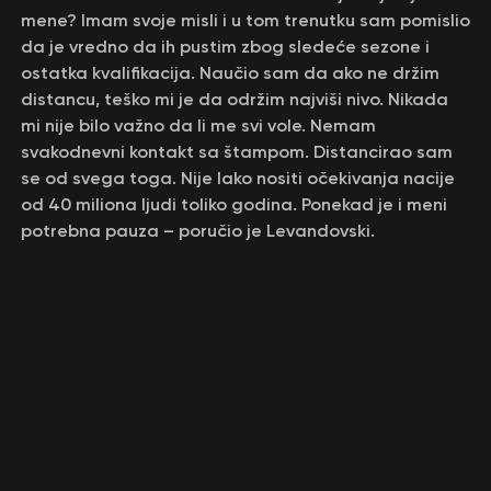
mene? Imam svoje misli i u tom trenutku sam pomislio
da je vredno da ih pustim zbog sledeće sezone i
ostatka kvalifikacija. Naučio sam da ako ne držim
distancu, teško mi je da održim najviši nivo. Nikada
mi nije bilo važno da li me svi vole. Nemam
svakodnevni kontakt sa štampom. Distancirao sam
se od svega toga. Nije lako nositi očekivanja nacije
od 40 miliona ljudi toliko godina. Ponekad je i meni
potrebna pauza – poručio je Levandovski.