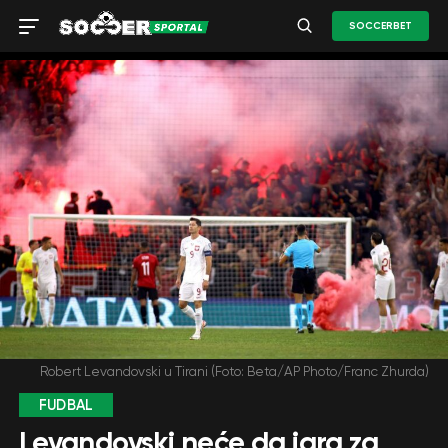
SOCCERBET
Robert Levandovski u Tirani (Foto: Beta/AP Photo/Franc Zhurda)
FUDBAL
Levandovski neće da igra za