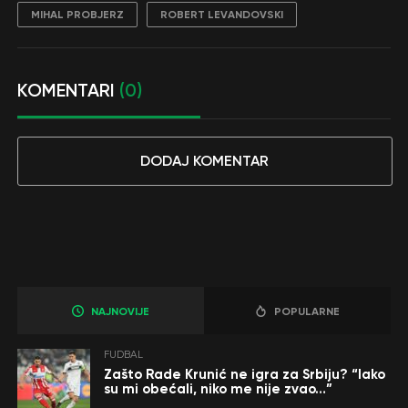
MIHAL PROBJERZ
ROBERT LEVANDOVSKI
KOMENTARI
(0)
DODAJ KOMENTAR
NAJNOVIJE
POPULARNE
FUDBAL
Zašto Rade Krunić ne igra za Srbiju? “Iako
su mi obećali, niko me nije zvao…”