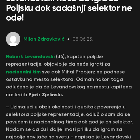
Poljsku dok sadašnji selektor ne
ode!
Milan Zdravković
08.06.25.
Robert Levandovski
(36), kapiten poljske
reprezentacije, objavio je da neće igrati za
nacionalni tim
sve dok Mihal Probjerz ne podnese
ostavku na mesto selektora. Odmah nakon toga
odlučeno je da će Levandovskog na mestu kapitena
Pjotr Zjelinski.
naslediti
– Uzimajući u obzir okolnosti i gubitak poverenja u
selektora poljske reprezentacije, odlučio sam da se
povučem iz nacionalnog tima dok god je on selektor.
Nadam se da ću i dalje imati priliku da igram za
najbolje navijače na svetu – napisao je Levandovski