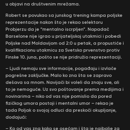
u objavi na društvenim mrežama.
Robert se povukao sa junskog trening kampa poljske
reprezentacije nakon što je rekao selektoru
Probjerzu da je “mentalno iscrpljen”. Napadač
Barselone nije igrao u prijateljskoj utakmici i pobedi
Poljske nad Moldavijom od 2:0 u petak, a propustiće i
kvalifikacionu utakmicu za Svetsko prvenstvo protiv
Finske 10. juna, pošto se nije pridružio reprezentaciji.
– Ljudi nemaju sve informacije, pogađaju i izvlače
pogrešne zaključke. Malo ko zna šta se zapravo
dešava sa mnom. Navijači bi voleli da znaju sve, ali
to je nemoguće. Uz svo poštovanje prema medijima i
novinarima – niko od vas nije pomislio da pored
fizičkog umora postoji i mentalni umor – rekao je
tada Poljak o svojoj odluci da preskoči okupljanje,
dodajući:
– Кo od vas zna kako se osećam i šta je najbolje za