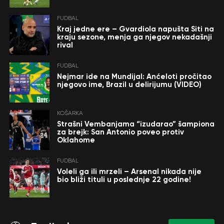
FUDBAL
Kraj jedne ere – Gvardiola napušta Siti na
kraju sezone, menja ga njegov nekadašnji
rival
FUDBAL
Nejmar ide na Mundijal: Anćeloti pročitao
njegovo ime, Brazil u delirijumu (VIDEO)
KOŠARKA
Strašni Vembanjama “izudarao” šampiona
za brejk: San Antonio poveo protiv
Oklahome
FUDBAL
Voleli ga ili mrzeli – Arsenal nikada nije
bio bliži tituli u poslednje 22 godine!