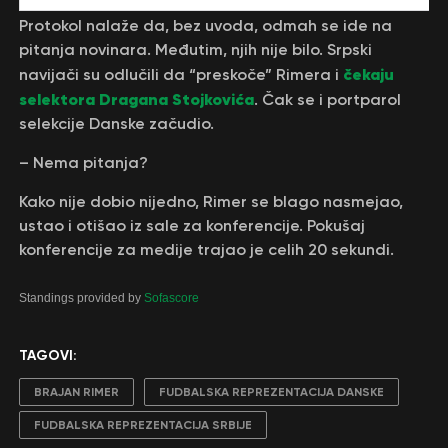
Protokol nalaže da, bez uvoda, odmah se ide na
pitanja novinara. Međutim, njih nije bilo. Srpski
čekaju
navijači su odlučili da “preskoče” Rimera i
selektora Dragana Stojkovića
. Čak se i portparol
selekcije Danske začudio.
– Nema pitanja?
Kako nije dobio nijedno, Rimer se blago nasmejao,
ustao i otišao iz sale za konferencije. Pokušaj
konferencije za medije trajao je celih 20 sekundi.
Standings provided by
Sofascore
TAGOVI:
BRAJAN RIMER
FUDBALSKA REPREZENTACIJA DANSKE
FUDBALSKA REPREZENTACIJA SRBIJE