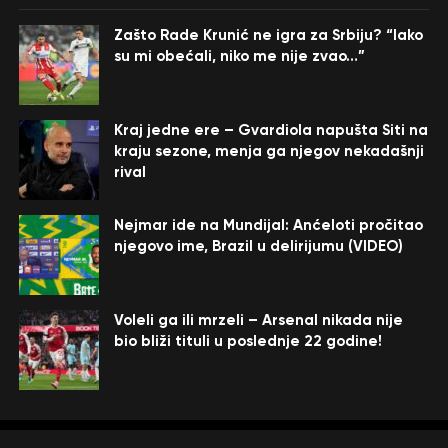
Zašto Rade Krunić ne igra za Srbiju? “Iako
su mi obećali, niko me nije zvao…”
Kraj jedne ere – Gvardiola napušta Siti na
kraju sezone, menja ga njegov nekadašnji
rival
Nejmar ide na Mundijal: Anćeloti pročitao
njegovo ime, Brazil u delirijumu (VIDEO)
Voleli ga ili mrzeli – Arsenal nikada nije
bio bliži tituli u poslednje 22 godine!