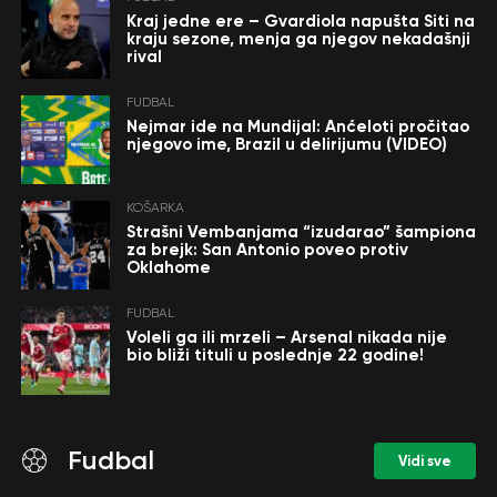
Kraj jedne ere – Gvardiola napušta Siti na
kraju sezone, menja ga njegov nekadašnji
rival
FUDBAL
Nejmar ide na Mundijal: Anćeloti pročitao
njegovo ime, Brazil u delirijumu (VIDEO)
KOŠARKA
Strašni Vembanjama “izudarao” šampiona
za brejk: San Antonio poveo protiv
Oklahome
FUDBAL
Voleli ga ili mrzeli – Arsenal nikada nije
bio bliži tituli u poslednje 22 godine!
Fudbal
Vidi sve