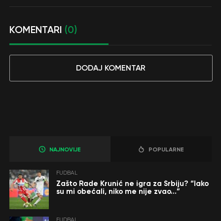
KOMENTARI
(0)
DODAJ KOMENTAR
NAJNOVIJE
POPULARNE
FUDBAL
Zašto Rade Krunić ne igra za Srbiju? “Iako
su mi obećali, niko me nije zvao…”
FUDBAL