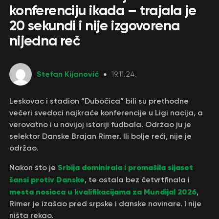
konferenciju ikada – trajala je
20 sekundi i nije izgovorena
nijedna reč
Stefan Kijanović
19.11.24.
Leskovac i stadion “Dubočica” bili su prethodne
večeri svedoci najkraće konferencije u Ligi nacija, a
verovatno i u novijoj istoriji fudbala. Održao ju je
selektor Danske Brajan Rimer. Ili bolje reći, nije je
održao.
Srbija dominirala i promašila sijaset
Nakon što je
šansi protiv Danske
, te ostala bez četvrtfinala i
mesta nosioca u kvalifikacijama za Mundijal 2026
,
Rimer je izašao pred srpske i danske novinare. I nije
ništa rekao.