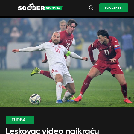
SOCCERBET
FUDBAL
Leskovac video najkraću