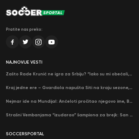
Pratite nas preko:
NAJNOVIJE VESTI
Zašto Rade Krunić ne igra za Srbiju? “Iako su mi obećali, niko me nije zvao…”
Kraj jedne ere – Gvardiola napušta Siti na kraju sezone, menja ga njegov nekadašnji rival
Nejmar ide na Mundijal: Anćeloti pročitao njegovo ime, Brazil u delirijumu (VIDEO)
Strašni Vembanjama “izudarao” šampiona za brejk: San Antonio poveo protiv Oklahome
SOCCERSPORTAL