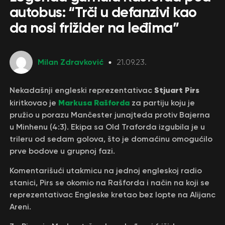
autobus: “Trči u defanzivi kao
da nosi frižider na leđima”
Milan Zdravković
21.09.23.
Stjuart Pirs
Nekadašnji engleski reprezentativac
Markusa Rašforda
kiritkovao je
za partiju koju je
pružio u porazu Mančester junajteda protiv Bajerna
u Minhenu (4:3). Ekipa sa Old Traforda izgubila je u
trileru od sedam golova, što je domaćinu omogućilo
prve bodove u grupnoj fazi.
Komentarišući utakmicu na jednoj engleskoj radio
stanici, Pirs se okomio na Rašforda i način na koji se
reprezentativac Engleske kretao bez lopte na Alijanc
Areni.