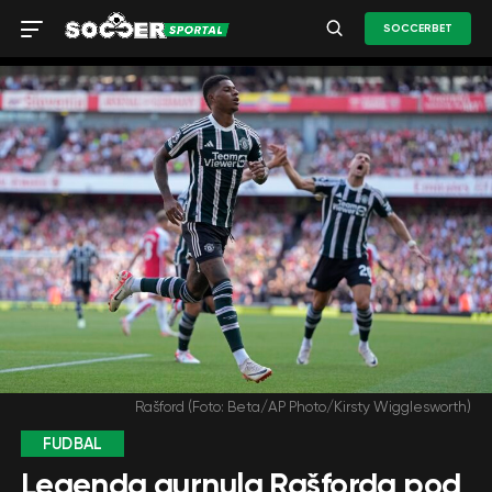
SOCCERBET
Rašford (Foto: Beta/AP Photo/Kirsty Wigglesworth)
FUDBAL
Legenda gurnula Rašforda pod