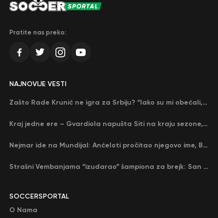
Pratite nas preko:
NAJNOVIJE VESTI
Zašto Rade Krunić ne igra za Srbiju? “Iako su mi obećali, niko me nije zvao…”
Kraj jedne ere – Gvardiola napušta Siti na kraju sezone, menja ga njegov nekadašnji rival
Nejmar ide na Mundijal: Anćeloti pročitao njegovo ime, Brazil u delirijumu (VIDEO)
Strašni Vembanjama “izudarao” šampiona za brejk: San Antonio poveo protiv Oklahome
SOCCERSPORTAL
O Nama