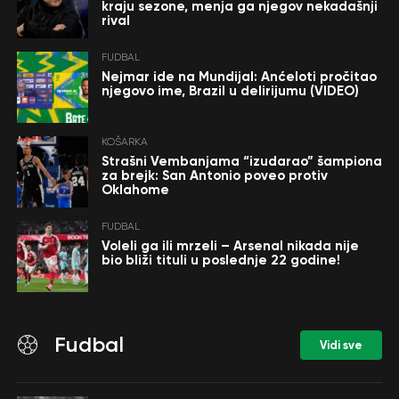
kraju sezone, menja ga njegov nekadašnji
rival
FUDBAL
Nejmar ide na Mundijal: Anćeloti pročitao
njegovo ime, Brazil u delirijumu (VIDEO)
KOŠARKA
Strašni Vembanjama “izudarao” šampiona
za brejk: San Antonio poveo protiv
Oklahome
FUDBAL
Voleli ga ili mrzeli – Arsenal nikada nije
bio bliži tituli u poslednje 22 godine!
Fudbal
Vidi sve