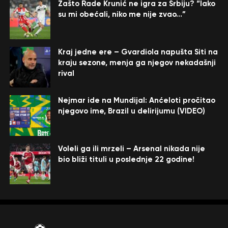
Zašto Rade Krunić ne igra za Srbiju? “Iako
su mi obećali, niko me nije zvao…”
Kraj jedne ere – Gvardiola napušta Siti na
kraju sezone, menja ga njegov nekadašnji
rival
Nejmar ide na Mundijal: Anćeloti pročitao
njegovo ime, Brazil u delirijumu (VIDEO)
Voleli ga ili mrzeli – Arsenal nikada nije
bio bliži tituli u poslednje 22 godine!