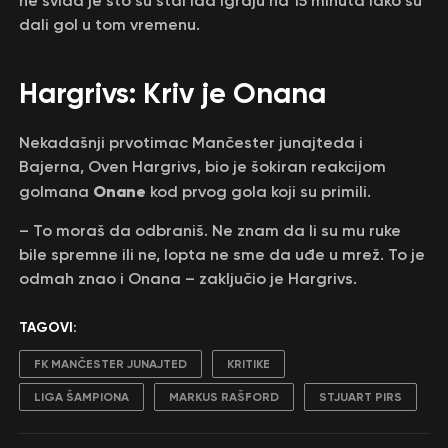
ne sviđa je što su stal ida igraju na 15 minuta iako su
dali gol u tom vremenu.
Hargrivs: Kriv je Onana
Nekadašnji prvotimac Mančester junajteda i
Bajerna, Oven Hargrivs, bio je šokiran reakcijom
Onane
golmana
kod prvog gola koji su primili.
– To moraš da odbraniš. Ne znam da li su mu ruke
bile spremne ili ne, lopta ne sme da uđe u mrež. To je
odmah znao i Onana – zaključio je Hargrivs.
TAGOVI:
FK MANČESTER JUNAJTED
KRITIKE
LIGA ŠAMPIONA
MARKUS RAŠFORD
STJUART PIRS