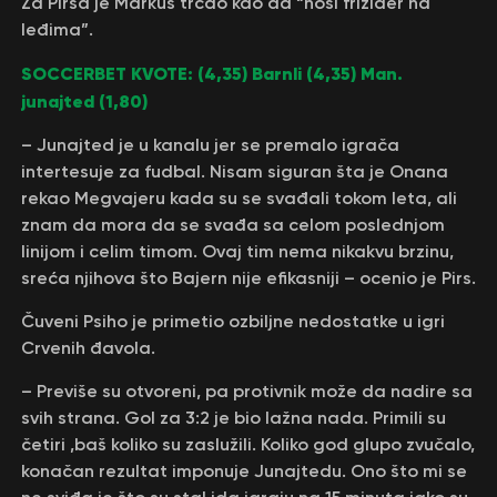
Za Pirsa je Markus trčao kao da “nosi frižider na
leđima”.
SOCCERBET KVOTE: (4,35) Barnli (4,35) Man.
junajted (1,80)
– Junajted je u kanalu jer se premalo igrača
intertesuje za fudbal. Nisam siguran šta je Onana
rekao Megvajeru kada su se svađali tokom leta, ali
znam da mora da se svađa sa celom poslednjom
linijom i celim timom. Ovaj tim nema nikakvu brzinu,
sreća njihova što Bajern nije efikasniji – ocenio je Pirs.
Čuveni Psiho je primetio ozbiljne nedostatke u igri
Crvenih đavola.
– Previše su otvoreni, pa protivnik može da nadire sa
svih strana. Gol za 3:2 je bio lažna nada. Primili su
četiri ,baš koliko su zaslužili. Koliko god glupo zvučalo,
konačan rezultat imponuje Junajtedu. Ono što mi se