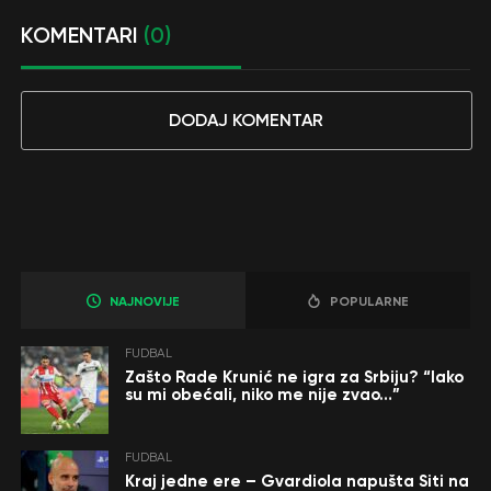
KOMENTARI
(0)
DODAJ KOMENTAR
NAJNOVIJE
POPULARNE
FUDBAL
Zašto Rade Krunić ne igra za Srbiju? “Iako
su mi obećali, niko me nije zvao…”
FUDBAL
Kraj jedne ere – Gvardiola napušta Siti na