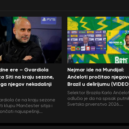
edne ere – Gvardiola
Nejmar ide na Mundijal:
a Siti na kraju sezone,
Anćeloti pročitao njegov
ga njegov nekadašnji
Brazil u delirijumu (VIDEO
Selektor Brazila Karlo Anćelot
odlučio je da na spisak putni
rdiola će na kraju sezone
Svetsko prvenstvo 2026....
i klupu Mančester sitija i
ončati najuspešniji...