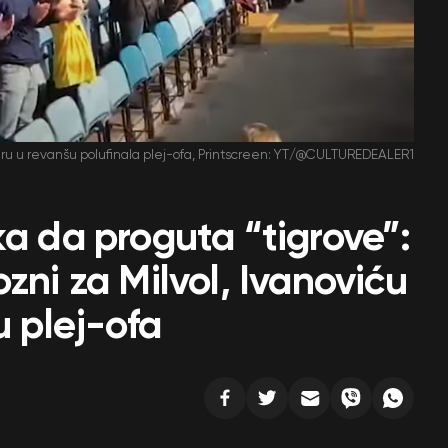
eru u revanšu polufinala plej-ofa, Printscreen: YT/@CULTUREDEALER1
ka da proguta “tigrove”:
zni za Milvol, Ivanoviću
u plej-ofa