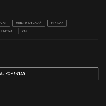
LVOL
MIHAILO IVANOVIĆ
PLEJ-OF
STATIVA
VAR
AJ KOMENTAR