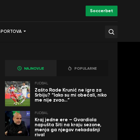
Soccerbet
SPORTOVA
NAJNOVIJE
POPULARNE
FUDBAL
Zašto Rade Krunić ne igra za
Srbiju? “Iako su mi obećali, niko
me nije zvao…”
FUDBAL
Kraj jedne ere – Gvardiola
napušta Siti na kraju sezone,
menja ga njegov nekadašnji
rival