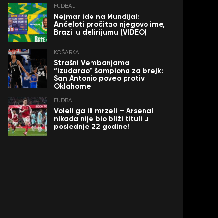
FUDBAL
Nejmar ide na Mundijal:
Anćeloti pročitao njegovo ime,
Brazil u delirijumu (VIDEO)
KOŠARKA
Strašni Vembanjama
“izudarao” šampiona za brejk:
San Antonio poveo protiv
Oklahome
FUDBAL
Voleli ga ili mrzeli – Arsenal
nikada nije bio bliži tituli u
poslednje 22 godine!