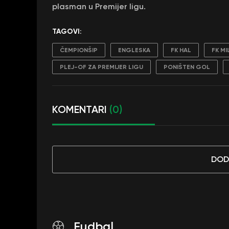
plasman u Premijer ligu.
TAGOVI:
ČEMPIONŠIP
ENGLESKA
FK HAL
FK MI
PLEJ-OF ZA PREMIJER LIGU
PONIŠTEN GOL
KOMENTARI
(0)
DOD
Fudbal