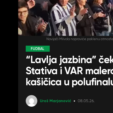
Navijači Milvola napraviće paklenu atmosf
FUDBAL
“Lavlja jazbina” če
Stativa i VAR malero
kašičica u polufinal
Uroš Marjanović
08.05.26.