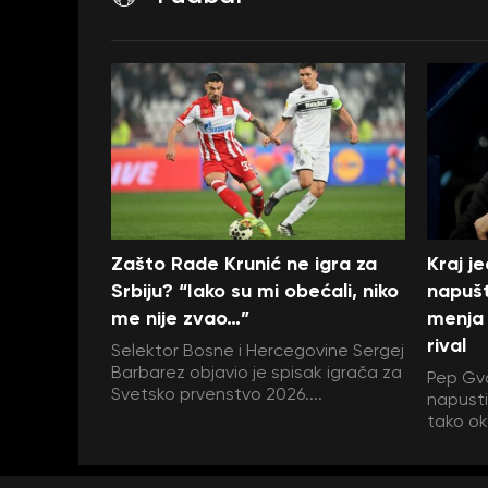
Zašto Rade Krunić ne igra za
Kraj j
Srbiju? “Iako su mi obećali, niko
napušt
me nije zvao…”
menja 
rival
Selektor Bosne i Hercegovine Sergej
Barbarez objavio je spisak igrača za
Pep Gva
Svetsko prvenstvo 2026....
napustit
tako ok