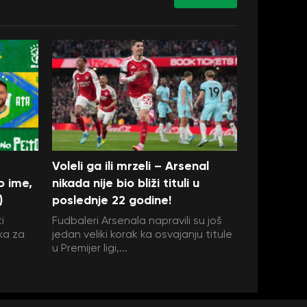
Voleli ga ili mrzeli – Arsenal
o ime,
nikada nije bio bliži tituli u
)
poslednje 22 godine!
i
Fudbaleri Arsenala napravili su još
ka za
jedan veliki korak ka osvajanju titule
u Premijer ligi,...