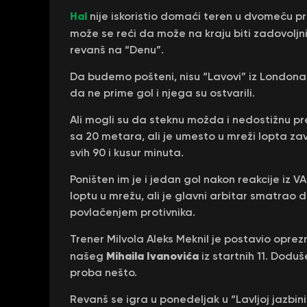
Hal
nije iskoristio domaći teren u dvomeču p
može se reći da može na kraju biti zadovoljnij
revanš na “Denu”.
Da budemo pošteni, nisu “Lavovi” iz Londona p
da ne prime gol i njega su ostvarili.
Ali mogli su da steknu možda i nedostižnu pr
sa 20 metara, ali je umesto u mreži lopta zavr
svih 90 i kusur minuta.
Poništen im je i jedan gol nakon reakcije iz 
loptu u mrežu, ali je glavni arbitar smatrao 
povlačenjem protivnika.
Trener Milvola Aleks Meknil je postavio oprez
Mihaila Ivanovića
našeg
iz startnih 11. Doduš
proba nešto.
Revanš se igra u ponedeljak u “Lavljoj jazbini