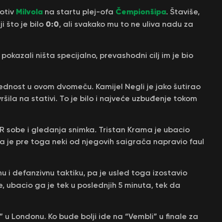
Milvola
Čempionšipa
rotiv
na startu plej-ofa
. Štaviše,
0:0
i što je bilo
, ali svakako mu to ne uliva nadu za
okazali ništa specijalno, prevashodni cilj im je bio
ednost u ovom dvomeču. Kamijel Negli je jako šutirao
šila na stativi. To je bilo i najveće uzbuđenje tokom
VAR sobe i gledanja snimka. Tristan Krama je ubacio
da je pre toga neki od njegovih saigrača napravio faul
nu i defanzivnu taktiku, pa je usled toga izostavio
e, ubacio ga je tek u poslednjih 5 minuta, tek da
” u Londonu. Ko bude bolji ide na “Vembli” u finale za