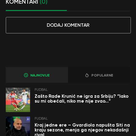
KOMENTARI
(0)
DODAJ KOMENTAR
NAJNOVIJE
POPULARNE
FUDBAL
Zašto Rade Krunić ne igra za Srbiju? “Iako
su mi obećali, niko me nije zvao…”
FUDBAL
Kraj jedne ere – Gvardiola napušta Siti na
kraju sezone, menja ga njegov nekadašnji
rival