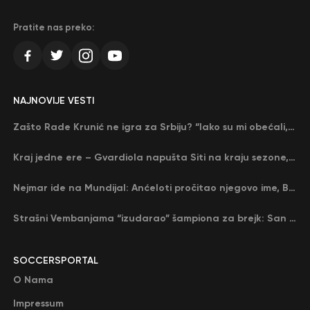
Pratite nas preko:
NAJNOVIJE VESTI
Zašto Rade Krunić ne igra za Srbiju? “Iako su mi obećali, niko me nije zvao…”
Kraj jedne ere – Gvardiola napušta Siti na kraju sezone, menja ga njegov nekadašnji rival
Nejmar ide na Mundijal: Anćeloti pročitao njegovo ime, Brazil u delirijumu (VIDEO)
Strašni Vembanjama “izudarao” šampiona za brejk: San Antonio poveo protiv Oklahome
SOCCERSPORTAL
O Nama
Impressum