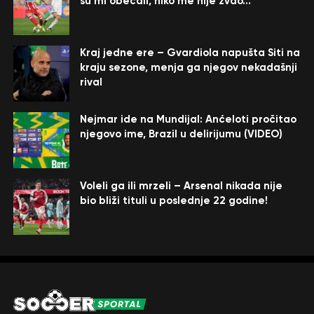
su mi obećali, niko me nije zvao…”
Kraj jedne ere – Gvardiola napušta Siti na
kraju sezone, menja ga njegov nekadašnji
rival
Nejmar ide na Mundijal: Anćeloti pročitao
njegovo ime, Brazil u delirijumu (VIDEO)
Voleli ga ili mrzeli – Arsenal nikada nije
bio bliži tituli u poslednje 22 godine!