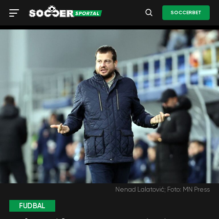
SOCCERBET
Nenad Lalatović; Foto: MN Press
FUDBAL