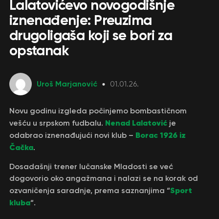
Lalatovićevo novogodišnje
iznenađenje: Preuzima
drugoligaša koji se bori za
opstanak
Uroš Marjanović
01.01.26.
Novu godinu izgleda počinjemo bombastičnom
Nenad Lalatović
vešću u srpskom fudbalu.
je
Borac 1926 iz
odabrao iznenađujući novi klub –
Čačka
.
Dosadašnji trener lučanske Mladosti se već
dogovorio oko angažmana i nalazi se na korak od
Sport
ozvaničenja saradnje, prema saznanjima “
kluba
“.