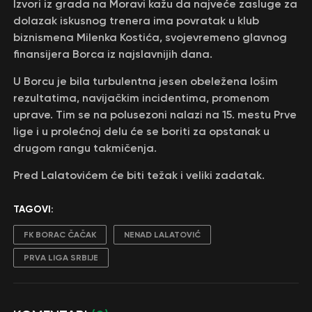
Izvori iz grada na Moravi kažu da najveće zasluge za
dolazak iskusnog trenera ima povratak u klub
biznismena Milenka Kostića, svojevremeno glavnog
finansijera Borca iz najslavnijih dana.
U Borcu je bila turbulentna jesen obeležena lošim
rezultatima, navijačkim incidentima, promenom
uprave. Tim se na polusezoni nalazi na 15. mestu Prve
lige i u prolećnoj delu će se boriti za opstanak u
drugom rangu takmičenja.
Pred Lalatovićem će biti težak i veliki zadatak.
TAGOVI:
FK BORAC ČAČAK
NENAD LALATOVIĆ
PRVA LIGA SRBIJE