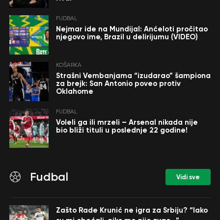
FUDBAL
Nejmar ide na Mundijal: Anćeloti pročitao
njegovo ime, Brazil u delirijumu (VIDEO)
KOŠARKA
Strašni Vembanjama “izudarao” šampiona
za brejk: San Antonio poveo protiv
Oklahome
FUDBAL
Voleli ga ili mrzeli – Arsenal nikada nije
bio bliži tituli u poslednje 22 godine!
Fudbal
Vidi sve
Zašto Rade Krunić ne igra za Srbiju? “Iako