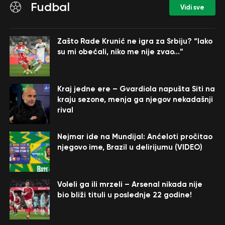
Fudbal
Vidi sve
Zašto Rade Krunić ne igra za Srbiju? “Iako
su mi obećali, niko me nije zvao…”
Kraj jedne ere – Gvardiola napušta Siti na
kraju sezone, menja ga njegov nekadašnji
rival
Nejmar ide na Mundijal: Anćeloti pročitao
njegovo ime, Brazil u delirijumu (VIDEO)
Voleli ga ili mrzeli – Arsenal nikada nije
bio bliži tituli u poslednje 22 godine!