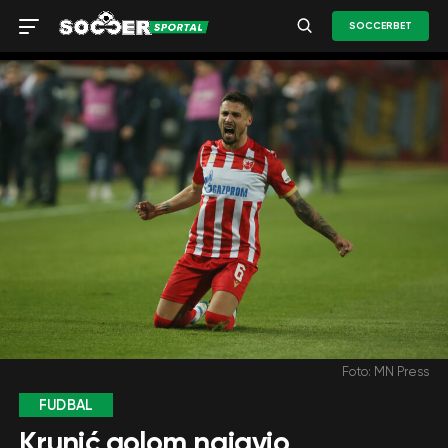
SOCCERBET
Foto: MN Press
FUDBAL
Krunić golom najavio