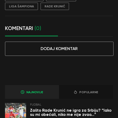
LIGA ŠAMPIONA
RADE KRUNIĆ
KOMENTARI
(0)
DODAJ KOMENTAR
NAJNOVIJE
POPULARNE
FUDBAL
Zašto Rade Krunić ne igra za Srbiju? “Iako
su mi obećali, niko me nije zvao…”