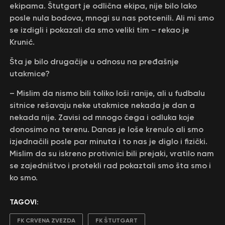
ekipama. Štutgart je odlična ekipa, nije bilo lako
posle nula bodova, mnogi su nas potcenili. Ali mi smo
se izdigli i pokazali da smo veliki tim – rekao je
Krunić.
Šta je bilo drugačije u odnosu na pređašnje
utakmice?
– Mislim da nismo bili toliko loši ranije, ali u fudbalu
sitnice rešavaju neke utakmice nekada je dan a
nekada nije. Zavisi od mnogo čega i odluka koje
donosimo na terenu. Danas je loše krenulo ali smo
izjednačili posle par minuta i to nas je diglo i fizički.
Mislim da su iskreno protivnici bili prejaki, vratilo nam
se zajedništvo i protekli rad pokaztali smo šta smo i
ko smo.
TAGOVI:
FK CRVENA ZVEZDA
FK ŠTUTGART