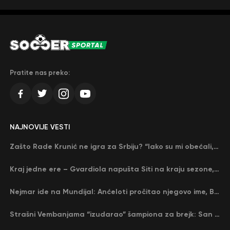
Pratite nas preko:
NAJNOVIJE VESTI
Zašto Rade Krunić ne igra za Srbiju? “Iako su mi obećali, niko me nije zvao…”
Kraj jedne ere – Gvardiola napušta Siti na kraju sezone, menja ga njegov nekadašnji rival
Nejmar ide na Mundijal: Anćeloti pročitao njegovo ime, Brazil u delirijumu (VIDEO)
Strašni Vembanjama “izudarao” šampiona za brejk: San Antonio poveo protiv Oklahome