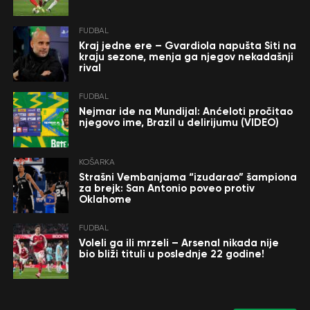
FUDBAL
Kraj jedne ere – Gvardiola napušta Siti na
kraju sezone, menja ga njegov nekadašnji
rival
FUDBAL
Nejmar ide na Mundijal: Anćeloti pročitao
njegovo ime, Brazil u delirijumu (VIDEO)
KOŠARKA
Strašni Vembanjama “izudarao” šampiona
za brejk: San Antonio poveo protiv
Oklahome
FUDBAL
Voleli ga ili mrzeli – Arsenal nikada nije
bio bliži tituli u poslednje 22 godine!