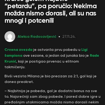
“petardu”, pa poručio: Nekima
možda nismo dorasli, ali su nas
mnogi i potcenili
Aleksa Radosavljević
27.11.24.
Crvena zvezda
Ligi
je ostvarila prvu pobedu u
šampiona
Rade
ove sezone, a jedan od junaka bio je
Krunić
, koji je postigao prvenac u elitnom
takmičenju.
Bivši vezista Milana je bio precizan za 2:1, gol koji je
doneo preokret.
– Najbitnija je pobeda, gol je dodatni bonus na sve
to. Najsrećniji sam zbog pobede. I pored dobre igre u
pređašnjim utakmicama možda nismo dorasli nekim