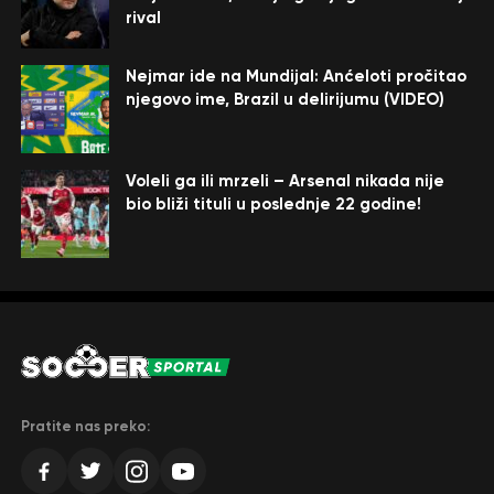
rival
Nejmar ide na Mundijal: Anćeloti pročitao
njegovo ime, Brazil u delirijumu (VIDEO)
Voleli ga ili mrzeli – Arsenal nikada nije
bio bliži tituli u poslednje 22 godine!
Pratite nas preko: