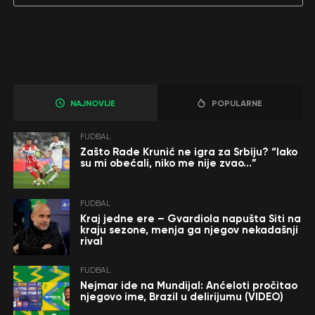
NAJNOVIJE
POPULARNE
FUDBAL
Zašto Rade Krunić ne igra za Srbiju? “Iako
su mi obećali, niko me nije zvao…”
FUDBAL
Kraj jedne ere – Gvardiola napušta Siti na
kraju sezone, menja ga njegov nekadašnji
rival
FUDBAL
Nejmar ide na Mundijal: Anćeloti pročitao
njegovo ime, Brazil u delirijumu (VIDEO)