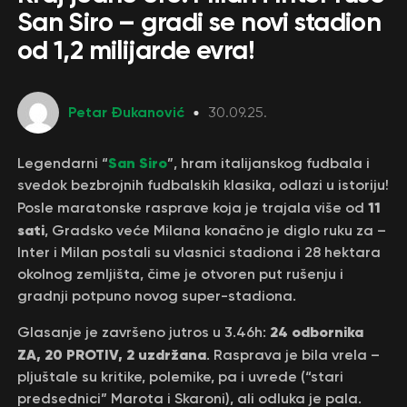
San Siro – gradi se novi stadion
od 1,2 milijarde evra!
Petar Đukanović
30.09.25.
San Siro
Legendarni “
”, hram italijanskog fudbala i
svedok bezbrojnih fudbalskih klasika, odlazi u istoriju!
11
Posle maratonske rasprave koja je trajala više od
sati
, Gradsko veće Milana konačno je diglo ruku za –
Inter i Milan postali su vlasnici stadiona i 28 hektara
okolnog zemljišta, čime je otvoren put rušenju i
gradnji potpuno novog super-stadiona.
24 odbornika
Glasanje je završeno jutros u 3.46h:
ZA, 20 PROTIV, 2 uzdržana
. Rasprava je bila vrela –
pljuštale su kritike, polemike, pa i uvrede (“stari
predsednici” Marota i Skaroni), ali odluka je pala.