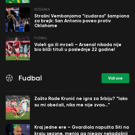
KOŠARKA
Strašni Vembanjama “izudarao” šampiona
za brejk: San Antonio poveo protiv
Oklahome
FUDBAL
Voleli ga ili mrzeli – Arsenal nikada nije
bio bliži tituli u poslednje 22 godine!
Fudbal
Vidi sve
Zašto Rade Krunić ne igra za Srbiju? “Iako
su mi obećali, niko me nije zvao…”
Kraj jedne ere – Gvardiola napušta Siti na
kraju sezone, menja ga njegov nekadašnji