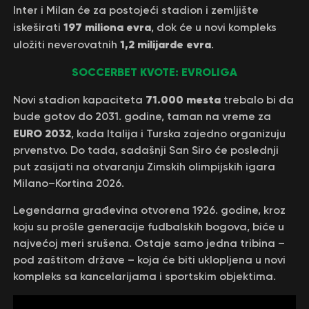
Inter i Milan će za postojeći stadion i zemljište
197 miliona evra
iskeširati
, dok će u novi kompleks
1,2 milijarde evra
uložiti neverovatnih
.
SOCCERBET KVOTE: EVROLIGA
71.000 mesta
Novi stadion kapaciteta
trebalo bi da
bude gotov do 2031. godine, taman na vreme za
EURO 2032
, kada Italija i Turska zajedno organizuju
prvenstvo. Do tada, sadašnji San Siro će poslednji
put zasijati na otvaranju Zimskih olimpijskih igara
Milano–Kortina 2026.
Legendarna građevina otvorena 1926. godine, kroz
koju su prošle generacije fudbalskih bogova, biće u
najvećoj meri srušena. Ostaje samo jedna tribina –
pod zaštitom države – koja će biti uklopljena u novi
kompleks sa kancelarijama i sportskim objektima.