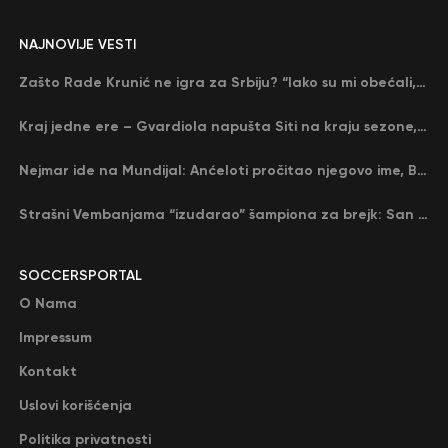
NAJNOVIJE VESTI
Zašto Rade Krunić ne igra za Srbiju? “Iako su mi obećali, niko me nije zvao…”
Kraj jedne ere – Gvardiola napušta Siti na kraju sezone, menja ga njegov nekadašnji rival
Nejmar ide na Mundijal: Anćeloti pročitao njegovo ime, Brazil u delirijumu (VIDEO)
Strašni Vembanjama “izudarao” šampiona za brejk: San Antonio poveo protiv Oklahome
SOCCERSPORTAL
O Nama
Impressum
Kontakt
Uslovi korišćenja
Politika privatnosti