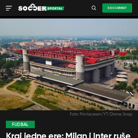
SOCCERBET
Foto: Printscreen/YT/Drone Snap
FUDBAL
Kraj jedne ere: Milan i Inter ruše