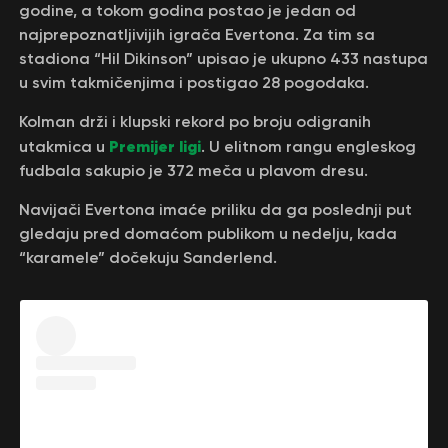
godine, a tokom godina postao je jedan od
najprepoznatljivijih igrača Evertona. Za tim sa
stadiona “Hil Dikinson” upisao je ukupno 433 nastupa
u svim takmičenjima i postigao 28 pogodaka.
Kolman drži i klupski rekord po broju odigranih
Premijer ligi
utakmica u
. U elitnom rangu engleskog
fudbala sakupio je 372 meča u plavom dresu.
Navijači Evertona imaće priliku da ga poslednji put
gledaju pred domaćom publikom u nedelju, kada
“karamele” dočekuju Sanderlend.