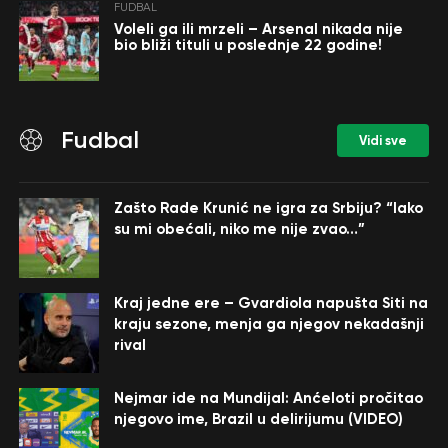
FUDBAL
Voleli ga ili mrzeli – Arsenal nikada nije
bio bliži tituli u poslednje 22 godine!
Fudbal
Vidi sve
Zašto Rade Krunić ne igra za Srbiju? “Iako
su mi obećali, niko me nije zvao…”
Kraj jedne ere – Gvardiola napušta Siti na
kraju sezone, menja ga njegov nekadašnji
rival
Nejmar ide na Mundijal: Anćeloti pročitao
njegovo ime, Brazil u delirijumu (VIDEO)