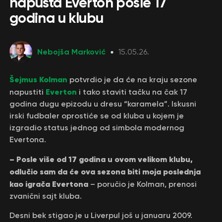
napušta Everton posle 17
godina u klubu
Nebojša Marković
15.05.26.
Šejmus Kolman
potvrdio je da će na kraju sezone
Everton
napustiti
i tako staviti tačku na čak 17
godina dugu epizodu u dresu “karamela”. Iskusni
irski fudbaler oprostiće se od kluba u kojem je
izgradio status jednog od simbola modernog
Evertona.
– Posle više od 17 godina u ovom velikom klubu,
odlučio sam da će ova sezona biti moja poslednja
kao igrača Evertona
– poručio je Kolman, prenosi
zvanični sajt kluba.
Desni bek stigao je u Liverpul još u januaru 2009.