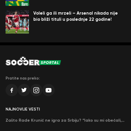
Voleli ga ili mrzeli – Arsenal nikada nije
bio bliži tituli u poslednje 22 godine!
Pratite nas preko:
NAJNOVIJE VESTI
Zašto Rade Krunić ne igra za Srbiju? “Iako su mi obećali, niko me nije zvao…”