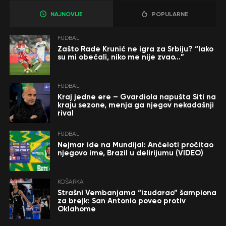
NAJNOVIJE
POPULARNE
FUDBAL
Zašto Rade Krunić ne igra za Srbiju? “Iako
su mi obećali, niko me nije zvao…”
FUDBAL
Kraj jedne ere – Gvardiola napušta Siti na
kraju sezone, menja ga njegov nekadašnji
rival
FUDBAL
Nejmar ide na Mundijal: Anćeloti pročitao
njegovo ime, Brazil u delirijumu (VIDEO)
KOŠARKA
Strašni Vembanjama “izudarao” šampiona
za brejk: San Antonio poveo protiv
Oklahome