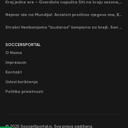
Kraj jedne ere – Gvardiola napušta Siti na kraju sezone, menja ga njegov nekadašnji rival
Nejmar ide na Mundijal: Anćeloti pročitao njegovo ime, Brazil u delirijumu (VIDEO)
Strašni Vembanjama “izudarao” šampiona za brejk: San Antonio poveo protiv Oklahome
SOCCERSPORTAL
O Nama
Impressum
Kontakt
Uslovi korišćenja
Politika privatnosti
© 2025 SoccerSportal.rs. Sva prava zadržana.