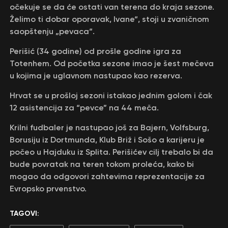
očekuje se da će ostati van terena do kraja sezone.
Želimo ti dobar oporavak, Ivane“, stoji u zvaničnom
saopštenju „pevaca“.
Perišić (34 godine) od prošle godine igra za
Totenhem. Od početka sezone imao je šest mečeva
u kojima je uglavnom nastupao kao rezerva.
Hrvat se u prošloj sezoni istakao jednim golom i čak
12 asistencija za “pevce” na 44 meča.
Krilni fudbaler je nastupao još za Bajern, Volfsburg,
Borusiju iz Dortmunda, Klub Briž i Sošo a karijeru je
počeo u Hajduku iz Splita. Perišićev cilj trebalo bi da
bude povratak na teren tokom proleća, kako bi
mogao da odgovori zahtevima reprezentacije za
Evropsko prvenstvo.
TAGOVI: