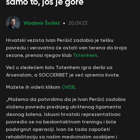
samo to, još je gore
Vladimir Šoškić
20.09.23.
Hrvatski vezista Ivan Perišić zadobio je tešku
povredu i verovatno će ostati van terena do kraja
sezone, prenosi njegov klub
Totenhem
.
Već u sledećem kolu Totenhem igra derbi sa
Arsenalom, a SOCCERBET je već spremio kvote.
Možete ih videti klikom
OVDE
.
„Možemo da potvrdimo da je Ivan Perišić zadobio
složenu povredu prednjeg ukrštenog ligamenta
desnog kolena. Iskusni hrvatski reprezentativac
povredio se na beskontaktnom treningu i biće
podvrgnut operaciji. Ivan će tada započeti
rehabilitaciju sa našim medicinskim osobljem i