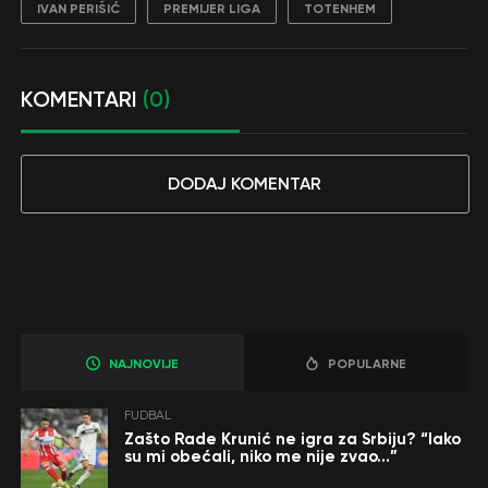
IVAN PERIŠIĆ
PREMIJER LIGA
TOTENHEM
KOMENTARI
(0)
DODAJ KOMENTAR
NAJNOVIJE
POPULARNE
FUDBAL
Zašto Rade Krunić ne igra za Srbiju? “Iako
su mi obećali, niko me nije zvao…”