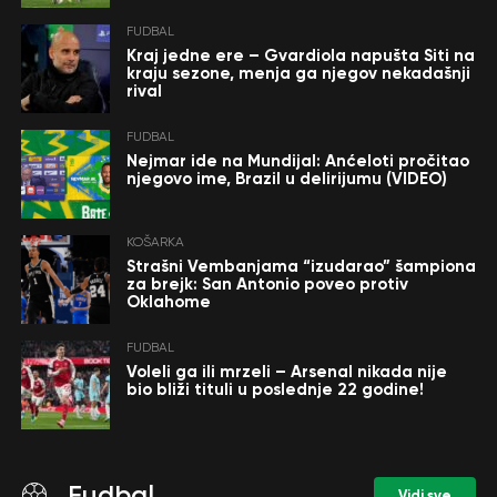
FUDBAL
Kraj jedne ere – Gvardiola napušta Siti na
kraju sezone, menja ga njegov nekadašnji
rival
FUDBAL
Nejmar ide na Mundijal: Anćeloti pročitao
njegovo ime, Brazil u delirijumu (VIDEO)
KOŠARKA
Strašni Vembanjama “izudarao” šampiona
za brejk: San Antonio poveo protiv
Oklahome
FUDBAL
Voleli ga ili mrzeli – Arsenal nikada nije
bio bliži tituli u poslednje 22 godine!
Fudbal
Vidi sve