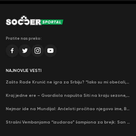
Pratite nas preko:
NAJNOVIJE VESTI
Zašto Rade Krunić ne igra za Srbiju? “Iako su mi obećali, niko me nije zvao…”
Kraj jedne ere – Gvardiola napušta Siti na kraju sezone, menja ga njegov nekadašnji rival
Nejmar ide na Mundijal: Anćeloti pročitao njegovo ime, Brazil u delirijumu (VIDEO)
Strašni Vembanjama “izudarao” šampiona za brejk: San Antonio poveo protiv Oklahome