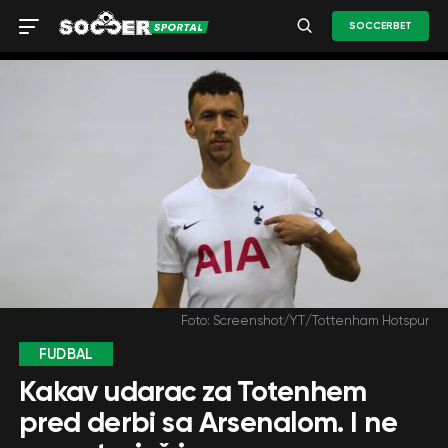
SOCCERBET
Foto: Screenshot/YT/Tottenham Hotspur
FUDBAL
Kakav udarac za Totenhem
pred derbi sa Arsenalom. I ne