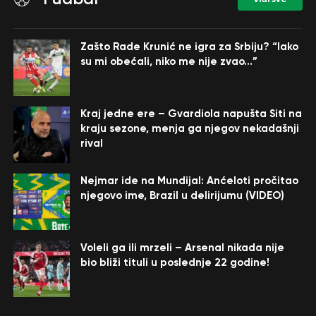
Zašto Rade Krunić ne igra za Srbiju? “Iako
su mi obećali, niko me nije zvao…”
Kraj jedne ere – Gvardiola napušta Siti na
kraju sezone, menja ga njegov nekadašnji
rival
Nejmar ide na Mundijal: Anćeloti pročitao
njegovo ime, Brazil u delirijumu (VIDEO)
Voleli ga ili mrzeli – Arsenal nikada nije
bio bliži tituli u poslednje 22 godine!