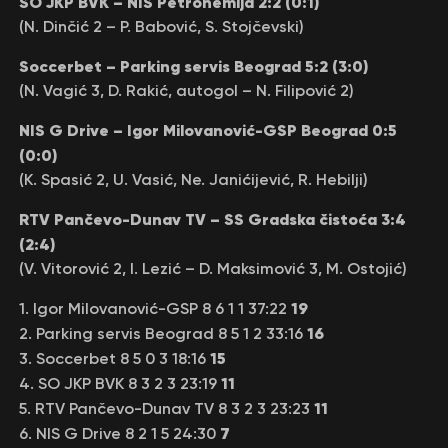
SO JKP BVK – NIS Petrohemija 2:2 (0:1)
(N. Dinčić 2 – P. Babović, S. Stojčevski)
Soccerbet – Parking servis Beograd 5:2 (3:0)
(N. Vagić 3, D. Rakić, autogol – N. Filipović 2)
NIS G Drive – Igor Milovanović-GSP Beograd 0:5
(0:0)
(K. Spasić 2, U. Vasić, Ne. Janićijević, R. Hebilji)
RTV Pančevo-Dunav TV – SS Gradska čistoća 3:4
(2:4)
(V. Vitorović 2, I. Lezić – D. Maksimović 3, M. Ostojić)
19
1. Igor Milovanović-GSP 8 6 1 1 37:22
16
2. Parking servis Beograd 8 5 1 2 33:16
15
3. Soccerbet 8 5 0 3 18:16
11
4. SO JKP BVK 8 3 2 3 23:19
11
5. RTV Pančevo-Dunav TV 8 3 2 3 23:23
7
6. NIS G Drive 8 2 1 5 24:30