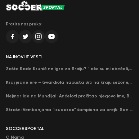
Pratite nas preko:
NAJNOVIJE VESTI
Zašto Rade Krunić ne igra za Srbiju? “Iako su mi obećali, niko me nije zvao…”
Kraj jedne ere – Gvardiola napušta Siti na kraju sezone, menja ga njegov nekadašnji rival
Nejmar ide na Mundijal: Anćeloti pročitao njegovo ime, Brazil u delirijumu (VIDEO)
Strašni Vembanjama “izudarao” šampiona za brejk: San Antonio poveo protiv Oklahome
SOCCERSPORTAL
O Nama