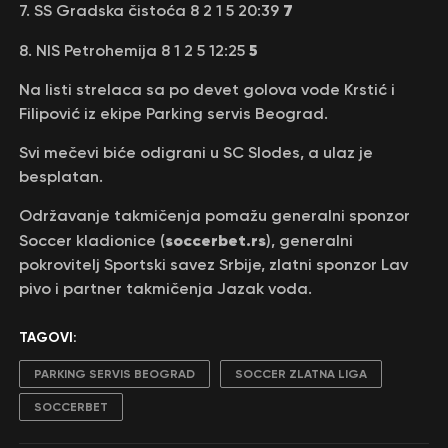
7
7. SS Gradska čistoća 8 2 1 5 20:39
5
8. NIS Petrohemija 8 1 2 5 12:25
Na listi strelaca sa po devet golova vode Krstić i
Filipović iz ekipe Parking servis Beograd.
Svi mečevi biće odigrani u SC Slodes, a ulaz je
besplatan.
Održavanje takmičenja pomažu generalni sponzor
soccerbet.rs
Soccer kladionice (
), generalni
pokrovitelj Sportski savez Srbije, zlatni sponzor Lav
pivo i partner takmičenja Jazak voda.
TAGOVI:
PARKING SERVIS BEOGRAD
SOCCER ZLATNA LIGA
SOCCERBET