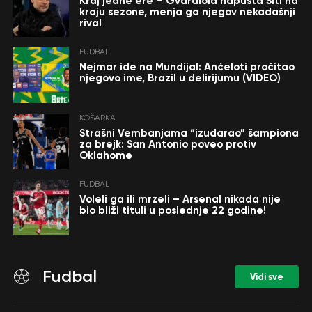
Kraj jedne ere – Gvardiola napušta Siti na
kraju sezone, menja ga njegov nekadašnji
rival
FUDBAL
Nejmar ide na Mundijal: Anćeloti pročitao
njegovo ime, Brazil u delirijumu (VIDEO)
KOŠARKA
Strašni Vembanjama “izudarao” šampiona
za brejk: San Antonio poveo protiv
Oklahome
FUDBAL
Voleli ga ili mrzeli – Arsenal nikada nije
bio bliži tituli u poslednje 22 godine!
Fudbal
Vidi sve