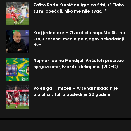
Zašto Rade Krunić ne igra za Srbiju? “Iako
su mi obećali, niko me nije zvao…”
Kraj jedne ere – Gvardiola napušta Siti na
kraju sezone, menja ga njegov nekadašnji
rival
Nejmar ide na Mundijal: Anćeloti pročitao
njegovo ime, Brazil u delirijumu (VIDEO)
Voleli ga ili mrzeli – Arsenal nikada nije
bio bliži tituli u poslednje 22 godine!