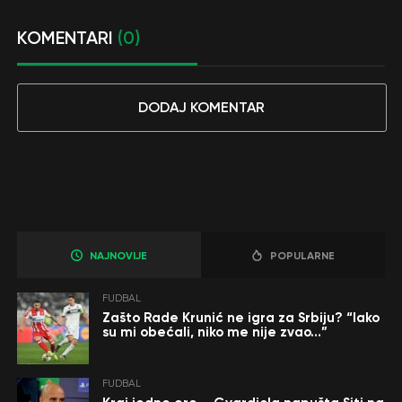
KOMENTARI
(0)
DODAJ KOMENTAR
NAJNOVIJE
POPULARNE
FUDBAL
Zašto Rade Krunić ne igra za Srbiju? “Iako
su mi obećali, niko me nije zvao…”
FUDBAL