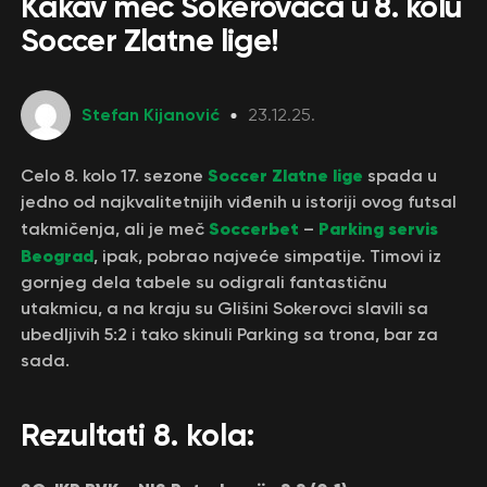
Kakav meč Sokerovaca u 8. kolu
Soccer Zlatne lige!
Stefan Kijanović
23.12.25.
Soccer Zlatne lige
Celo 8. kolo 17. sezone
spada u
jedno od najkvalitetnijih viđenih u istoriji ovog futsal
Soccerbet
Parking servis
takmičenja, ali je meč
–
Beograd
, ipak, pobrao najveće simpatije. Timovi iz
gornjeg dela tabele su odigrali fantastičnu
utakmicu, a na kraju su Glišini Sokerovci slavili sa
ubedljivih 5:2 i tako skinuli Parking sa trona, bar za
sada.
Rezultati 8. kola: