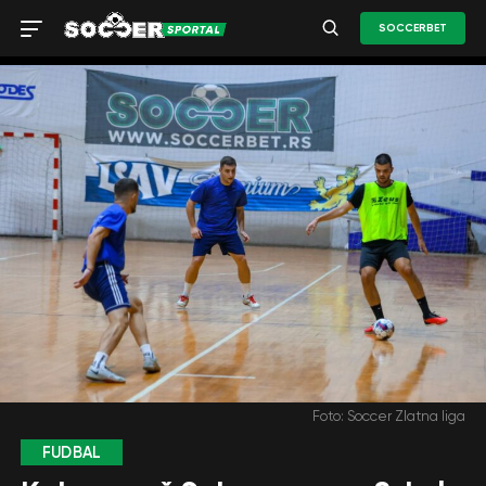
SOCCERBET
Foto: Soccer Zlatna liga
FUDBAL