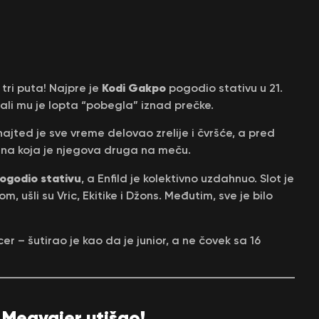
Kodi Gakpo
tri puta! Najpre je
pogodio stativu u 21.
 ali mu je lopta “pobegla” iznad prečke.
najted je sve vreme delovao zrelije i čvršće, a pred
ina koja je njegova druga na meču.
pogodio stativu
, a Enfild je kolektivno uzdahnuo. Slot je
ušli su Vric, Ekitike i Džons. Međutim, sve je bilo
cer – šutirao je kao da je junior, a ne čovek sa 16
 Megvajer utišao!