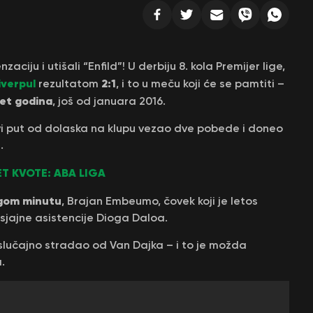
nzaciju i utišali “Enfild”! U derbiju 8. kola Premijer lige,
iverpul
2:1
rezultatom
, i to u meču koji će se pamtiti –
et godina
, još od januara 2016.
rvi put od dolaska na klupu vezao dve pobede i doneo
.
T KVOTE: ABA LIGA
gom minutu
, Brajan Embeumo, čovek koji je letos
 sjajne asistencije Dioga Daloa.
e slučajno stradao od Van Dajka – i to je možda
.