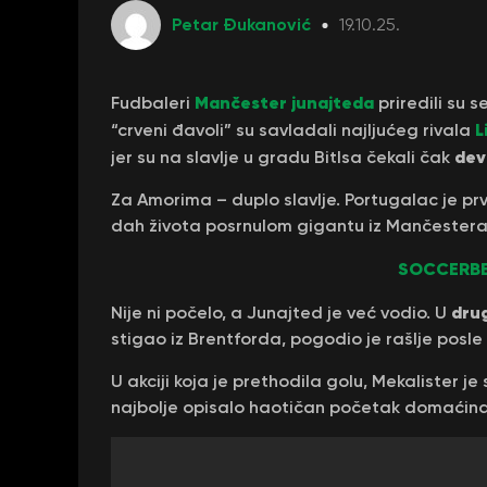
Petar Đukanović
19.10.25.
Mančester junajteda
Fudbaleri
priredili su se
L
“crveni đavoli” su savladali najljućeg rivala
dev
jer su na slavlje u gradu Bitlsa čekali čak
Za Amorima – duplo slavlje. Portugalac je p
dah života posrnulom gigantu iz Mančestera
SOCCERBE
dru
Nije ni počelo, a Junajted je već vodio. U
stigao iz Brentforda, pogodio je rašlje posle
U akciji koja je prethodila golu, Mekalister j
najbolje opisalo haotičan početak domaćina