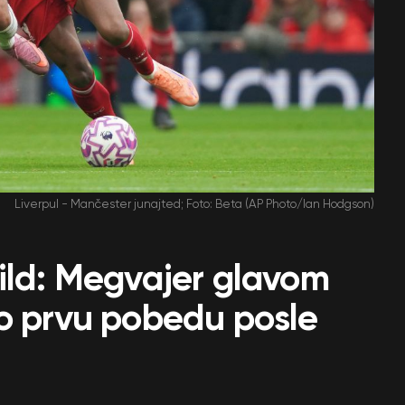
Liverpul - Mančester junajted; Foto: Beta (AP Photo/Ian Hodgson)
ild: Megvajer glavom
eo prvu pobedu posle