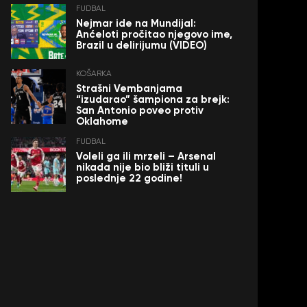
FUDBAL
Nejmar ide na Mundijal:
Anćeloti pročitao njegovo ime,
Brazil u delirijumu (VIDEO)
KOŠARKA
Strašni Vembanjama
“izudarao” šampiona za brejk:
San Antonio poveo protiv
Oklahome
FUDBAL
Voleli ga ili mrzeli – Arsenal
nikada nije bio bliži tituli u
poslednje 22 godine!