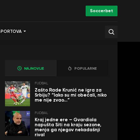
Soccerbet
SPORTOVA
NAJNOVIJE
POPULARNE
FUDBAL
Zašto Rade Krunić ne igra za
Srbiju? “Iako su mi obećali, niko
me nije zvao…”
FUDBAL
Kraj jedne ere – Gvardiola
napušta Siti na kraju sezone,
menja ga njegov nekadašnji
rival