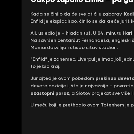
Kod
Kada se činilo da će sve otići u zaborav,
Enfild je eksplodirao, činilo se da kreće juri
Hari
Ali, usledio je – hladan tuš. U 84. minutu
Na savršen centaršut Fernandeša, engleski 
Mamardašvilija i utišao čitav stadion.
“Enfild” je zanemeo. Liverpul je imao još jed
to je bio kraj.
prekinuo deveto
Junajted je ovom pobedom
devete pozicije i, što je najvažnije – povratio
uzastopni poraz
, a Slotov projekat sve više l
U meču koji je prethodio ovom Totenhem je po