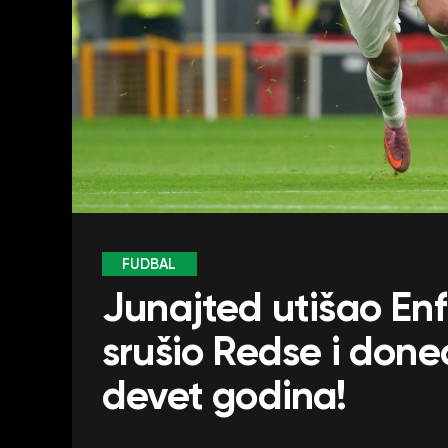
FUDBAL
Junajted utišao Enf
srušio Redse i don
devet godina!