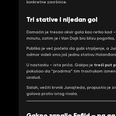
konkretne završnice.
Tri stative i nijedan gol
Domaćin je tresao okvir gola kao retko kad – 
minutu, zatim je i Van Dajk bio blizu pogotka,
Publika je već počela da gubi strpljenje, a Ju
odmor videli smo još jednu stativu Holanđan
treći put 
U nastavku – ista priča. Gakpo je
pokušao da “prodrma” tim trostrukom izmenom, 
uzalud.
Salah, večiti krvnik Junajteda, propustio je zi
golova protiv istog rivala.
Gakpo zapalio Enfild – pa ga