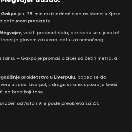
i Gakpo
je u 78. minutu izjednačio na asistenciju Kjeze.
š ka potpunom preokretu.
 Megvajer
, večiti predmet šala, pretvorio se u junaka!
štoper je glavom zakucao loptu iza nemoćnog
nu šansu – Gakpo je promašio zicer sa četiri metra, a
godišnje prokletstvo u Liverpulu
, popeo se do
treći
 veru u sebe. Liverpul, s druge strane, upisao je
iči na brod koji tone.
ražen od Aston Vile posle preokreta sa 2:1.