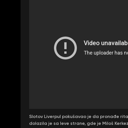
Slotov Liverpul pokušavao je da pronađe ritam
dolazila je sa leve strane, gde je Miloš Kerke