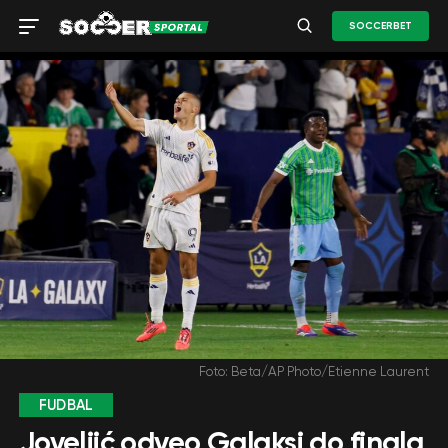
SOCCERBET
Foto: Beta/AP Photo/Etienne Laurent
FUDBAL
Joveljić odveo Galaksi do finala