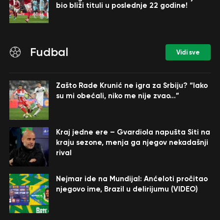
bio bliži tituli u poslednje 22 godine!
Fudbal
Vidi sve
Zašto Rade Krunić ne igra za Srbiju? “Iako
su mi obećali, niko me nije zvao…”
Kraj jedne ere – Gvardiola napušta Siti na
kraju sezone, menja ga njegov nekadašnji
rival
Nejmar ide na Mundijal: Anćeloti pročitao
njegovo ime, Brazil u delirijumu (VIDEO)