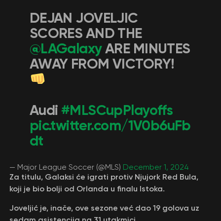
DEJAN JOVELJIC
SCORES AND THE
@LAGalaxy
ARE MINUTES
AWAY FROM VICTORY!
Audi
#MLSCupPlayoffs
pic.twitter.com/1V0b6uFb
dt
— Major League Soccer (@MLS)
December 1, 2024
Za titulu, Galaksi će igrati protiv Njujork Red Bula,
koji je bio bolji od Orlanda u finalu Istoka.
Joveljić je, inače, ove sezone već dao 19 golova uz
sedam asistencija na 31 utakmici.