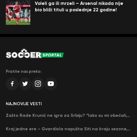
Voleli ga ili mrzeli – Arsenal nikada nije
bio bliži tituli u poslednje 22 godine!
Pratite nas preko:
NAJNOVIJE VESTI
Zašto Rade Krunić ne igra za Srbiju? “Iako su mi obećali, niko me nije zvao…”
Kraj jedne ere – Gvardiola napušta Siti na kraju sezone, menja ga njegov nekadašnji rival