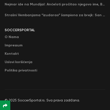
Nejmar ide na Mundijal: Anćeloti pročitao njegovo ime, Brazil u delirijumu (VIDEO)
Strašni Vembanjama “izudarao” šampiona za brejk: San Antonio poveo protiv Oklahome
SOCCERSPORTAL
O Nama
Impressum
Kontakt
Uslovi korišćenja
Politika privatnosti
© 2025 SoccerSportal.rs. Sva prava zadržana.