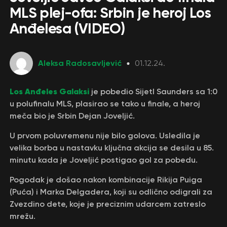
MLS plej-ofa: Srbin je heroj Los
Anđelesa (VIDEO)
Aleksa Radosavljević
01.12.24.
Los Anđeles Galaksi
je pobedio Sijetl Saunders sa 1:0
u polufinalu MLS, plasirao se tako u finale, a heroj
meča bio je Srbin Dejan Joveljić.
U prvom poluvremenu nije bilo golova. Usledila je
velika borba u nastavku ključna akcija se desila u 85.
minutu kada je Joveljić postigao gol za pobedu.
Pogodak je došao nakon kombinacije Rikija Puiga
(Puća) i Marka Delgadera, koji su odlično odigrali za
Zvezdino dete, koje je preciznim udarcem zatreslo
mrežu.