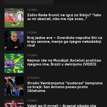
FUDBAL
Zašto Rade Krunić ne igra za Srbiju? “Iako
su mi obećali, niko me nije zvao…”
FUDBAL
Kraj jedne ere – Gvardiola napušta Siti na
kraju sezone, menja ga njegov nekadašnji
rival
FUDBAL
Nejmar ide na Mundijal: Anćeloti pročitao
njegovo ime, Brazil u delirijumu (VIDEO)
KOŠARKA
Strašni Vembanjama “izudarao” šampiona
za brejk: San Antonio poveo protiv
Oklahome
FUDBAL
Voleli ga ili mrzeli – Arsenal nikada nije