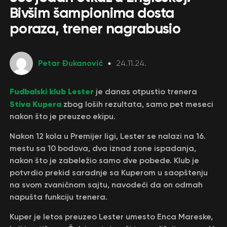
Bivšim šampionima dosta
poraza, trener nagrabusio
Petar Đukanović
24.11.24.
Fudbalski klub Lester
je danas otpustio trenera
Stiva Kupera
zbog loših rezultata, samo pet meseci
nakon što je preuzeo ekipu.
Nakon 12 kola u Premijer ligi, Lester se nalazi na 16.
mestu sa 10 bodova, dva iznad zone ispadanja,
nakon što je zabeležio samo dve pobede. Klub je
potvrdio prekid saradnje sa Kuperom u saopštenju
na svom zvaničnom sajtu, navodeći da on odmah
napušta funkciju trenera.
Kuper je letos preuzeo Lester umesto Enca Mareske,