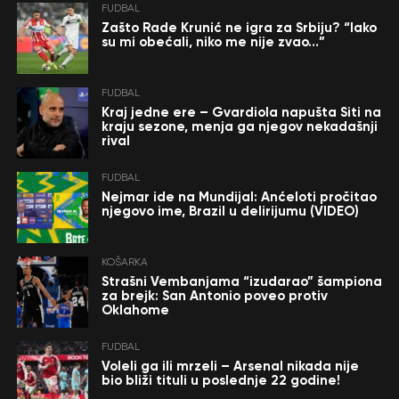
FUDBAL
Zašto Rade Krunić ne igra za Srbiju? “Iako
su mi obećali, niko me nije zvao…”
FUDBAL
Kraj jedne ere – Gvardiola napušta Siti na
kraju sezone, menja ga njegov nekadašnji
rival
FUDBAL
Nejmar ide na Mundijal: Anćeloti pročitao
njegovo ime, Brazil u delirijumu (VIDEO)
KOŠARKA
Strašni Vembanjama “izudarao” šampiona
za brejk: San Antonio poveo protiv
Oklahome
FUDBAL
Voleli ga ili mrzeli – Arsenal nikada nije
bio bliži tituli u poslednje 22 godine!