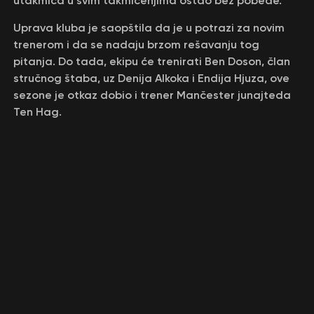
utakmica u svim takmičenjima ostao bez pobede.
Uprava kluba je saopštila da je u potrazi za novim
trenerom i da se nadaju brzom rešavanju tog
pitanja. Do tada, ekipu će trenirati Ben Doson, član
stručnog štaba, uz Denija Alkoka i Endija Hjuza, ove
sezone je otkaz dobio i trener Mančester junajteda
Ten Hag.