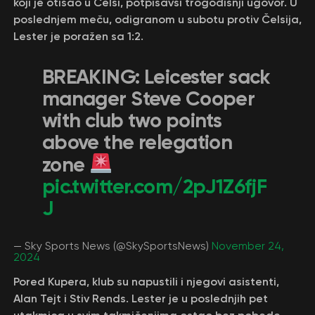
koji je otišao u Čelsi, potpisavši trogodišnji ugovor. U
poslednjem meču, odigranom u subotu protiv Čelsija,
Lester je poražen sa 1:2.
BREAKING: Leicester sack
manager Steve Cooper
with club two points
above the relegation
zone
pic.twitter.com/2pJ1Z6fjF
J
— Sky Sports News (@SkySportsNews)
November 24,
2024
Pored Kupera, klub su napustili i njegovi asistenti,
Alan Tejt i Stiv Rends. Lester je u poslednjih pet