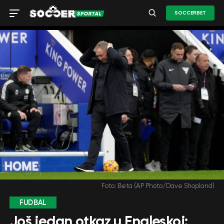
SOCCERBET
Foto: Beta (AP Photo/Dave Shopland)
FUDBAL
Još jedan otkaz u Engleskoj: