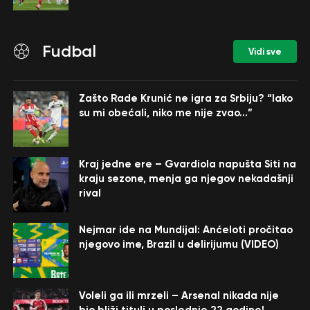
Fudbal
Vidi sve
Zašto Rade Krunić ne igra za Srbiju? “Iako
su mi obećali, niko me nije zvao…”
Kraj jedne ere – Gvardiola napušta Siti na
kraju sezone, menja ga njegov nekadašnji
rival
Nejmar ide na Mundijal: Anćeloti pročitao
njegovo ime, Brazil u delirijumu (VIDEO)
Voleli ga ili mrzeli – Arsenal nikada nije
bio bliži tituli u poslednje 22 godine!