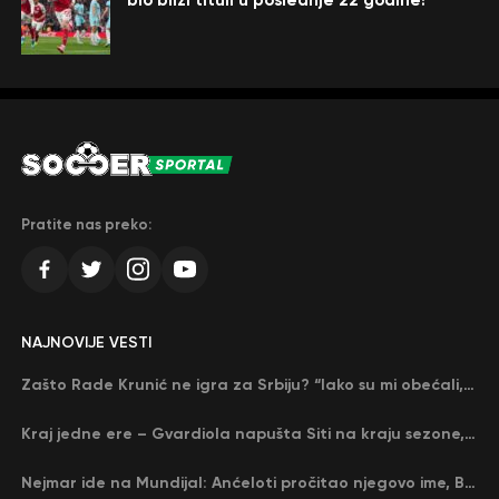
Pratite nas preko:
NAJNOVIJE VESTI
Zašto Rade Krunić ne igra za Srbiju? “Iako su mi obećali, niko me nije zvao…”
Kraj jedne ere – Gvardiola napušta Siti na kraju sezone, menja ga njegov nekadašnji rival
Nejmar ide na Mundijal: Anćeloti pročitao njegovo ime, Brazil u delirijumu (VIDEO)