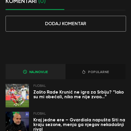
KOMENTARI
(0)
DODAJ KOMENTAR
NAJNOVIJE
POPULARNE
FUDBAL
Zašto Rade Krunić ne igra za Srbiju? “Iako
su mi obećali, niko me nije zvao…”
FUDBAL
Kraj jedne ere – Gvardiola napušta Siti na
kraju sezone, menja ga njegov nekadašnji
rival