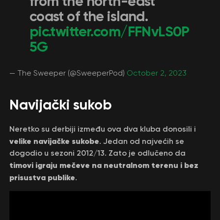
from the north-east
coast of the island.
pic.twitter.com/FFNvLS0P
5G
— The Sweeper (@SweeperPod)
October 2, 2023
Navijački sukob
Neretko su derbiji između ova dva kluba donosili i
velike navijačke sukobe
. Jedan od najvećih se
dogodio u sezoni 2012/13. Zato je odlučeno da
timovi igraju mečeve na neutralnom terenu i bez
prisustva publike
.