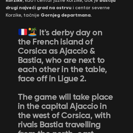
, kao i centar južne Korzike, dok je
drugi najveći grad na ostrvu
i centar severne
Gornjeg departmana
Korzike, tačnije
.
It's derby day on
the French island of
Corsica as Ajaccio &
Bastia, who are next to
each other in the table,
face off in Ligue 2.
The game will take place
in the capital Ajaccio in
the west of Corsica, with
rivals Bastia travelling