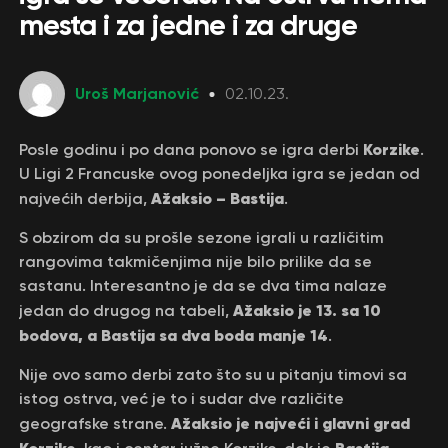
mesta i za jedne i za druge
Uroš Marjanović
02.10.23.
Korzike
Posle godinu i po dana ponovo se igra derbi
.
U Ligi 2 Francuske ovog ponedeljka igra se jedan od
Ažaksio – Bastija
najvećih derbija,
.
S obzirom da su prošle sezone igrali u različitim
rangovima takmičenjima nije bilo prilike da se
sastanu. Interesantno je da se dva tima nalaze
Ažaksio je 13. sa 10
jedan do drugog na tabeli,
bodova, a Bastija sa dva boda manje 14
.
Nije ovo samo derbi zato što su u pitanju timovi sa
istog ostrva, već je to i sudar dve različite
Ažaksio je najveći i glavni grad
geografske strane.
Korzike
Bastija