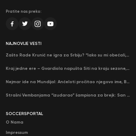
Pratite nas preko:
NAJNOVIJE VESTI
Zašto Rade Krunić ne igra za Srbiju? “Iako su mi obećali, niko me nije zvao…”
Kraj jedne ere – Gvardiola napušta Siti na kraju sezone, menja ga njegov nekadašnji rival
Nejmar ide na Mundijal: Anćeloti pročitao njegovo ime, Brazil u delirijumu (VIDEO)
Strašni Vembanjama “izudarao” šampiona za brejk: San Antonio poveo protiv Oklahome
SOCCERSPORTAL
O Nama
Impressum