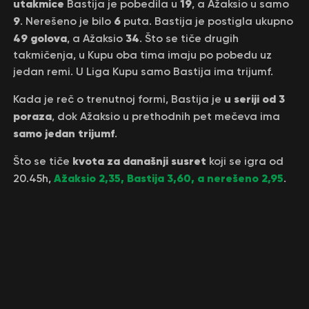
utakmice
19
Bastija je pobedila u
, a Ažaksio u samo
9
6
. Nerešeno je bilo
puta. Bastija je postigla ukupno
49 golova
34
, a Ažaksio
. Što se tiče drugih
takmičenja, u Kupu oba tima imaju po pobedu uz
jedan remi. U Liga Kupu samo Bastija ima trijumf.
u seriji od 3
Kada je reč o trenutnoj formi, Bastija je
poraza
, dok Ažaksio u prethodnih pet mečeva ima
samo jedan trijumf
.
kvota za današnji susret
Što se tiče
koji se igra od
Ažaksio 2,35, Bastija 3,60, a nerešeno 2,95
20.45h,
.