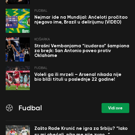
FUDBAL
Nejmar ide na Mundijal: Anćeloti pročitao
njegovo ime, Brazil u delirijumu (VIDEO)
KOŠARKA
Strašni Vembanjama “izudarao” šampiona
za brejk: San Antonio poveo protiv
Oklahome
FUDBAL
Voleli ga ili mrzeli – Arsenal nikada nije
bio bliži tituli u poslednje 22 godine!
Fudbal
Vidi sve
Zašto Rade Krunić ne igra za Srbiju? “Iako
su mi obećali, niko me nije zvao…”