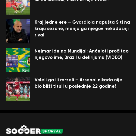
Kraj jedne ere – Gvardiola napušta Siti na
kraju sezone, menja ga njegov nekadašnji
rival
Nejmar ide na Mundijal: Anćeloti pročitao
njegovo ime, Brazil u delirijumu (VIDEO)
Voleli ga ili mrzeli – Arsenal nikada nije
bio bliži tituli u poslednje 22 godine!