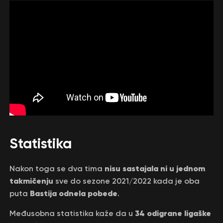
Statistika
nisu sastajala ni u jednom
Nakon toga se dva tima
takmičenju
sve do sezone 2021/2022 kada je oba
Bastija odnela pobede
puta
.
34 odigrane ligaške
Međusobna statistika kaže da u