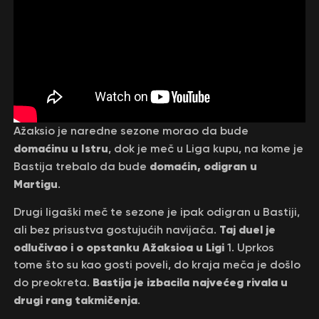
Ažaksio je naredne sezone morao da bude
domaćinu u Istru
, dok je meč u Liga kupu, na kome je
domaćin, odigran u
Bastija trebalo da bude
Martigu
.
Drugi ligaški meč te sezone je ipak odigran u Bastiji,
Taj duel je
ali bez prisustva gostujućih navijača.
odlučivao i o opstanku Ažaksioa u Ligi
1. Uprkos
tome što su kao gosti poveli, do kraja meča je došlo
Bastija je izbacila najvećeg rivala u
do preokreta.
drugi rang takmičenja
.