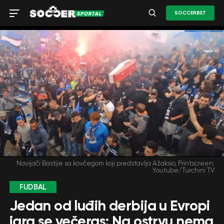
SOCCERBET
Navijači Bastije sa kovčegom koji predstavlja Ažaksio, Printscreen:
Youtube/Turchini TV
FUDBAL
Jedan od luđih derbija u Evropi
igra se večeras: Na ostrvu nema