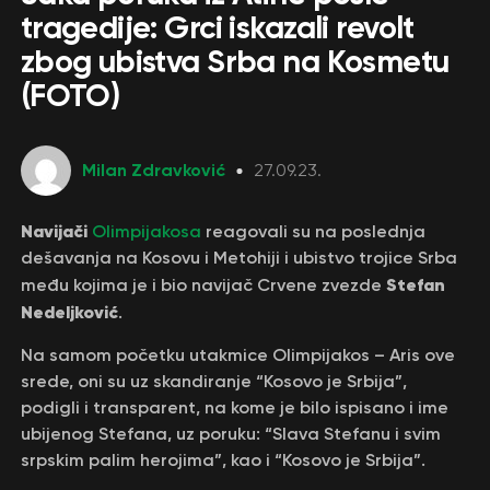
tragedije: Grci iskazali revolt
zbog ubistva Srba na Kosmetu
(FOTO)
Milan Zdravković
27.09.23.
Navijači
Olimpijakosa
reagovali su na poslednja
dešavanja na Kosovu i Metohiji i ubistvo trojice Srba
Stefan
među kojima je i bio navijač Crvene zvezde
Nedeljković
.
Na samom početku utakmice Olimpijakos – Aris ove
srede, oni su uz skandiranje “Kosovo je Srbija”,
podigli i transparent, na kome je bilo ispisano i ime
ubijenog Stefana, uz poruku: “Slava Stefanu i svim
srpskim palim herojima”, kao i “Kosovo je Srbija”.