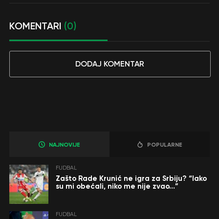
KOMENTARI
(0)
DODAJ KOMENTAR
NAJNOVIJE
POPULARNE
FUDBAL
Zašto Rade Krunić ne igra za Srbiju? “Iako
su mi obećali, niko me nije zvao…”
FUDBAL