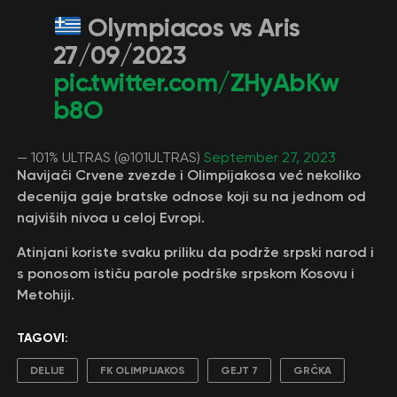
Olympiacos vs Aris
27/09/2023
pic.twitter.com/ZHyAbKw
b8O
— 101% ULTRAS (@101ULTRAS)
September 27, 2023
Navijači Crvene zvezde i Olimpijakosa već nekoliko
decenija gaje bratske odnose koji su na jednom od
najviših nivoa u celoj Evropi.
Atinjani koriste svaku priliku da podrže srpski narod i
s ponosom ističu parole podrške srpskom Kosovu i
Metohiji.
TAGOVI:
DELIJE
FK OLIMPIJAKOS
GEJT 7
GRČKA