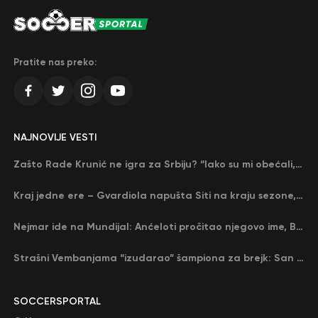
Pratite nas preko:
NAJNOVIJE VESTI
Zašto Rade Krunić ne igra za Srbiju? “Iako su mi obećali, niko me nije zvao…”
Kraj jedne ere – Gvardiola napušta Siti na kraju sezone, menja ga njegov nekadašnji rival
Nejmar ide na Mundijal: Anćeloti pročitao njegovo ime, Brazil u delirijumu (VIDEO)
Strašni Vembanjama “izudarao” šampiona za brejk: San Antonio poveo protiv Oklahome
SOCCERSPORTAL