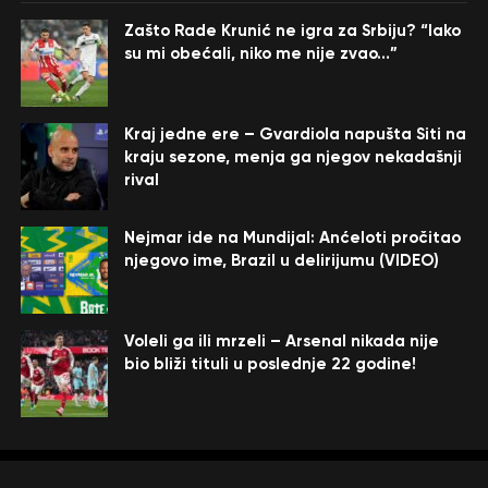
Zašto Rade Krunić ne igra za Srbiju? “Iako
su mi obećali, niko me nije zvao…”
Kraj jedne ere – Gvardiola napušta Siti na
kraju sezone, menja ga njegov nekadašnji
rival
Nejmar ide na Mundijal: Anćeloti pročitao
njegovo ime, Brazil u delirijumu (VIDEO)
Voleli ga ili mrzeli – Arsenal nikada nije
bio bliži tituli u poslednje 22 godine!