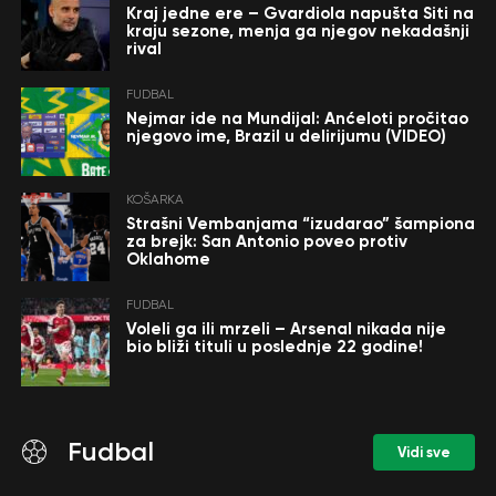
Kraj jedne ere – Gvardiola napušta Siti na
kraju sezone, menja ga njegov nekadašnji
rival
FUDBAL
Nejmar ide na Mundijal: Anćeloti pročitao
njegovo ime, Brazil u delirijumu (VIDEO)
KOŠARKA
Strašni Vembanjama “izudarao” šampiona
za brejk: San Antonio poveo protiv
Oklahome
FUDBAL
Voleli ga ili mrzeli – Arsenal nikada nije
bio bliži tituli u poslednje 22 godine!
Fudbal
Vidi sve