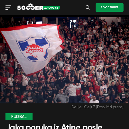
SOCCERBET
Delije i Gejt 7 (Foto: MN press)
FUDBAL
Jaka poruka iz Atine posle