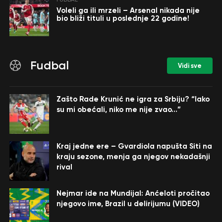
Voleli ga ili mrzeli – Arsenal nikada nije
bio bliži tituli u poslednje 22 godine!
Fudbal
Vidi sve
Zašto Rade Krunić ne igra za Srbiju? “Iako
su mi obećali, niko me nije zvao…”
Kraj jedne ere – Gvardiola napušta Siti na
kraju sezone, menja ga njegov nekadašnji
rival
Nejmar ide na Mundijal: Anćeloti pročitao
njegovo ime, Brazil u delirijumu (VIDEO)