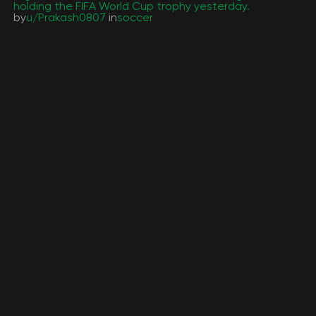
holding the FIFA World Cup trophy yesterday.
by
u/Prakash0807
in
soccer