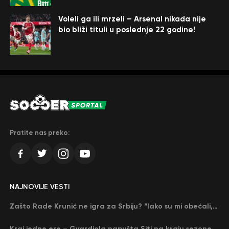
Voleli ga ili mrzeli – Arsenal nikada nije
bio bliži tituli u poslednje 22 godine!
Pratite nas preko:
NAJNOVIJE VESTI
Zašto Rade Krunić ne igra za Srbiju? “Iako su mi obećali, niko me nije zvao…”
Kraj jedne ere – Gvardiola napušta Siti na kraju sezone, menja ga njegov nekadašnji rival