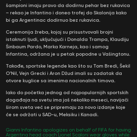
šampioni imaju pravo da dodirnu pehar bez rukavica
– rekao je Infantino i doneo trofej do Skalonija kako
bi ga Argentinac dodirnuo bez rukavica.
Ceremonija žreba, kojoj su prisustvovali brojni
istaknuti ljudi, uključujući i Donalda Trampa, Klaudiju
Šinbaum Pardo, Marka Karneja, kao i samog
Infantina, održana je u petak popodne u Vašingtonu.
Takođe, sportske legende kao što su Tom Bredi, Šekil
O’Nil, Vejn Grecki i Aron Džud imali su zadatak da
otvore kuglice sa imenima nacionalnih timova.
Iako do početka jednog od najpopularnijih sportskih
događaja na svetu ima još nekoliko meseci, navijači
širom sveta već se pripremaju za novo izdanje koje
će se održati u SAD-u, Meksiku i Kanadi.
Gianni Infantino apologizes on behalf of FIFA for having
Argentina head coach Lionel Scaloni wear gloves while