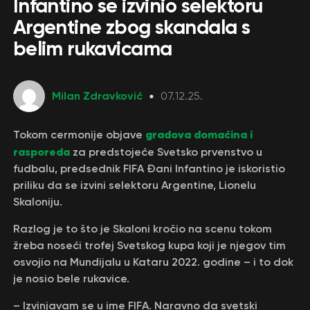
Infantino se izvinio selektoru
Argentine zbog skandala s
belim rukavicama
Milan Zdravković
07.12.25.
gradova domaćina i
Tokom cermonije objave
rasporeda
za predstojeće Svetsko prvenstvo u
fudbalu, predsednik FIFA Đani Infantino je iskoristio
priliku da se izvini selektoru Argentine, Lionelu
Skaloniju.
Razlog je to što je Skaloni kročio na scenu tokom
žreba noseći trofej Svetskog kupa koji je njegov tim
osvojio na Mundijalu u Kataru 2022. godine – i to dok
je nosio bele rukavice.
– Izvinjavam se u ime FIFA. Naravno da svetski