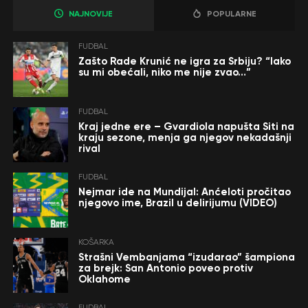
NAJNOVIJE
POPULARNE
FUDBAL
Zašto Rade Krunić ne igra za Srbiju? “Iako
su mi obećali, niko me nije zvao…”
FUDBAL
Kraj jedne ere – Gvardiola napušta Siti na
kraju sezone, menja ga njegov nekadašnji
rival
FUDBAL
Nejmar ide na Mundijal: Anćeloti pročitao
njegovo ime, Brazil u delirijumu (VIDEO)
KOŠARKA
Strašni Vembanjama “izudarao” šampiona
za brejk: San Antonio poveo protiv
Oklahome
FUDBAL