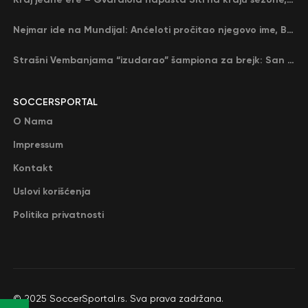
Nejmar ide na Mundijal: Anćeloti pročitao njegovo ime, Brazil u delirijumu (VIDEO)
Strašni Vembanjama “izudarao” šampiona za brejk: San Antonio poveo protiv Oklahome
SOCCERSPORTAL
O Nama
Impressum
Kontakt
Uslovi korišćenja
Politika privatnosti
© 2025 SoccerSportal.rs. Sva prava zadržana.